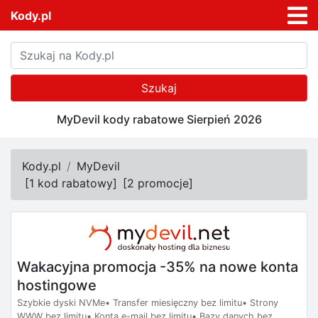
Kody.pl
Szukaj
MyDevil kody rabatowe Sierpień 2026
Kody.pl
MyDevil
[
1 kod rabatowy
]
[
2 promocje
]
Wakacyjna promocja -35% na nowe konta
hostingowe
Szybkie dyski NVMe• Transfer miesięczny bez limitu• Strony
WWW bez limitu• Konta e-mail bez limitu• Bazy danych bez