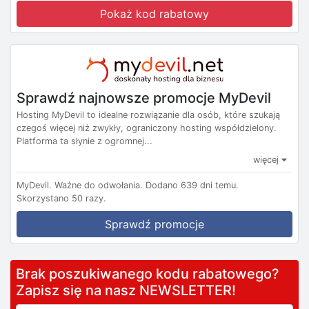
Pokaż kod rabatowy
Sprawdź najnowsze promocje MyDevil
Hosting MyDevil to idealne rozwiązanie dla osób, które szukają
czegoś więcej niż zwykły, ograniczony hosting współdzielony.
Platforma ta słynie z ogromnej...
więcej
MyDevil.
Ważne do odwołania.
Dodano 639 dni temu.
Skorzystano 50 razy.
Sprawdź promocje
Brak poszukiwanego kodu rabatowego?
Zapisz się na nasz NEWSLETTER!