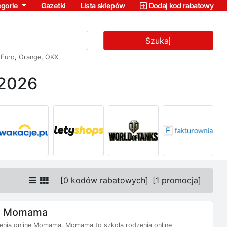
egorie
Gazetki
Lista sklepów
Dodaj kod rabatowy
Szukaj
,
Euro
,
Orange
,
OKX
 2026
[
0 kodów rabatowych
]
[
1 promocja
]
je Momama
enia online Momama. Momama to szkoła rodzenia online