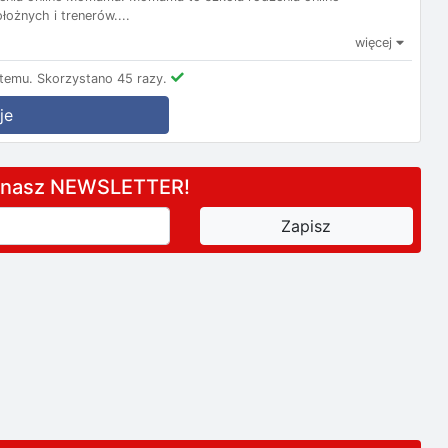
ożnych i trenerów....
więcej
 temu.
Skorzystano 45 razy.
je
a nasz NEWSLETTER!