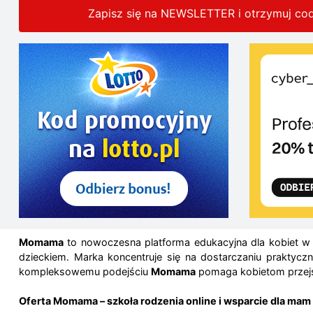
Zapisz się na NEWSLETTER i otrzymuj co
Momama
to nowoczesna platforma edukacyjna dla kobiet w 
dzieckiem. Marka koncentruje się na dostarczaniu praktycz
kompleksowemu podejściu
Momama
pomaga kobietom przejść
Oferta Momama – szkoła rodzenia online i wsparcie dla mam