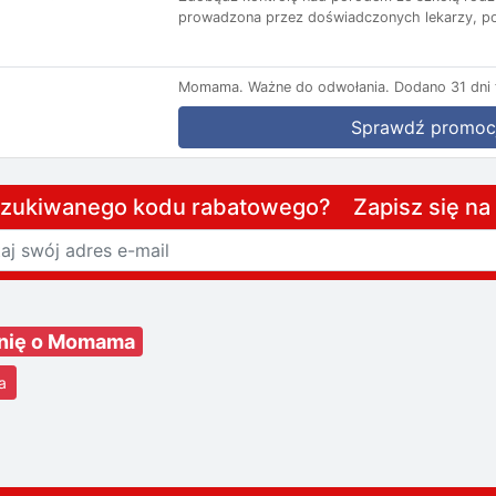
prowadzona przez doświadczonych lekarzy, poł
Momama.
Ważne do odwołania.
Dodano 31 dni
Sprawdź promoc
szukiwanego kodu rabatowego? Zapisz się n
inię o Momama
a