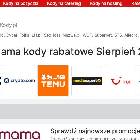
Kody na pożyczki
Kody na catering
Kody na hosting
Kat
go
,
Cyber_Folks
,
LH.pl
,
SeoHost
,
Nazwa.pl
,
WOT
,
Superbet
,
STS
,
Allegro
ma kody rabatowe Sierpień
Sprawdź najnowsze promoc
Zdobądź kontrolę nad porodem ze szkołą rodz