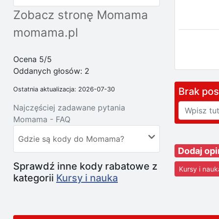
Zobacz stronę Momama
momama.pl
Ocena 5/5
Oddanych głosów:
2
Brak po
Ostatnia aktualizacja: 2026-07-30
Najczęściej zadawane pytania
Momama - FAQ
Gdzie są kody do Momama?
Dodaj op
Sprawdź inne kody rabatowe z
Kursy i nauk
kategorii
Kursy i nauka