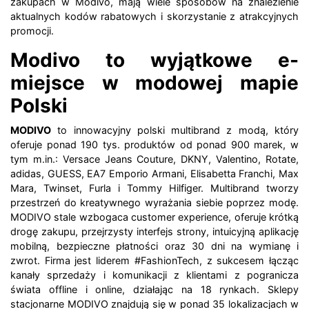
zakupach w Modivo, mają wiele sposobów na znalezienie
aktualnych kodów rabatowych i skorzystanie z atrakcyjnych
promocji.
Modivo to wyjątkowe e-
miejsce w modowej mapie
Polski
MODIVO
to innowacyjny polski multibrand z modą, który
oferuje ponad 190 tys. produktów od ponad 900 marek, w
tym m.in.: Versace Jeans Couture, DKNY, Valentino, Rotate,
adidas, GUESS, EA7 Emporio Armani, Elisabetta Franchi, Max
Mara, Twinset, Furla i Tommy Hilfiger. Multibrand tworzy
przestrzeń do kreatywnego wyrażania siebie poprzez modę.
MODIVO stale wzbogaca customer experience, oferuje krótką
drogę zakupu, przejrzysty interfejs strony, intuicyjną aplikację
mobilną, bezpieczne płatności oraz 30 dni na wymianę i
zwrot. Firma jest liderem #FashionTech, z sukcesem łącząc
kanały sprzedaży i komunikacji z klientami z pogranicza
świata offline i online, działając na 18 rynkach. Sklepy
stacjonarne MODIVO znajdują się w ponad 35 lokalizacjach w