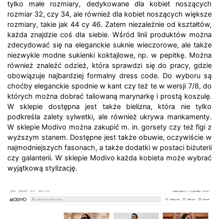
tylko małe rozmiary, dedykowane dla kobiet noszących
rozmiar 32, czy 34, ale również dla kobiet noszących większe
rozmiary, takie jak 44 cy 46. Zatem niezależnie od kształtów,
każda znajdzie coś dla siebie. Wśród linii produktów można
zdecydować się na eleganckie suknie wieczorowe, ale także
niezwykle modne sukienki koktajlowe, np. w pepitkę. Można
również znaleźć odzież, która sprawdzi się do pracy, gdzie
obowiązuje najbardziej formalny dress code. Do wyboru są
choćby eleganckie spodnie w kant czy też te w wersji 7/8, do
których można dobrać taliowaną marynarkę i prostą koszulę.
W sklepie dostępna jest także bielizna, która nie tylko
podkreśla zalety sylwetki, ale również ukrywa mankamenty.
W sklepie Modivo można zakupić m. in. gorsety czy też figi z
wyższym stanem. Dostępne jest także obuwie, oczywiście w
najmodniejszych fasonach, a także dodatki w postaci biżuterii
czy galanterii. W sklepie Modivo każda kobieta może wybrać
wyjątkową stylizację.