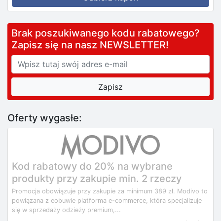
Brak poszukiwanego kodu rabatowego?
Zapisz się na nasz NEWSLETTER!
Oferty wygasłe:
Kod rabatowy do 20% na wybrane
produkty przy zakupie min. 2 rzeczy
Promocja obowiązuje przy zakupie za minimum 389 zł. Modivo to
powiązana z eobuwie platforma e-commerce, która specjalizuje
się w sprzedaży odzieży premium,...