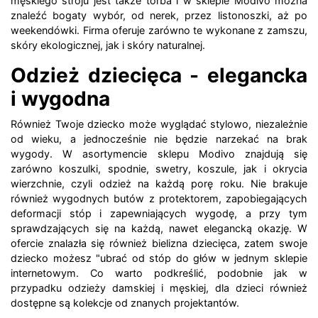
męskiego stroju jest także torba i w sklepie Modivo można
znaleźć bogaty wybór, od nerek, przez listonoszki, aż po
weekendówki. Firma oferuje zarówno te wykonane z zamszu,
skóry ekologicznej, jak i skóry naturalnej.
Odzież dziecięca - elegancka
i wygodna
Również Twoje dziecko może wyglądać stylowo, niezależnie
od wieku, a jednocześnie nie będzie narzekać na brak
wygody. W asortymencie sklepu Modivo znajdują się
zarówno koszulki, spodnie, swetry, koszule, jak i okrycia
wierzchnie, czyli odzież na każdą porę roku. Nie brakuje
również wygodnych butów z protektorem, zapobiegających
deformacji stóp i zapewniających wygodę, a przy tym
sprawdzających się na każdą, nawet elegancką okazję. W
ofercie znalazła się również bielizna dziecięca, zatem swoje
dziecko możesz "ubrać od stóp do głów w jednym sklepie
internetowym. Co warto podkreślić, podobnie jak w
przypadku odzieży damskiej i męskiej, dla dzieci również
dostępne są kolekcje od znanych projektantów.