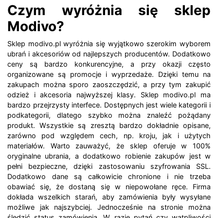
Czym wyróżnia się sklep
Modivo?
Sklep modivo.pl wyróżnia się wyjątkowo szerokim wyborem
ubrań i akcesoriów od najlepszych producentów. Dodatkowo
ceny są bardzo konkurencyjne, a przy okazji często
organizowane są promocje i wyprzedaże. Dzięki temu na
zakupach można sporo zaoszczędzić, a przy tym zakupić
odzież i akcesoria najwyższej klasy. Sklep modivo.pl ma
bardzo przejrzysty interfece. Dostępnych jest wiele kategorii i
podkategorii, dlatego szybko można znaleźć pożądany
produkt. Wszystkie są zresztą bardzo dokładnie opisane,
zarówno pod względem cech, np. kroju, jak i użytych
materiałów. Warto zauważyć, że sklep oferuje w 100%
oryginalne ubrania, a dodatkowo robienie zakupów jest w
pełni bezpieczne, dzięki zastosowaniu szyfrowania SSL.
Dodatkowo dane są całkowicie chronione i nie trzeba
obawiać się, że dostaną się w niepowołane ręce. Firma
dokłada wszelkich starań, aby zamówienia były wysyłane
możliwe jak najszybciej. Jednocześnie na stronie można
śledzić status zamówienia. W razie pytań czy wątpliwości