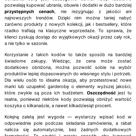
pozwalają kupować ubrania, obuwie i dodatki w dużo bardziej
przystępnych cenach
, nie rezygnując z jakości ani
najnowszych trendów. Dzięki nim można taniej nabyć
zarówno produkty z nowych kolekcji, jak i bestsellery, które
rzadko trafiają na klasyczne wyprzedaże. To sprawia, że
klienci zyskują dostęp do wyjątkowych okazji przez cały rok,
a nie tylko w sezonie.
Korzystanie z takich kodów to także sposób na bardziej
świadome zakupy. Wiedząc, że cena może zostać
dodatkowo obniżona, można pozwolić sobie na wybór
produktów lepiej dopasowanych do własnego stylu i potrzeb.
Dla wielu osób to idealna okazja, aby przetestować nowe
marki lub uzupełnić garderobę o elementy wyższej jakości,
które zwykle są poza ich budżetem.
Oszczędność
jest tu
realna, ponieważ niektóre kody pozwalają obniżyć wartość
koszyka o kilkanaście, a nawet kilkadziesiąt procent.
Kolejną zaletą jest wygoda — wystarczy wpisać kod w
odpowiednie pole podczas składania zamówienia, a rabat
nalicza się automatycznie, bez żadnych dodatkowych
formalności. To szybki i prosty sposób, aby kupować