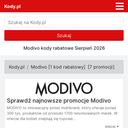
Kody.pl
Szukaj
Modivo kody rabatowe Sierpień 2026
Kody.pl
Modivo
[
1 kod rabatowy
]
[
7 promocji
]
Sprawdź najnowsze promocje Modivo
MODIVO to innowacyjny polski multibrand, który oferuje ponad
300 tys. produktów od przeszło 1700 renomowanych marek. W
ofercie dla kobiet znajdują się topowe...
więcej