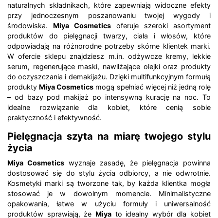
naturalnych składnikach, które zapewniają widoczne efekty
przy jednoczesnym poszanowaniu twojej wygody i
środowiska.
Miya Cosmetics
oferuje szeroki asortyment
produktów do pielęgnacji twarzy, ciała i włosów, które
odpowiadają na różnorodne potrzeby skórne klientek marki.
W ofercie sklepu znajdziesz m.in. odżywcze kremy, lekkie
serum, regenerujące maski, nawilżające olejki oraz produkty
do oczyszczania i demakijażu. Dzięki multifunkcyjnym formułą
produkty
Miya Cosmetics
mogą spełniać więcej niż jedną rolę
– od bazy pod makijaż po intensywną kurację na noc. To
idealne rozwiązanie dla kobiet, które cenią sobie
praktyczność i efektywność.
Pielęgnacja szyta na miarę twojego stylu
życia
Miya Cosmetics
wyznaje zasadę, że pielęgnacja powinna
dostosować się do stylu życia odbiorcy, a nie odwrotnie.
Kosmetyki marki są tworzone tak, by każda klientka mogła
stosować je w dowolnym momencie. Minimalistyczne
opakowania, łatwe w użyciu formuły i uniwersalność
produktów sprawiają, że
Miya
to idealny wybór dla kobiet