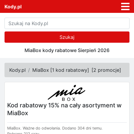
Kody.pl
Szukaj
MiaBox kody rabatowe Sierpień 2026
Kody.pl
MiaBox
[
1 kod rabatowy
]
[
2 promocje
]
Kod rabatowy 15% na cały asortyment w
MiaBox
MiaBox.
Ważne do odwołania.
Dodano 304 dni temu.
Pobrano 212 razy.