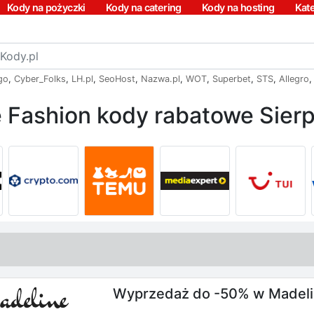
Kody na pożyczki
Kody na catering
Kody na hosting
Kat
go
,
Cyber_Folks
,
LH.pl
,
SeoHost
,
Nazwa.pl
,
WOT
,
Superbet
,
STS
,
Allegro
 Fashion kody rabatowe Sier
Wyprzedaż do -50% w Madeli