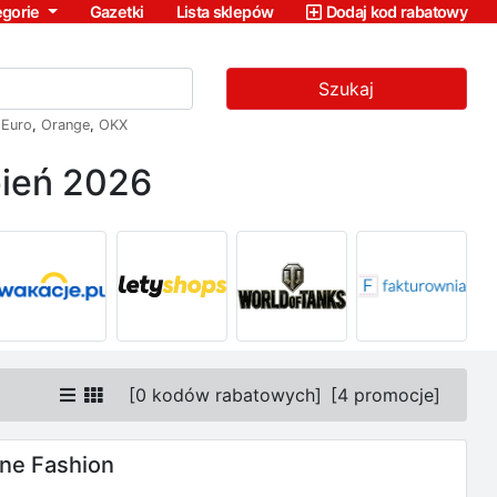
egorie
Gazetki
Lista sklepów
Dodaj kod rabatowy
Szukaj
,
Euro
,
Orange
,
OKX
pień 2026
[
0 kodów rabatowych
]
[
4 promocje
]
ne Fashion