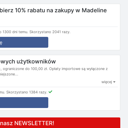
dbierz 10% rabatu na zakupy w Madeline
 1300 dni temu.
Skorzystano 2041 razy.
ę
nowych użytkowników
 ograniczone do 100,00 zł. Opłaty importowe są wyłączone z
ejszone...
więcej
mu.
Skorzystano 1384 razy.
a nasz NEWSLETTER!