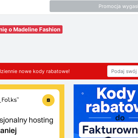
Promocja wygas
nię o Madeline Fashion
dziennie nowe kody rabatowe
!