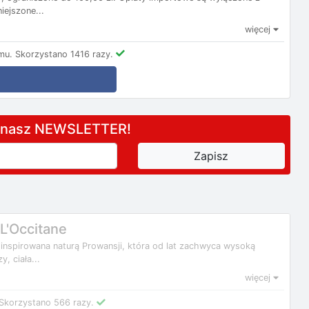
ejszone...
więcej
mu.
Skorzystano 1416 razy.
a nasz NEWSLETTER!
L'Occitane
nspirowana naturą Prowansji, która od lat zachwyca wysoką
, ciała...
więcej
Skorzystano 566 razy.