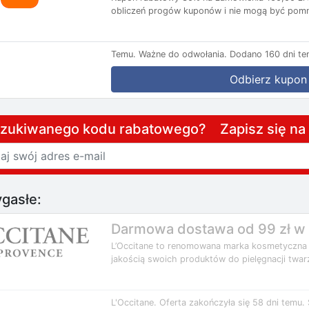
obliczeń progów kuponów i nie mogą być pomni
Temu.
Ważne do odwołania.
Dodano 160 dni te
Odbierz kupon
szukiwanego kodu rabatowego? Zapisz się n
gasłe:
Darmowa dostawa od 99 zł w 
L’Occitane to renomowana marka kosmetyczna i
jakością swoich produktów do pielęgnacji twarzy
L'Occitane.
Oferta zakończyła się 58 dni temu.