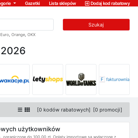
egorie
Gazetki
Lista sklepów
Dodaj kod rabatowy
Szukaj
,
Euro
,
Orange
,
OKX
ń 2026
[
0 kodów rabatowych
]
[
0 promocji
]
nowych użytkowników
 ograniczone do 100,00 zł. Opłaty importowe są wyłączone z