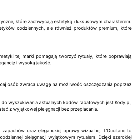
etyczne, które zachwycają estetyką i luksusowym charakterem.
metyków codziennych, ale również produktów premium, które
smetyki tej marki pomagają tworzyć rytuały, które poprawiają
legancję i wysoką jakość.
 więcej osób zwraca uwagę na możliwość oszczędzania poprzez
em do wyszukiwania aktualnych kodów rabatowych jest Kody.pl,
tać z wyjątkowej pielęgnacji bez przepłacania.
h zapachów oraz eleganckiej oprawy wizualnej. L’Occitane to
a codziennej pielęgnacji wyjątkowym rytuałem.
Dzięki szerokiej