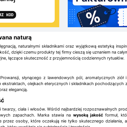
owana naturą
ęgnacją, naturalnymi składnikami oraz wyjątkową estetyką inspirow
jakość, dzięki czemu produkty tej firmy cieszą się uznaniem na c
yjne, łączące skuteczność z przyjemnością codziennych rytuałów.
u Prowansji, słynącego z lawendowych pól, aromatycznych ziół i
ych ekstraktach, olejkach eterycznych i składnikach pochodzących
oraz elegancją.
ść
cji twarzy, ciała i włosów. Wśród najbardziej rozpoznawalnych p
ątkowych zapachach. Marka stawia na
wysoką jakość
formuł, któ
e przez osoby, które oczekują nie tylko skutecznego działani
 który wyróżnia się subtelnością i trwałością.