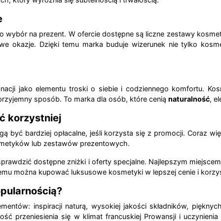
e
ako wybór na prezent. W ofercie dostępne są liczne zestawy kosm
kowe okazje. Dzięki temu marka buduje wizerunek nie tylko kos
nacji jako elementu troski o siebie i codziennego komfortu. Ko
przyjemny sposób. To marka dla osób, które cenią
naturalność
, e
ć korzystniej
 być bardziej opłacalne, jeśli korzysta się z promocji. Coraz
osmetyków lub zestawów prezentowych.
prawdzić dostępne zniżki i oferty specjalne. Najlepszym miejsc
i temu można kupować luksusowe kosmetyki w lepszej cenie i korzys
opularnością?
mentów: inspiracji naturą, wysokiej jakości składników, pięknyc
ość przeniesienia się w klimat francuskiej Prowansji i uczynieni