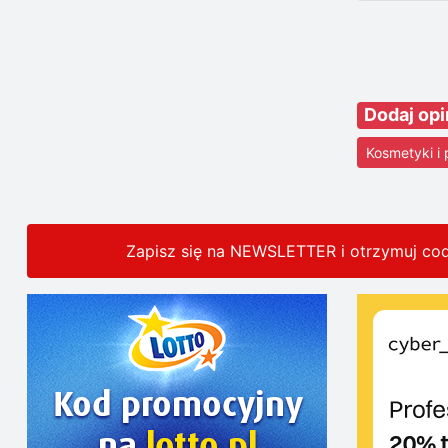
Dodaj opi
Kosmetyki i
Zapisz się na NEWSLETTER i otrzymuj co