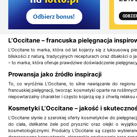
L’Occitane – francuska pielęgnacja inspir
L’Occitane to marka, która od lat kojarzy się z luksusową piel
bliskości z naturą, tradycyjnych recepturach oraz dbałości o 
– to marka, która oferuje prawdziwe doświadczenie pielęgnac
Prowansja jako źródło inspiracji
To, co wyróżnia L’Occitane, to silne nawiązanie do region
francuskiej pielęgnacji, tworząc kosmetyki oparte na roślinn
niepowtarzalny charakter i często kojarzą się z chwilą relaksu 
Kosmetyki L’Occitane – jakość i skuteczno
L’Occitane słynie z szerokiej oferty kosmetyków do pielęgna
do ciała, delikatne żele pod prysznic oraz olejki o wyj
kosmetologicznymi. Produkty L’Occitane są często wybieran
dopracowaną konsystencję, eleganckie opakowanie oraz zapach,