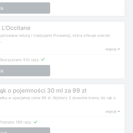
ła
L'Occitane
irowana naturą i tradycjami Prowansji, która oferuje szeroki
..
więcej
Skorzystano 510 razy.
ła
ąk o pojemności 30 ml za 99 zł
łku w specjalnej cenie 99 zł. Wybierz 3 dowolne kremy do rąk o
więcej
Pobrano 189 razy.