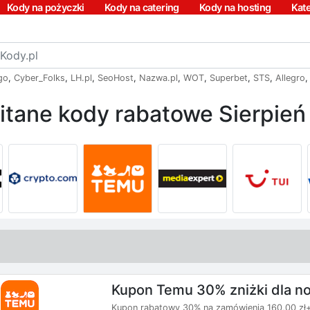
Kody na pożyczki
Kody na catering
Kody na hosting
Kat
go
,
Cyber_Folks
,
LH.pl
,
SeoHost
,
Nazwa.pl
,
WOT
,
Superbet
,
STS
,
Allegro
itane kody rabatowe Sierpie
Kupon Temu 30% zniżki dla 
Kupon rabatowy 30% na zamówienia 160,00 zł+,