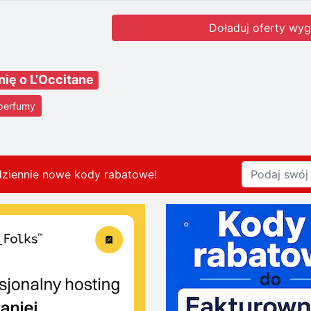
Doładuj oferty wyg
nię o L'Occitane
 perfumy
dziennie nowe kody rabatowe
!