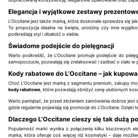
Elegancja i wyjątkowe zestawy prezentow
L’Occitane jest także marką, która doskonale sprawdza się j
To propozycja idealna na święta, urodziny czy inne wyjąt
podkreślają styl i dbałość o siebie.
Świadome podejście do pielęgnacji
Warto podkreślić, że L’Occitane promuje podejście do pielęg
samopoczucie, pozwalają się zrelaksować i zadbać o ciało w 
Kody rabatowe do L’Occitane – jak kupowa
Choć L’Occitane jest marką z segmentu premium, zakupy mogą
kody rabatowe
, które pozwalają obniżyć cenę ulubionych k
Warto pamiętać, że przed złożeniem zamówienia dobrze jest s
gdzie regularnie pojawiają się promocje do L’Occitane. Dzięk
Dlaczego L’Occitane cieszy się tak dużą p
Popularność marki wynika z połączenia kilku kluczowych ele
marka, która oferuje coś więcej niż kosmetyki – daje możliw