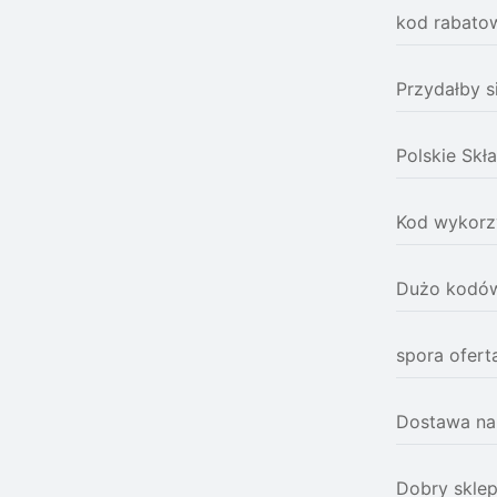
kod rabatow
Przydałby s
Polskie Skł
Kod wykorzy
Dużo kodów 
spora ofert
Dostawa na
Dobry skle