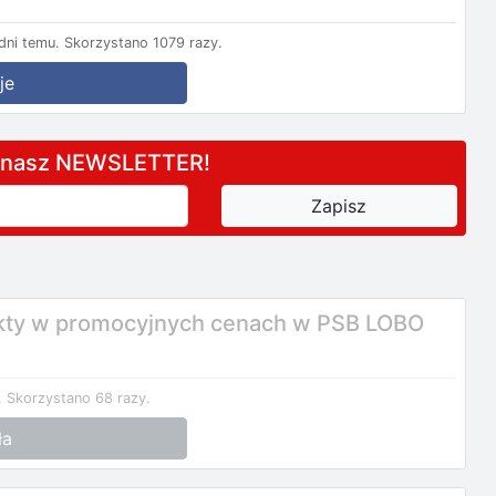
dni temu.
Skorzystano 1079 razy.
je
a nasz NEWSLETTER!
kty w promocyjnych cenach w PSB LOBO
.
Skorzystano 68 razy.
ła