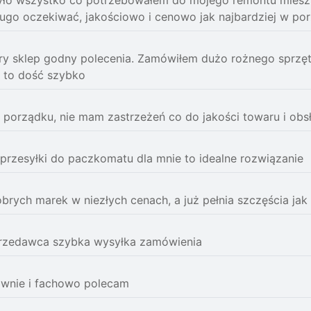
yło wszystko co potrzebowałem do mojego remontu mieszka
ugo oczekiwać, jakościowo i cenowo jak najbardziej w po
y sklep godny polecenia. Zamówiłem dużo rożnego sprzęt
 to dość szybko
porządku, nie mam zastrzeżeń co do jakości towaru i obs
przesyłki do paczkomatu dla mnie to idealne rozwiązanie
brych marek w niezłych cenach, a już pełnia szczęścia jak
przedawca szybka wysyłka zamówienia
awnie i fachowo polecam