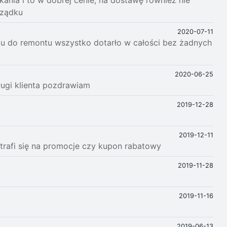
nia i to w dobrej cenie, na dostawę również nie
rządku
2020-07-11
u do remontu wszystko dotarło w całości bez żadnych
2020-06-25
ługi klienta pozdrawiam
2019-12-28
2019-12-11
 trafi się na promocje czy kupon rabatowy
2019-11-28
2019-11-16
2019-06-13