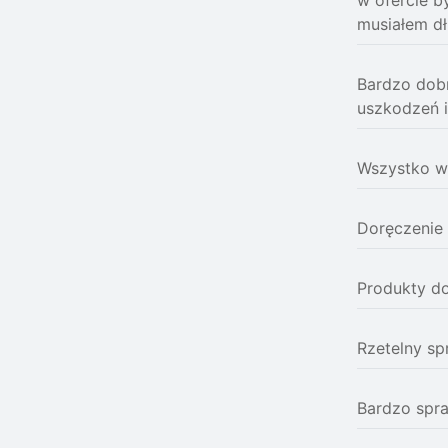
w ofercie b
musiałem dł
Bardzo dobr
uszkodzeń i
Wszystko w 
Doręczenie 
Produkty do
Rzetelny s
Bardzo spr