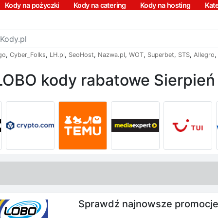
Kody na pożyczki
Kody na catering
Kody na hosting
Kat
go
,
Cyber_Folks
,
LH.pl
,
SeoHost
,
Nazwa.pl
,
WOT
,
Superbet
,
STS
,
Allegro
LOBO kody rabatowe Sierpień
Sprawdź najnowsze promocj