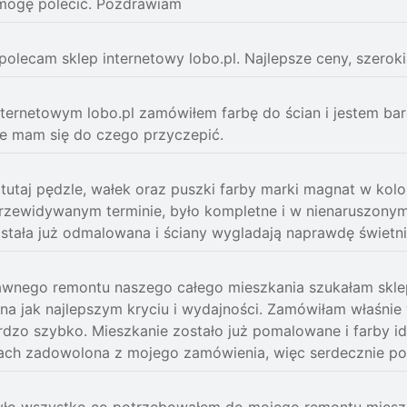
mogę polecić. Pozdrawiam
polecam sklep internetowy lobo.pl. Najlepsze ceny, szerok
nternetowym lobo.pl zamówiłem farbę do ścian i jestem ba
ie mam się do czego przyczepić.
utaj pędzle, wałek oraz puszki farby marki magnat w kolo
rzewidywanym terminie, było kompletne i w nienaruszonym 
ostała już odmalowana i ściany wygladają naprawdę świetni
dawnego remontu naszego całego mieszkania szukałam skl
 na jak najlepszym kryciu i wydajności. Zamówiłam właśnie 
rdzo szybko. Mieszkanie zostało już pomalowane i farby ide
ach zadowolona z mojego zamówienia, więc serdecznie po