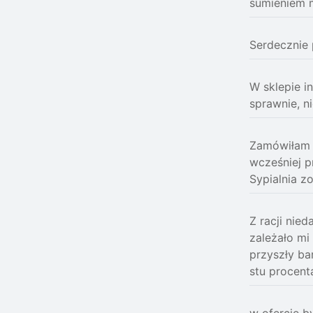
sumieniem 
Serdecznie 
W sklepie i
sprawnie, n
Zamówiłam t
wcześniej p
Sypialnia z
Z racji nie
zależało mi
przyszły ba
stu procent