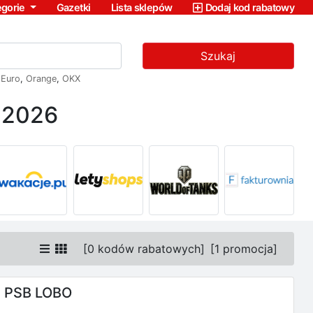
egorie
Gazetki
Lista sklepów
Dodaj kod rabatowy
Szukaj
,
Euro
,
Orange
,
OKX
 2026
[
0 kodów rabatowych
]
[
1 promocja
]
e PSB LOBO