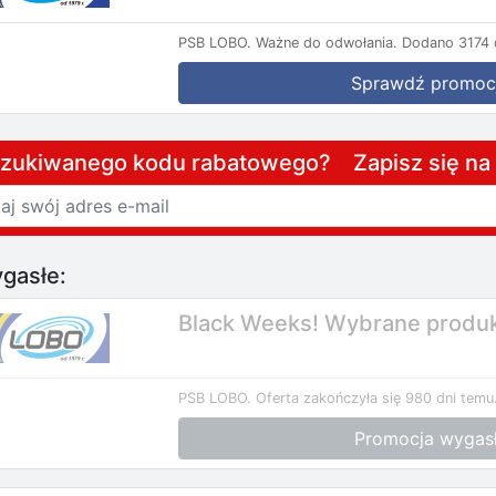
PSB LOBO.
Ważne do odwołania.
Dodano 3174 
Sprawdź promoc
szukiwanego kodu rabatowego? Zapisz się n
gasłe:
Black Weeks! Wybrane produ
PSB LOBO.
Oferta zakończyła się 980 dni temu
Promocja wygas