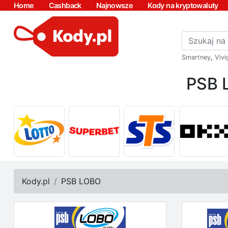
Home
Cashback
Najnowsze
Kody na kryptowaluty
Smartney
,
Vivi
PSB 
Kody.pl
PSB LOBO