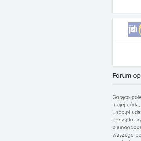
Forum op
Gorąco pole
mojej córki
Lobo.pl uda
początku by
plamoodporn
waszego pom