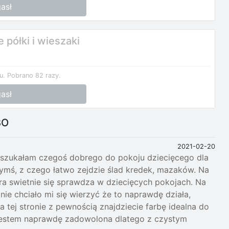
asł
półki i wieszaki
u.
Pobrano 82 razy.
asł
BO
2021-02-20
ie szukałam czegoś dobrego do pokoju dziecięcego dla
czymś, z czego łatwo zejdzie ślad kredek, mazaków. Na
óra swietnie się sprawdza w dziecięcych pokojach. Na
ie chciało mi się wierzyć że to naprawdę działa,
 tej stronie z pewnością znajdziecie farbę idealna do
a jestem naprawdę zadowolona dlatego z czystym