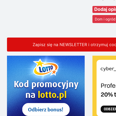
Dodaj op
Dom i ogród
Zapisz się na NEWSLETTER i otrzymuj co