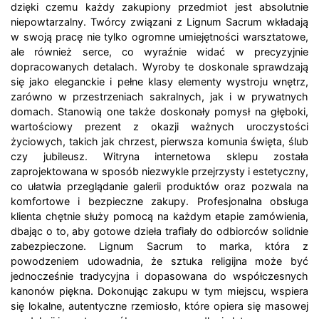
dzięki czemu każdy zakupiony przedmiot jest absolutnie
niepowtarzalny. Twórcy związani z Lignum Sacrum wkładają
w swoją pracę nie tylko ogromne umiejętności warsztatowe,
ale również serce, co wyraźnie widać w precyzyjnie
dopracowanych detalach. Wyroby te doskonale sprawdzają
się jako eleganckie i pełne klasy elementy wystroju wnętrz,
zarówno w przestrzeniach sakralnych, jak i w prywatnych
domach. Stanowią one także doskonały pomysł na głęboki,
wartościowy prezent z okazji ważnych uroczystości
życiowych, takich jak chrzest, pierwsza komunia święta, ślub
czy jubileusz. Witryna internetowa sklepu została
zaprojektowana w sposób niezwykle przejrzysty i estetyczny,
co ułatwia przeglądanie galerii produktów oraz pozwala na
komfortowe i bezpieczne zakupy. Profesjonalna obsługa
klienta chętnie służy pomocą na każdym etapie zamówienia,
dbając o to, aby gotowe dzieła trafiały do odbiorców solidnie
zabezpieczone. Lignum Sacrum to marka, która z
powodzeniem udowadnia, że sztuka religijna może być
jednocześnie tradycyjna i dopasowana do współczesnych
kanonów piękna. Dokonując zakupu w tym miejscu, wspiera
się lokalne, autentyczne rzemiosło, które opiera się masowej