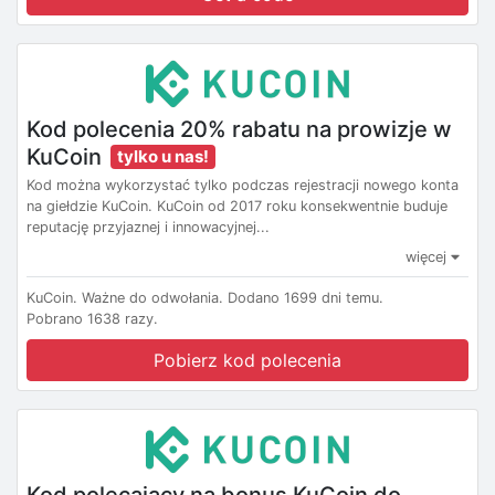
Kod polecenia 20% rabatu na prowizje w
KuCoin
tylko u nas!
Kod można wykorzystać tylko podczas rejestracji nowego konta
na giełdzie KuCoin. KuCoin od 2017 roku konsekwentnie buduje
reputację przyjaznej i innowacyjnej...
więcej
KuCoin.
Ważne do odwołania.
Dodano 1699 dni temu.
Pobrano 1638 razy.
Pobierz kod polecenia
Kod polecający na bonus KuCoin do