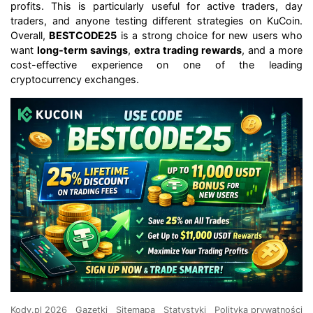
profits. This is particularly useful for active traders, day
traders, and anyone testing different strategies on KuCoin.
Overall,
BESTCODE25
is a strong choice for new users who
want
long-term savings
,
extra trading rewards
, and a more
cost-effective experience on one of the leading
cryptocurrency exchanges.
Kody.pl 2026
Gazetki
Sitemapa
Statystyki
Polityka prywatności