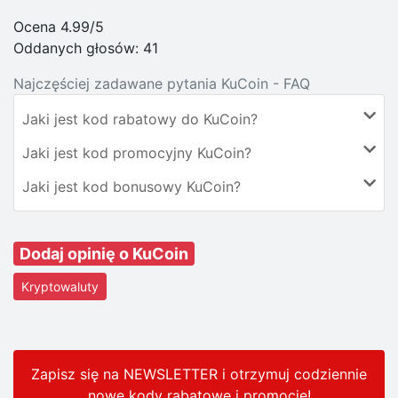
Ocena 4.99/5
Oddanych głosów:
41
Najczęściej zadawane pytania KuCoin - FAQ
Jaki jest kod rabatowy do KuCoin?
Jaki jest kod promocyjny KuCoin?
Jaki jest kod bonusowy KuCoin?
Dodaj opinię o KuCoin
Kryptowaluty
Zapisz się na NEWSLETTER i otrzymuj codziennie
nowe kody rabatowe
i promocje
!