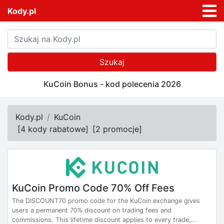
Kody.pl
Szukaj
KuCoin Bonus - kod polecenia 2026
Kody.pl
KuCoin
[
4 kody rabatowe
]
[
2 promocje
]
KuCoin Promo Code 70% Off Fees
The DISCOUNT70 promo code for the KuCoin exchange gives
users a permanent 70% discount on trading fees and
commissions. This lifetime discount applies to every trade,...