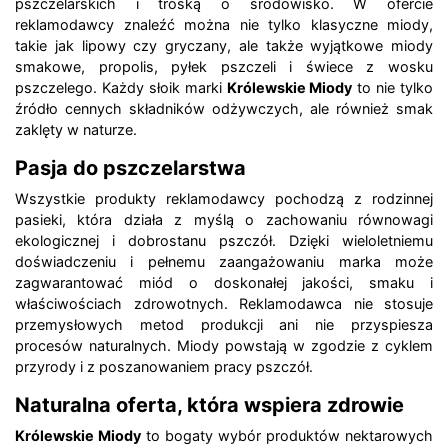
pszczelarskich i troską o środowisko. W ofercie
reklamodawcy znaleźć można nie tylko klasyczne miody,
takie jak lipowy czy gryczany, ale także wyjątkowe miody
smakowe, propolis, pyłek pszczeli i świece z wosku
pszczelego. Każdy słoik marki
Królewskie Miody
to nie tylko
źródło cennych składników odżywczych, ale również smak
zaklęty w naturze.
Pasja do pszczelarstwa
Wszystkie produkty reklamodawcy pochodzą z rodzinnej
pasieki, która działa z myślą o zachowaniu równowagi
ekologicznej i dobrostanu pszczół. Dzięki wieloletniemu
doświadczeniu i pełnemu zaangażowaniu marka może
zagwarantować miód o doskonałej jakości, smaku i
właściwościach zdrowotnych. Reklamodawca nie stosuje
przemysłowych metod produkcji ani nie przyspiesza
procesów naturalnych. Miody powstają w zgodzie z cyklem
przyrody i z poszanowaniem pracy pszczół.
Naturalna oferta, która wspiera zdrowie
Królewskie Miody
to bogaty wybór produktów nektarowych