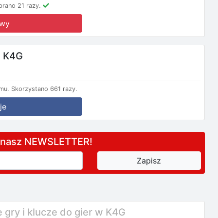
brano 21 razy.
owy
e K4G
mu.
Skorzystano 661 razy.
je
a nasz NEWSLETTER!
gry i klucze do gier w K4G