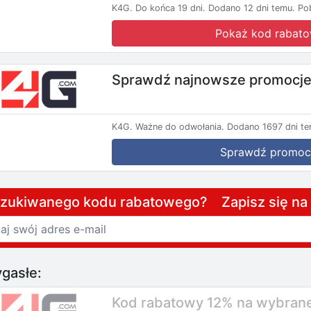
K4G.
Do końca 19 dni.
Dodano 12 dni temu.
Po
Pokaż kod rabat
Sprawdź najnowsze promocj
K4G.
Ważne do odwołania.
Dodano 1697 dni te
Sprawdź promoc
szukiwanego kodu rabatowego? Zapisz się n
gasłe:
Kod rabatowy 12% na wybrane 