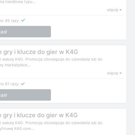
ma handlowa typu...
więcej
no 45 razy.
asł
gry i klucze do gier w K4G
 i walutę K4G. Promocja obowiązuje do odwołania lub do
y marketplace...
więcej
no 61 razy.
asł
gry i klucze do gier w K4G
 i walutę K4G. Promocja obowiązuje do odwołania lub do
yfrowej K4G.com...