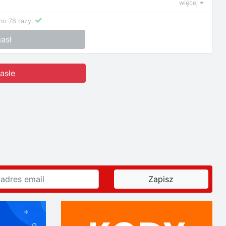
więcej
no 78 razy.
asł
asłe