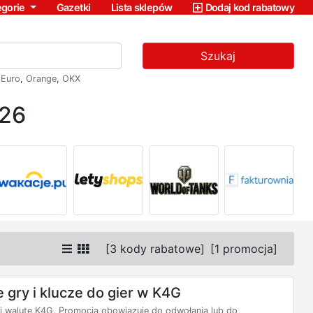
egorie
Gazetki
Lista sklepów
Dodaj kod rabatowy
Szukaj
,
Euro
,
Orange
,
OKX
026
[
3 kody rabatowe
]
[
1 promocja
]
gry i klucze do gier w K4G
 i walutę K4G. Promocja obowiązuje do odwołania lub do