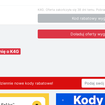
K4G.
Oferta zakończyła się 38 dni temu.
Pobra
Kod rabatowy wyg
Doładuj oferty wyg
nię o K4G
dziennie nowe kody rabatowe
!