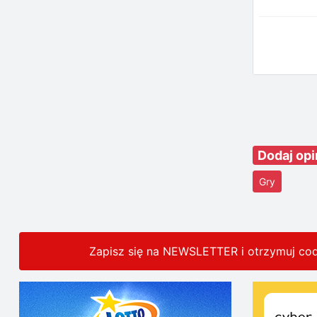
Dodaj opi
Gry
Zapisz się na NEWSLETTER i otrzymuj co