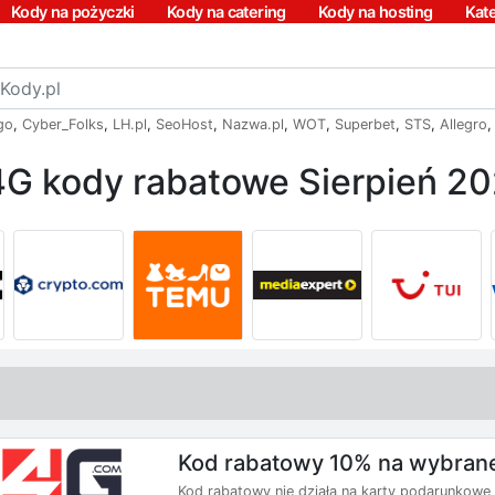
Kody na pożyczki
Kody na catering
Kody na hosting
Kat
go
,
Cyber_Folks
,
LH.pl
,
SeoHost
,
Nazwa.pl
,
WOT
,
Superbet
,
STS
,
Allegro
G kody rabatowe Sierpień 2
Kod rabatowy 10% na wybrane 
Kod rabatowy nie działa na karty podarunkowe