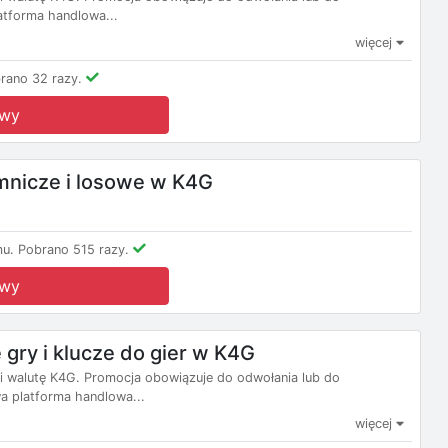
atforma handlowa...
więcej
rano 32 razy.
owy
mnicze i losowe w K4G
mu.
Pobrano 515 razy.
owy
gry i klucze do gier w K4G
 i walutę K4G. Promocja obowiązuje do odwołania lub do
a platforma handlowa...
więcej