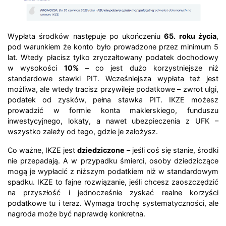
Wypłata środków następuje po ukończeniu
65. roku życia
,
pod warunkiem że konto było prowadzone przez minimum 5
lat. Wtedy płacisz tylko zryczałtowany podatek dochodowy
w wysokości
10%
– co jest dużo korzystniejsze niż
standardowe stawki PIT.
Wcześniejsza wypłata też jest
możliwa, ale wtedy tracisz przywileje podatkowe – zwrot ulgi,
podatek od zysków, pełna stawka PIT. IKZE możesz
prowadzić w formie konta maklerskiego, funduszu
inwestycyjnego, lokaty, a nawet ubezpieczenia z UFK –
wszystko zależy od tego, gdzie je założysz.
Co ważne, IKZE jest
dziedziczone
– jeśli coś się stanie, środki
nie przepadają. A w przypadku śmierci, osoby dziedziczące
mogą je wypłacić z niższym podatkiem niż w standardowym
spadku. IKZE to fajne rozwiązanie, jeśli chcesz zaoszczędzić
na przyszłość i jednocześnie zyskać realne korzyści
podatkowe tu i teraz. Wymaga trochę systematyczności, ale
nagroda może być naprawdę konkretna.