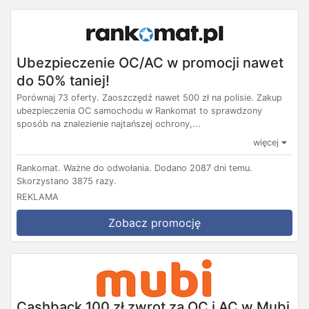
Ubezpieczenie OC/AC w promocji nawet
do 50% taniej!
Porównaj 73 oferty. Zaoszczędź nawet 500 zł na polisie. Zakup
ubezpieczenia OC samochodu w Rankomat to sprawdzony
sposób na znalezienie najtańszej ochrony,...
więcej
Rankomat.
Ważne do odwołania.
Dodano 2087 dni temu.
Skorzystano 3875 razy.
REKLAMA
Zobacz promocję
Cashback 100 zł zwrot za OC i AC w Mubi