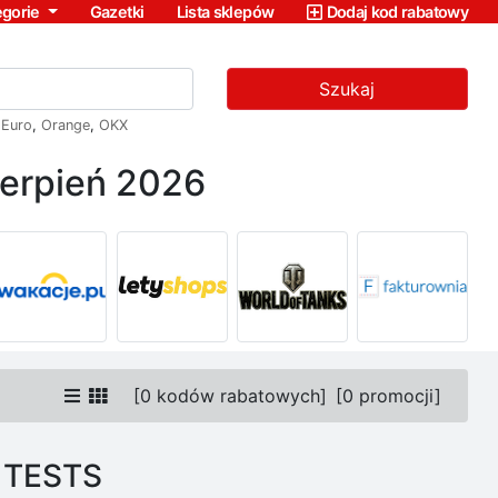
egorie
Gazetki
Lista sklepów
Dodaj kod rabatowy
Szukaj
,
Euro
,
Orange
,
OKX
erpień 2026
[
0 kodów rabatowych
]
[
0 promocji
]
E TESTS