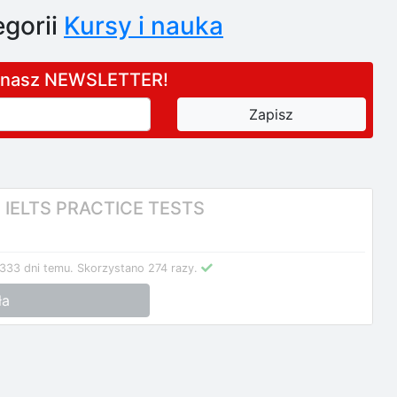
gorii
Kursy i nauka
a nasz NEWSLETTER!
 IELTS PRACTICE TESTS
 333 dni temu.
Skorzystano 274 razy.
ła