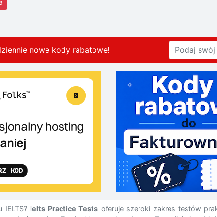
a
dziennie nowe kody rabatowe
!
u IELTS?
Ielts Practice Tests
oferuje szeroki zakres testów pra