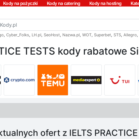
Kody na pożyczki
Kody na catering
Kody na hosting
Kat
go
,
Cyber_Folks
,
LH.pl
,
SeoHost
,
Nazwa.pl
,
WOT
,
Superbet
,
STS
,
Allegro
TICE TESTS kody rabatowe Si
ktualnych ofert z IELTS PRACTIC