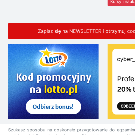
Kursy i nauk
Zapisz się na NEWSLETTER i otrzymuj co
Szukasz sposobu na doskonałe przygotowanie do egzamin