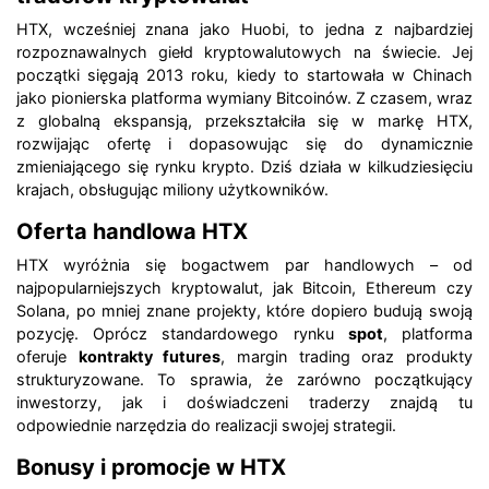
HTX, wcześniej znana jako Huobi, to jedna z najbardziej
rozpoznawalnych giełd kryptowalutowych na świecie. Jej
początki sięgają 2013 roku, kiedy to startowała w Chinach
jako pionierska platforma wymiany Bitcoinów. Z czasem, wraz
z globalną ekspansją, przekształciła się w markę HTX,
rozwijając ofertę i dopasowując się do dynamicznie
zmieniającego się rynku krypto. Dziś działa w kilkudziesięciu
krajach, obsługując miliony użytkowników.
Oferta handlowa HTX
HTX wyróżnia się bogactwem par handlowych – od
najpopularniejszych kryptowalut, jak Bitcoin, Ethereum czy
Solana, po mniej znane projekty, które dopiero budują swoją
pozycję. Oprócz standardowego rynku
spot
, platforma
oferuje
kontrakty futures
, margin trading oraz produkty
strukturyzowane. To sprawia, że zarówno początkujący
inwestorzy, jak i doświadczeni traderzy znajdą tu
odpowiednie narzędzia do realizacji swojej strategii.
Bonusy i promocje w HTX