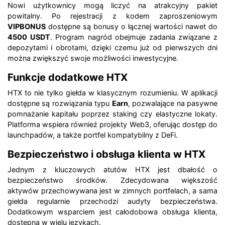
Nowi użytkownicy mogą liczyć na atrakcyjny pakiet
powitalny. Po rejestracji z kodem zaproszeniowym
VIPBONUS
dostępne są bonusy o łącznej wartości nawet do
4500 USDT
. Program nagród obejmuje zadania związane z
depozytami i obrotami, dzięki czemu już od pierwszych dni
można zwiększyć swoje możliwości inwestycyjne.
Funkcje dodatkowe HTX
HTX to nie tylko giełda w klasycznym rozumieniu. W aplikacji
dostępne są rozwiązania typu
Earn
, pozwalające na pasywne
pomnażanie kapitału poprzez staking czy elastyczne lokaty.
Platforma wspiera również projekty Web3, oferując dostęp do
launchpadów, a także portfel kompatybilny z DeFi.
Bezpieczeństwo i obsługa klienta w HTX
Jednym z kluczowych atutów HTX jest dbałość o
bezpieczeństwo środków. Zdecydowana większość
aktywów przechowywana jest w zimnych portfelach, a sama
giełda regularnie przechodzi audyty bezpieczeństwa.
Dodatkowym wsparciem jest całodobowa obsługa klienta,
dostępna w wielu językach.