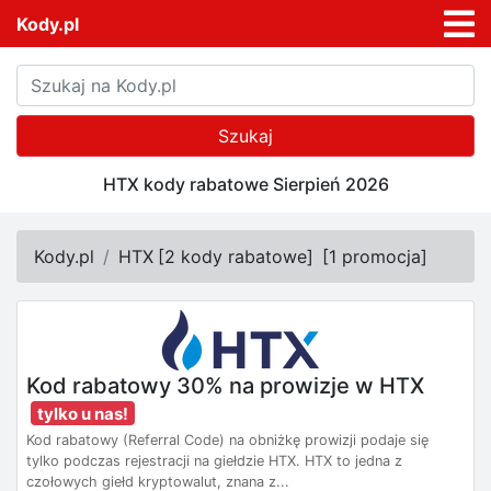
Kody.pl
Szukaj
HTX kody rabatowe Sierpień 2026
Kody.pl
HTX
[
2 kody rabatowe
]
[
1 promocja
]
Kod rabatowy 30% na prowizje w HTX
tylko u nas!
Kod rabatowy (Referral Code) na obniżkę prowizji podaje się
tylko podczas rejestracji na giełdzie HTX. HTX to jedna z
czołowych giełd kryptowalut, znana z...