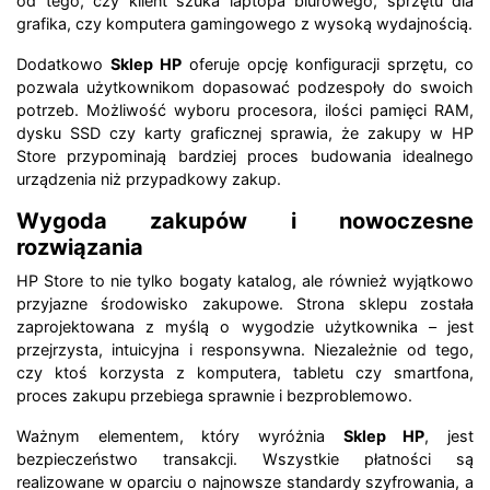
od tego, czy klient szuka laptopa biurowego, sprzętu dla
grafika, czy komputera gamingowego z wysoką wydajnością.
Dodatkowo
Sklep HP
oferuje opcję konfiguracji sprzętu, co
pozwala użytkownikom dopasować podzespoły do swoich
potrzeb. Możliwość wyboru procesora, ilości pamięci RAM,
dysku SSD czy karty graficznej sprawia, że zakupy w HP
Store przypominają bardziej proces budowania idealnego
urządzenia niż przypadkowy zakup.
Wygoda zakupów i nowoczesne
rozwiązania
HP Store to nie tylko bogaty katalog, ale również wyjątkowo
przyjazne środowisko zakupowe. Strona sklepu została
zaprojektowana z myślą o wygodzie użytkownika – jest
przejrzysta, intuicyjna i responsywna. Niezależnie od tego,
czy ktoś korzysta z komputera, tabletu czy smartfona,
proces zakupu przebiega sprawnie i bezproblemowo.
Ważnym elementem, który wyróżnia
Sklep HP
, jest
bezpieczeństwo transakcji. Wszystkie płatności są
realizowane w oparciu o najnowsze standardy szyfrowania, a