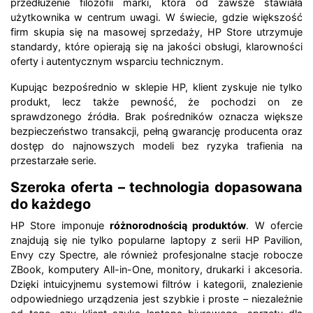
przedłużenie filozofii marki, która od zawsze stawiała
użytkownika w centrum uwagi. W świecie, gdzie większość
firm skupia się na masowej sprzedaży, HP Store utrzymuje
standardy, które opierają się na jakości obsługi, klarowności
oferty i autentycznym wsparciu technicznym.
Kupując bezpośrednio w sklepie HP, klient zyskuje nie tylko
produkt, lecz także pewność, że pochodzi on ze
sprawdzonego źródła. Brak pośredników oznacza większe
bezpieczeństwo transakcji, pełną gwarancję producenta oraz
dostęp do najnowszych modeli bez ryzyka trafienia na
przestarzałe serie.
Szeroka oferta – technologia dopasowana
do każdego
HP Store imponuje
różnorodnością produktów
. W ofercie
znajdują się nie tylko popularne laptopy z serii HP Pavilion,
Envy czy Spectre, ale również profesjonalne stacje robocze
ZBook, komputery All-in-One, monitory, drukarki i akcesoria.
Dzięki intuicyjnemu systemowi filtrów i kategorii, znalezienie
odpowiedniego urządzenia jest szybkie i proste – niezależnie