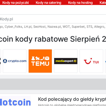
Kody na pożyczki
Kody na catering
Kody na hosting
Kat
go
,
Cyber_Folks
,
LH.pl
,
SeoHost
,
Nazwa.pl
,
WOT
,
Superbet
,
STS
,
Allegro
coin kody rabatowe Sierpień 
Kod polecający do giełdy kryp
Hotcoin to globalna międzynarodowa platforma