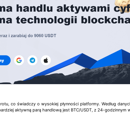
otu, co świadczy o wysokiej płynności platformy.
Według danyc
bardziej aktywną parą handlową jest BTC/USDT, z 24-godzinnym