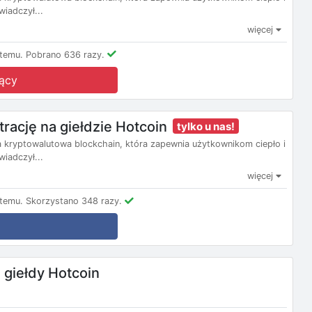
iadczył...
więcej
temu.
Pobrano 636 razy.
ący
rację na giełdzie Hotcoin
tylko u nas!
 kryptowalutowa blockchain, która zapewnia użytkownikom ciepło i
iadczył...
więcej
temu.
Skorzystano 348 razy.
giełdy Hotcoin