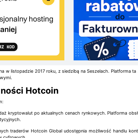
na w listopadzie 2017 roku, z siedzibą na Seszelach.
Platforma ta
owymi.
lności Hotcoin
m:
aż kryptowalut po aktualnych cenach rynkowych. Platforma obsłu
tycyjnych.
nych traderów Hotcoin Global udostępnia możliwość handlu kont
w cyfrowych.