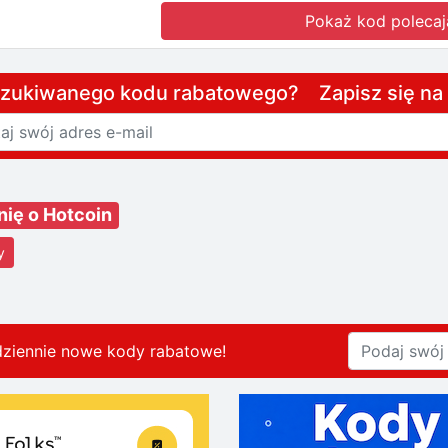
Pokaż kod polecaj
szukiwanego kodu rabatowego? Zapisz się n
nię o Hotcoin
y
dziennie nowe kody rabatowe
!