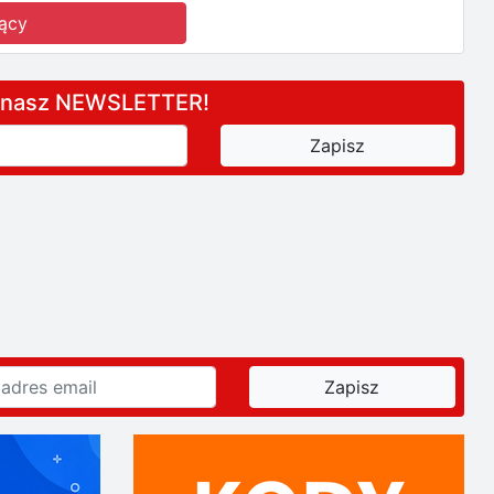
ący
a nasz NEWSLETTER!