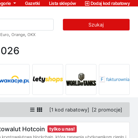
egorie
Gazetki
Lista sklepów
Dodaj kod rabatowy
Szukaj
,
Euro
,
Orange
,
OKX
2026
[
1 kod rabatowy
]
[
2 promocje
]
towalut Hotcoin
tylko u nas!
 kryptowalutowa blockchain, która zapewnia użytkownikom ciepło i