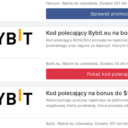
Hotcoin.
Ważne do odwołania.
Dodano 501 dni 
Sprawdź promoc
Kod polecający Bybit.eu na b
Kod polecający BONUSEU pozwala na rejestracj
powitalnego oraz nagród za depozyt, których ł
Bybit.eu.
Ważne do odwołania.
Dodano 43 dni 
Pokaż kod polecaj
Kod polecający na bonus do $
Wykorzystując podczas rejestracji na platfor
wyjątkowej oferty powitalnej, która pozwala o
Bybit.
Ważne do odwołania.
Dodano 401 dni te