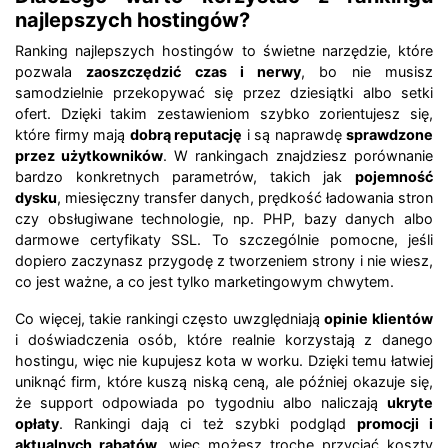
najlepszych hostingów?
Ranking najlepszych hostingów to świetne narzędzie, które
pozwala
zaoszczędzić czas i nerwy
, bo nie musisz
samodzielnie przekopywać się przez dziesiątki albo setki
ofert. Dzięki takim zestawieniom szybko zorientujesz się,
które firmy mają
dobrą reputację
i są naprawdę
sprawdzone
przez użytkowników
. W rankingach znajdziesz porównanie
bardzo konkretnych parametrów, takich jak
pojemność
dysku
, miesięczny transfer danych, prędkość ładowania stron
czy obsługiwane technologie, np. PHP, bazy danych albo
darmowe certyfikaty SSL. To szczególnie pomocne, jeśli
dopiero zaczynasz przygodę z tworzeniem strony i nie wiesz,
co jest ważne, a co jest tylko marketingowym chwytem.
Co więcej, takie rankingi często uwzględniają
opinie klientów
i doświadczenia osób, które realnie korzystają z danego
hostingu, więc nie kupujesz kota w worku. Dzięki temu łatwiej
uniknąć firm, które kuszą niską ceną, ale później okazuje się,
że support odpowiada po tygodniu albo naliczają
ukryte
opłaty
. Rankingi dają ci też szybki podgląd
promocji i
aktualnych rabatów
, więc możesz trochę przyciąć koszty