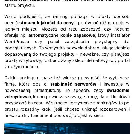
startu projektu.
Warto podkreślić, że ranking pomaga w prosty sposób
ocenić
stosunek jakości do ceny
i porównać różne opcje w
jednym miejscu. Możesz od razu zobaczyć, czy hosting
oferuje np.
automatyczne kopie zapasowe
, łatwy instalator
WordPressa czy panel zarządzania przystępny dla
początkujących. To wszystko pozwala dobrać usługę idealnie
dopasowaną do twojego projektu – nieważne, czy planujesz
prostą wizytówkę, rozbudowany sklep internetowy czy portal
z dużym ruchem.
Dzięki rankingom masz też większą pewność, że wybierasz
firmę, która dba o
stabilność serwerów
i inwestuje w
nowoczesną infrastrukturę. To sposób, żeby
świadomie
zdecydować
, komu powierzasz swoją stronę, dane klientów i
przyszłość biznesu. W skrócie: korzystanie z rankingów to po
prostu rozsądny krok, jeśli chcesz uniknąć rozczarowań i
mieć solidny fundament pod swój projekt w sieci.