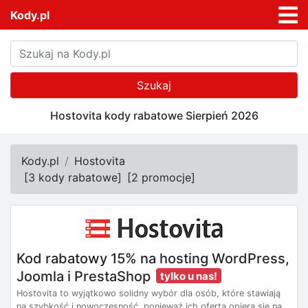
Kody.pl
Szukaj
Hostovita kody rabatowe Sierpień 2026
Kody.pl
Hostovita
[
3 kody rabatowe
]
[
2 promocje
]
Kod rabatowy 15% na hosting WordPress,
Joomla i PrestaShop
tylko u nas!
Hostovita to wyjątkowo solidny wybór dla osób, które stawiają
na szybkość i nowoczesność, ponieważ ich oferta opiera się na