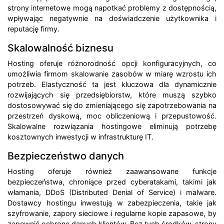
strony internetowe mogą napotkać problemy z dostępnością,
wpływając negatywnie na doświadczenie użytkownika i
reputację firmy.
Skalowalność biznesu
Hosting oferuje różnorodność opcji konfiguracyjnych, co
umożliwia firmom skalowanie zasobów w miarę wzrostu ich
potrzeb. Elastyczność ta jest kluczowa dla dynamicznie
rozwijających się przedsiębiorstw, które muszą szybko
dostosowywać się do zmieniającego się zapotrzebowania na
przestrzeń dyskową, moc obliczeniową i przepustowość.
Skalowalne rozwiązania hostingowe eliminują potrzebę
kosztownych inwestycji w infrastrukturę IT.
Bezpieczeństwo danych
Hosting oferuje również zaawansowane funkcje
bezpieczeństwa, chroniące przed cyberatakami, takimi jak
włamania, DDoS (Distributed Denial of Service) i malware.
Dostawcy hostingu inwestują w zabezpieczenia, takie jak
szyfrowanie, zapory sieciowe i regularne kopie zapasowe, by
zapewnić ochronę danych klientów. Bez tych środków, strony