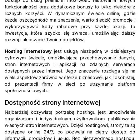
Dostęp do usług premium, możliwość testowania nowych
funkcjonalności oraz dodatkowe bonusy to tylko niektóre z
licznych korzyści. W dynamicznym świecie online, gdzie
każda oszczędność ma znaczenie, warto śledzić promocje i
wykorzystywać kody rabatowe przy każdej okazji. To
inwestycja, która szybko się zwraca, umożliwiając dalszy
rozwój i ulepszanie Twoich projektów.
Hosting internetowy
jest usługą niezbędną w dzisiejszym
cyfrowym świecie, umożliwiającą przechowywanie danych,
stron internetowych i aplikacji na zdalnych serwerach
dostępnych przez Internet. Jego znaczenie rozciąga się na
wiele aspektów zarówno w sferze biznesowej, jak i osobistej,
od prezentacji firmy w sieci po utrzymanie platform
społecznościowych.
Dostępność strony internetowej
Najbardziej oczywistą potrzebą hostingu jest umożliwienie
organizacjom i indywidualnym użytkownikom publikowania
własnych stron internetowych. Dzięki hostingowi, strony te są
dostępne online 24/7, co pozwala na ciągły dostęp do
informacji, produktów i usług. Bez niezawodnego hostingu,