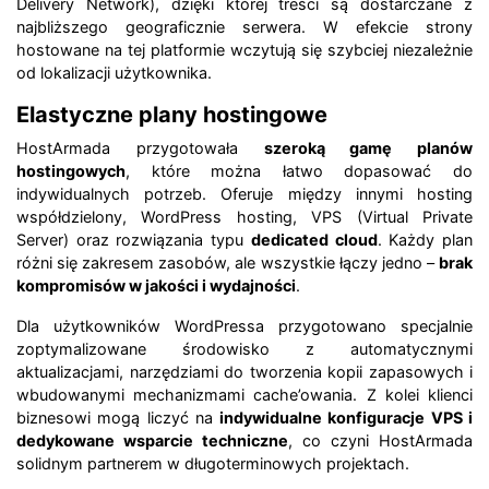
Delivery Network), dzięki której treści są dostarczane z
najbliższego geograficznie serwera. W efekcie strony
hostowane na tej platformie wczytują się szybciej niezależnie
od lokalizacji użytkownika.
Elastyczne plany hostingowe
HostArmada przygotowała
szeroką gamę planów
hostingowych
, które można łatwo dopasować do
indywidualnych potrzeb. Oferuje między innymi hosting
współdzielony, WordPress hosting, VPS (Virtual Private
Server) oraz rozwiązania typu
dedicated cloud
. Każdy plan
różni się zakresem zasobów, ale wszystkie łączy jedno –
brak
kompromisów w jakości i wydajności
.
Dla użytkowników WordPressa przygotowano specjalnie
zoptymalizowane środowisko z automatycznymi
aktualizacjami, narzędziami do tworzenia kopii zapasowych i
wbudowanymi mechanizmami cache’owania. Z kolei klienci
biznesowi mogą liczyć na
indywidualne konfiguracje VPS i
dedykowane wsparcie techniczne
, co czyni HostArmada
solidnym partnerem w długoterminowych projektach.