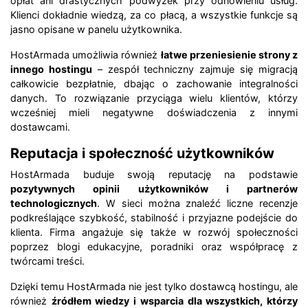
opłat ani drastycznych podwyżek przy odnowieniu usług.
Klienci dokładnie wiedzą, za co płacą, a wszystkie funkcje są
jasno opisane w panelu użytkownika.
HostArmada umożliwia również
łatwe przeniesienie strony z
innego hostingu
– zespół techniczny zajmuje się migracją
całkowicie bezpłatnie, dbając o zachowanie integralności
danych. To rozwiązanie przyciąga wielu klientów, którzy
wcześniej mieli negatywne doświadczenia z innymi
dostawcami.
Reputacja i społeczność użytkowników
HostArmada buduje swoją reputację na podstawie
pozytywnych opinii użytkowników i partnerów
technologicznych
. W sieci można znaleźć liczne recenzje
podkreślające szybkość, stabilność i przyjazne podejście do
klienta. Firma angażuje się także w rozwój społeczności
poprzez blogi edukacyjne, poradniki oraz współpracę z
twórcami treści.
Dzięki temu HostArmada nie jest tylko dostawcą hostingu, ale
również
źródłem wiedzy i wsparcia dla wszystkich, którzy