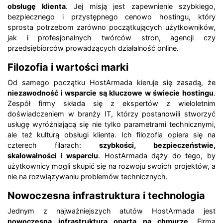
obsługę klienta
. Jej misją jest zapewnienie szybkiego,
bezpiecznego i przystępnego cenowo hostingu, który
sprosta potrzebom zarówno początkujących użytkowników,
jak i profesjonalnych twórców stron, agencji czy
przedsiębiorców prowadzących działalność online.
Filozofia i wartości marki
Od samego początku HostArmada kieruje się zasadą, że
niezawodność i wsparcie są kluczowe w świecie hostingu
.
Zespół firmy składa się z ekspertów z wieloletnim
doświadczeniem w branży IT, którzy postanowili stworzyć
usługę wyróżniającą się nie tylko parametrami technicznymi,
ale też kulturą obsługi klienta. Ich filozofia opiera się na
czterech filarach:
szybkości, bezpieczeństwie,
skalowalności i wsparciu
. HostArmada dąży do tego, by
użytkownicy mogli skupić się na rozwoju swoich projektów, a
nie na rozwiązywaniu problemów technicznych.
Nowoczesna infrastruktura i technologia
Jednym z najważniejszych atutów HostArmada jest
nowoczesna infrastruktura oparta na chmurze
. Firma