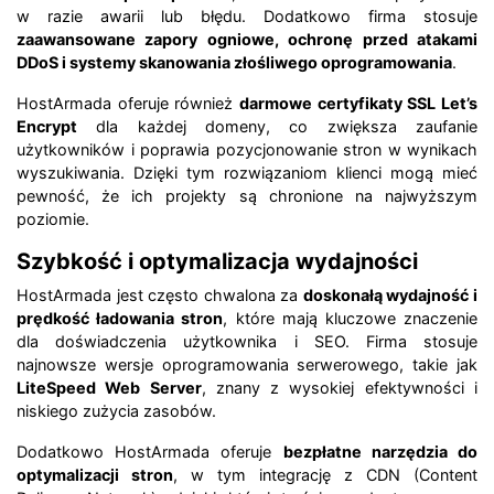
w razie awarii lub błędu. Dodatkowo firma stosuje
zaawansowane zapory ogniowe, ochronę przed atakami
DDoS i systemy skanowania złośliwego oprogramowania
.
HostArmada oferuje również
darmowe certyfikaty SSL Let’s
Encrypt
dla każdej domeny, co zwiększa zaufanie
użytkowników i poprawia pozycjonowanie stron w wynikach
wyszukiwania. Dzięki tym rozwiązaniom klienci mogą mieć
pewność, że ich projekty są chronione na najwyższym
poziomie.
Szybkość i optymalizacja wydajności
HostArmada jest często chwalona za
doskonałą wydajność i
prędkość ładowania stron
, które mają kluczowe znaczenie
dla doświadczenia użytkownika i SEO. Firma stosuje
najnowsze wersje oprogramowania serwerowego, takie jak
LiteSpeed Web Server
, znany z wysokiej efektywności i
niskiego zużycia zasobów.
Dodatkowo HostArmada oferuje
bezpłatne narzędzia do
optymalizacji stron
, w tym integrację z CDN (Content