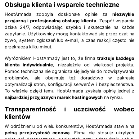
Obsługa klienta i wsparcie techniczne
HostArmada zdobyła doskonałe opinie za
niezwykle
przyjazną i profesjonalną obsługę klienta
. Zespół wsparcia
działa 24/7, odpowiadając szybko i skutecznie na każde
zapytanie. Użytkownicy mogą kontaktować się przez czat na
żywo, system zgłoszeń lub e-mail, a czas reakcji często nie
przekracza kilku minut.
Wyróżnikiem HostArmady jest to, że firma
traktuje każdego
klienta indywidualnie
, niezależnie od wielkości projektu.
Pomoc techniczna nie ogranicza się jedynie do rozwiązywania
problemów, ale obejmuje też doradztwo w zakresie
optymalizacji stron, konfiguracji serwerów i bezpieczeństwa.
To właśnie dzięki temu HostArmada zyskała opinię jednej z
najbardziej przyjaznych marek hostingowych
na rynku.
Transparentność i uczciwość wobec
klientów
W odróżnieniu od wielu konkurentów, HostArmada stawia na
pełną przejrzystość cenową
. Firma nie stosuje ukrytych