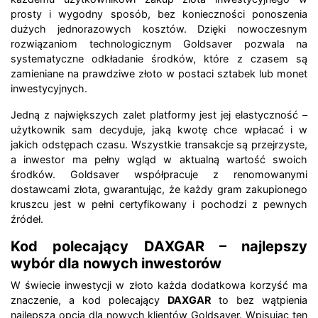
prosty i wygodny sposób, bez konieczności ponoszenia
dużych jednorazowych kosztów. Dzięki nowoczesnym
rozwiązaniom technologicznym Goldsaver pozwala na
systematyczne odkładanie środków, które z czasem są
zamieniane na prawdziwe złoto w postaci sztabek lub monet
inwestycyjnych.
Jedną z największych zalet platformy jest jej elastyczność –
użytkownik sam decyduje, jaką kwotę chce wpłacać i w
jakich odstępach czasu. Wszystkie transakcje są przejrzyste,
a inwestor ma pełny wgląd w aktualną wartość swoich
środków. Goldsaver współpracuje z renomowanymi
dostawcami złota, gwarantując, że każdy gram zakupionego
kruszcu jest w pełni certyfikowany i pochodzi z pewnych
źródeł.
Kod polecający DAXGAR – najlepszy
wybór dla nowych inwestorów
W świecie inwestycji w złoto każda dodatkowa korzyść ma
znaczenie, a kod polecający
DAXGAR
to bez wątpienia
najlepsza opcja dla nowych klientów Goldsaver. Wpisując ten