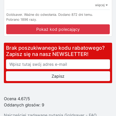
więcej
Goldsaver.
Ważne do odwołania.
Dodano 872 dni temu.
Pobrano 1896 razy.
Pokaż kod polecający
Brak poszukiwanego kodu rabatowego?
Zapisz się na nasz NEWSLETTER!
Ocena 4.67/5
Oddanych głosów:
9
Najczęściej zadawane pytania Goldsaver - FAQ