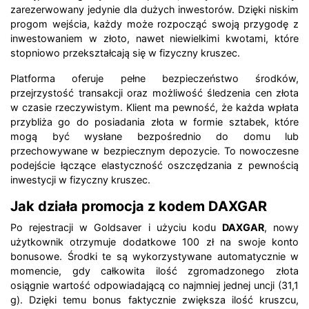
zarezerwowany jedynie dla dużych inwestorów. Dzięki niskim
progom wejścia, każdy może rozpocząć swoją przygodę z
inwestowaniem w złoto, nawet niewielkimi kwotami, które
stopniowo przekształcają się w fizyczny kruszec.
Platforma oferuje pełne bezpieczeństwo środków,
przejrzystość transakcji oraz możliwość śledzenia cen złota
w czasie rzeczywistym. Klient ma pewność, że każda wpłata
przybliża go do posiadania złota w formie sztabek, które
mogą być wysłane bezpośrednio do domu lub
przechowywane w bezpiecznym depozycie. To nowoczesne
podejście łączące elastyczność oszczędzania z pewnością
inwestycji w fizyczny kruszec.
Jak działa promocja z kodem DAXGAR
Po rejestracji w Goldsaver i użyciu kodu
DAXGAR
, nowy
użytkownik otrzymuje dodatkowe 100 zł na swoje konto
bonusowe. Środki te są wykorzystywane automatycznie w
momencie, gdy całkowita ilość zgromadzonego złota
osiągnie wartość odpowiadającą co najmniej jednej uncji (31,1
g). Dzięki temu bonus faktycznie zwiększa ilość kruszcu,