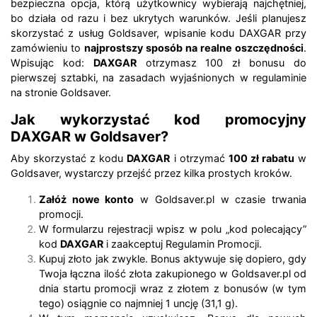
bezpieczna opcja, którą użytkownicy wybierają najchętniej,
bo działa od razu i bez ukrytych warunków. Jeśli planujesz
skorzystać z usług Goldsaver, wpisanie kodu DAXGAR przy
zamówieniu to
najprostszy sposób na realne oszczędności
.
Wpisując kod:
DAXGAR
otrzymasz 100 zł bonusu do
pierwszej sztabki, na zasadach wyjaśnionych w regulaminie
na stronie Goldsaver.
Jak wykorzystać kod promocyjny
DAXGAR w Goldsaver?
Aby skorzystać z kodu
DAXGAR
i otrzymać
100 zł rabatu
w
Goldsaver, wystarczy przejść przez kilka prostych kroków.
Załóż nowe konto
w Goldsaver.pl w czasie trwania
promocji.
W formularzu rejestracji wpisz w polu „kod polecający”
kod
DAXGAR
i zaakceptuj Regulamin Promocji.
Kupuj złoto jak zwykle. Bonus aktywuje się dopiero, gdy
Twoja łączna ilość złota zakupionego w Goldsaver.pl od
dnia startu promocji wraz z złotem z bonusów (w tym
tego) osiągnie co najmniej 1 uncję (31,1 g).