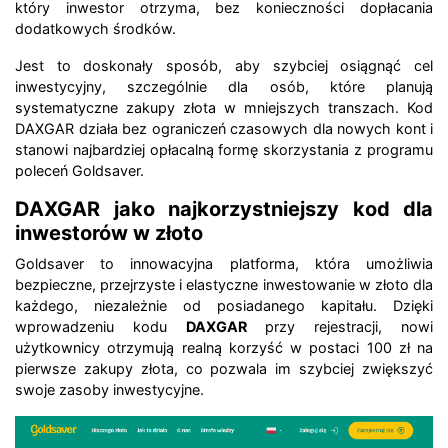
który inwestor otrzyma, bez konieczności dopłacania
dodatkowych środków.
Jest to doskonały sposób, aby szybciej osiągnąć cel
inwestycyjny, szczególnie dla osób, które planują
systematyczne zakupy złota w mniejszych transzach. Kod
DAXGAR działa bez ograniczeń czasowych dla nowych kont i
stanowi najbardziej opłacalną formę skorzystania z programu
poleceń Goldsaver.
DAXGAR jako najkorzystniejszy kod dla
inwestorów w złoto
Goldsaver to innowacyjna platforma, która umożliwia
bezpieczne, przejrzyste i elastyczne inwestowanie w złoto dla
każdego, niezależnie od posiadanego kapitału. Dzięki
wprowadzeniu kodu
DAXGAR
przy rejestracji, nowi
użytkownicy otrzymują realną korzyść w postaci 100 zł na
pierwsze zakupy złota, co pozwala im szybciej zwiększyć
swoje zasoby inwestycyjne.