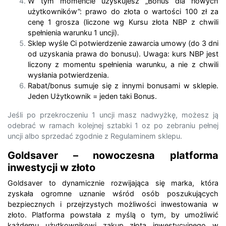
W tym momencie uzyskujesz „Bonus dla nowych
użytkowników”: prawo do złota o wartości 100 zł za
cenę 1 grosza (liczone wg Kursu złota NBP z chwili
spełnienia warunku 1 uncji).
Sklep wyśle Ci potwierdzenie zawarcia umowy (do 3 dni
od uzyskania prawa do bonusu). Uwaga: kurs NBP jest
liczony z momentu spełnienia warunku, a nie z chwili
wysłania potwierdzenia.
Rabat/bonus sumuje się z innymi bonusami w sklepie.
Jeden Użytkownik = jeden taki Bonus.
Jeśli po przekroczeniu 1 uncji masz nadwyżkę, możesz ją
odebrać w ramach kolejnej sztabki 1 oz po zebraniu pełnej
uncji albo sprzedać zgodnie z Regulaminem sklepu.
Goldsaver – nowoczesna platforma
inwestycji w złoto
Goldsaver to dynamicznie rozwijająca się marka, która
zyskała ogromne uznanie wśród osób poszukujących
bezpiecznych i przejrzystych możliwości inwestowania w
złoto. Platforma powstała z myślą o tym, by umożliwić
każdemu użytkownikowi zakup złota inwestycyjnego w