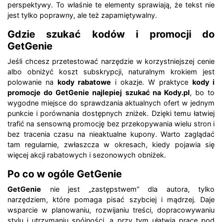
perspektywy. To właśnie te elementy sprawiają, że tekst nie
jest tylko poprawny, ale też zapamiętywalny.
Gdzie szukać kodów i promocji do
GetGenie
Jeśli chcesz przetestować narzędzie w korzystniejszej cenie
albo obniżyć koszt subskrypcji, naturalnym krokiem jest
polowanie na
kody rabatowe
i okazje. W praktyce
kody i
promocje do GetGenie najlepiej szukać na Kody.pl
, bo to
wygodne miejsce do sprawdzania aktualnych ofert w jednym
punkcie i porównania dostępnych zniżek. Dzięki temu łatwiej
trafić na sensowną promocję bez przekopywania wielu stron i
bez tracenia czasu na nieaktualne kupony. Warto zaglądać
tam regularnie, zwłaszcza w okresach, kiedy pojawia się
więcej akcji rabatowych i sezonowych obniżek.
Po co w ogóle GetGenie
GetGenie
nie jest „zastępstwem” dla autora, tylko
narzędziem, które pomaga pisać szybciej i mądrzej. Daje
wsparcie w planowaniu, rozwijaniu treści, dopracowywaniu
stylu i utrzymaniu spójności, a przy tym ułatwia pracę pod