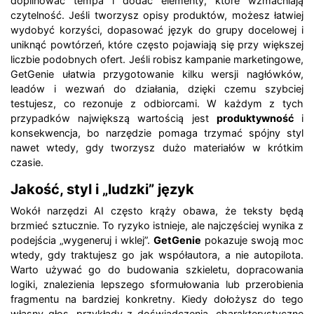
dopilnować tempa i dodać elementy, które wzmacniają
czytelność. Jeśli tworzysz opisy produktów, możesz łatwiej
wydobyć korzyści, dopasować język do grupy docelowej i
uniknąć powtórzeń, które często pojawiają się przy większej
liczbie podobnych ofert. Jeśli robisz kampanie marketingowe,
GetGenie ułatwia przygotowanie kilku wersji nagłówków,
leadów i wezwań do działania, dzięki czemu szybciej
testujesz, co rezonuje z odbiorcami. W każdym z tych
przypadków największą wartością jest
produktywność
i
konsekwencja, bo narzędzie pomaga trzymać spójny styl
nawet wtedy, gdy tworzysz dużo materiałów w krótkim
czasie.
Jakość, styl i „ludzki” język
Wokół narzędzi AI często krąży obawa, że teksty będą
brzmieć sztucznie. To ryzyko istnieje, ale najczęściej wynika z
podejścia „wygeneruj i wklej”.
GetGenie
pokazuje swoją moc
wtedy, gdy traktujesz go jak współautora, a nie autopilota.
Warto używać go do budowania szkieletu, dopracowania
logiki, znalezienia lepszego sformułowania lub przerobienia
fragmentu na bardziej konkretny. Kiedy dołożysz do tego
własny głos, przykłady z doświadczenia, charakterystyczne