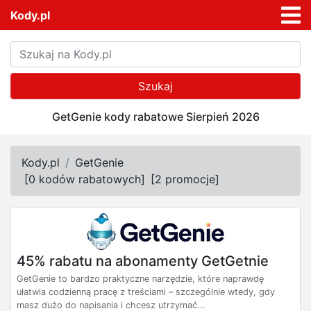
Kody.pl
Szukaj
GetGenie kody rabatowe Sierpień 2026
Kody.pl
GetGenie
[
0 kodów rabatowych
]
[
2 promocje
]
45% rabatu na abonamenty GetGetnie
GetGenie to bardzo praktyczne narzędzie, które naprawdę
ułatwia codzienną pracę z treściami – szczególnie wtedy, gdy
masz dużo do napisania i chcesz utrzymać...