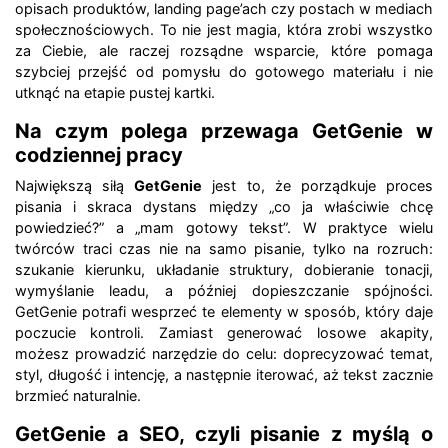
opisach produktów, landing page’ach czy postach w mediach
społecznościowych. To nie jest magia, która zrobi wszystko
za Ciebie, ale raczej rozsądne wsparcie, które pomaga
szybciej przejść od pomysłu do gotowego materiału i nie
utknąć na etapie pustej kartki.
Na czym polega przewaga GetGenie w
codziennej pracy
Największą siłą
GetGenie
jest to, że porządkuje proces
pisania i skraca dystans między „co ja właściwie chcę
powiedzieć?” a „mam gotowy tekst”. W praktyce wielu
twórców traci czas nie na samo pisanie, tylko na rozruch:
szukanie kierunku, układanie struktury, dobieranie tonacji,
wymyślanie leadu, a później dopieszczanie spójności.
GetGenie potrafi wesprzeć te elementy w sposób, który daje
poczucie kontroli. Zamiast generować losowe akapity,
możesz prowadzić narzędzie do celu: doprecyzować temat,
styl, długość i intencję, a następnie iterować, aż tekst zacznie
brzmieć naturalnie.
GetGenie a SEO, czyli pisanie z myślą o