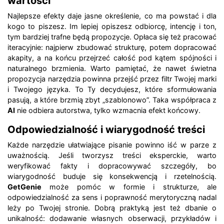
wartości
Najlepsze efekty daje jasne określenie, co ma powstać i dla
kogo to piszesz. Im lepiej opiszesz odbiorcę, intencję i ton,
tym bardziej trafne będą propozycje. Opłaca się też pracować
iteracyjnie: najpierw zbudować strukturę, potem dopracować
akapity, a na końcu przejrzeć całość pod kątem spójności i
naturalnego brzmienia. Warto pamiętać, że nawet świetna
propozycja narzędzia powinna przejść przez filtr Twojej marki
i Twojego języka. To Ty decydujesz, które sformułowania
pasują, a które brzmią zbyt „szablonowo”. Taka współpraca z
AI
nie odbiera autorstwa, tylko wzmacnia efekt końcowy.
Odpowiedzialność i wiarygodność treści
Każde narzędzie ułatwiające pisanie powinno iść w parze z
uważnością. Jeśli tworzysz treści eksperckie, warto
weryfikować fakty i dopracowywać szczegóły, bo
wiarygodność buduje się konsekwencją i rzetelnością.
GetGenie
może pomóc w formie i strukturze, ale
odpowiedzialność za sens i poprawność merytoryczną nadal
leży po Twojej stronie. Dobrą praktyką jest też dbanie o
unikalność: dodawanie własnych obserwacji, przykładów i