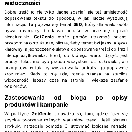
widoczności
Dobra treść to nie tylko „ładne zdania”, ale też umiejętność
dopasowania tekstu do sposobu, w jaki ludzie wyszukują
informacje. Tu pojawia się temat
SEO
, który dla wielu osób
bywa frustrujący, bo łatwo popaść w przesadę i pisać
nienaturalnie.
GetGenie
może pomóc utrzymać balans:
przypomina o strukturze, pilnuje, żeby temat był jasny, a język
klarowny, a jednocześnie ułatwia dopasowanie treści do fraz i
intencji użytkownika. Efekt, do którego warto dążyć, jest
prosty: tekst ma być przede wszystkim dla człowieka, ale
przygotowany tak, by wyszukiwarka potrafiła go poprawnie
zrozumieć. Kiedy to się uda, rośnie szansa na stabilną
widoczność, lepszy czas na stronie i większe zaufanie
odbiorców.
Zastosowania od bloga po opisy
produktów i kampanie
W praktyce
GetGenie
sprawdza się tam, gdzie liczy się
szybkie tworzenie różnych wariantów treści. Jeśli piszesz
artykuły, narzędzie pomoże Ci utrzymać logiczną narrację,