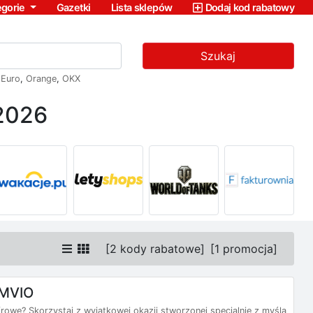
egorie
Gazetki
Lista sklepów
Dodaj kod rabatowy
Szukaj
,
Euro
,
Orange
,
OKX
2026
[
2 kody rabatowe
]
[
1 promocja
]
AMVIO
owe? Skorzystaj z wyjątkowej okazji stworzonej specjalnie z myślą