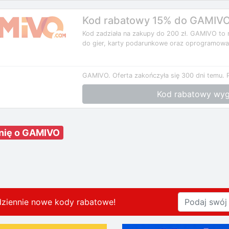
Kod rabatowy 15% do GAMIV
Kod zadziała na zakupy do 200 zł. GAMIVO to 
do gier, karty podarunkowe oraz oprogramowan
GAMIVO.
Oferta zakończyła się 300 dni temu.
Kod rabatowy wyg
inię o GAMIVO
dziennie nowe kody rabatowe
!