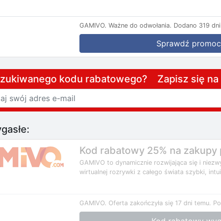
GAMIVO.
Ważne do odwołania.
Dodano 319 dni
Sprawdź promoc
szukiwanego kodu rabatowego? Zapisz się n
gasłe:
Kod rabatowy 25% na zakupy 
GAMIVO to dynamicznie rozwijająca się i niezw
wirtualnej rozrywki z całego świata szybki, intui
GAMIVO.
Oferta zakończyła się 17 dni temu.
Po