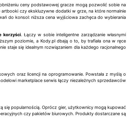
 obniżeniu ceny podstawowej gracze mogą pozwolić sobie na
 artbooki czy ekskluzywne dodatki w grze, na które normalnie
ań do konsol: niższa cena wyjściowa zachęca do wybierania
e korzyści
. Łączy w sobie inteligentne zarządzanie własnymi
ym poziomie, a Kody.pl dbają o to, by trafiała ona w ręce
nie staje się idealnym rozwiązaniem dla każdego racjonalnego
nkowych oraz licencji na oprogramowanie. Powstała z myślą o
 modelowi marketplace serwis łączy niezależnych sprzedawców
szą się popularnością. Oprócz gier, użytkownicy mogą kupować
operacyjnych czy pakietów biurowych. Produkty dostarczane są