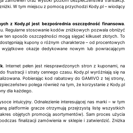
acja zamówień oraz wysoki poziom bezpieczeństwa transakcji.
niżki. W tym miejscu z pomocą przychodzi Kody.pl – wiodący
ch z Kody.pl jest bezpośrednia oszczędność finansowa
.
oku. Regularne stosowanie kodów zniżkowych pozwala obniżyć
ne w ten sposób oszczędności mogą sięgać kilkuset złotych. To
e udostępniają kupony o różnym charakterze – od procentowych
ż po wyjątkowe okazje dedykowane nowym lub powracającym
ek
. Internet pełen jest niesprawdzonych stron z kuponami, na
o frustracji i straty cennego czasu. Kody.pl wyróżniają się na
tualizowana. Pobierając kod rabatowy do GAMIVO z tej strony,
pieczeństwo polega również na tym, że korzystanie z Kody.pl
pny dla każdego.
ce intuicyjny. Odnalezienie interesującej nas marki – w tym
ą platformie gracze otrzymują przejrzystą listę wszystkich
 zakres objętych promocją asortymentów). Sam proces użycia
dczas finalizacji zamówienia w sklepie i zatwierdzić. Zniżka