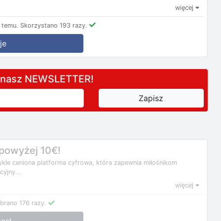
więcej
 temu.
Skorzystano 193 razy.
je
a nasz NEWSLETTER!
powyżej 10€!
ykle ceniona platforma cyfrowa, która zapewnia miłośnikom
cyjny...
więcej
brano 176 razy.