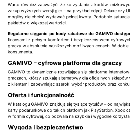
Warto również zauważyć, że korzystanie z kodów zniżkowyc
zakup wyższych wersji gier – na przykład edycji Deluxe czy 
mogliby nie chcieć wydawać pełnej kwoty. Podobnie sytuac
pakietów o większej wartości.
Regularne sięganie po kody rabatowe do GAMIVO dostępne 
finansami z pełnym komfortem i bezpieczeństwem cyfrowych
graczy w absolutnie najniższych możliwych cenach. W dobie r
konsumenta.
GAMIVO – cyfrowa platforma dla graczy
GAMIVO to dynamicznie rozwijająca się platforma internetow
graczach, którzy szukają alternatywy dla oficjalnych sklep
z klientami, zapewniając szeroki wybór produktów oraz konkur
Oferta i funkcjonalność
W katalogu GAMIVO znajdują się tysiące tytułów – od najwięk
karty podarunkowe do takich platform jak PlayStation, Xbox 
w formie cyfrowej, co pozwala na szybkie i wygodne korzyst
Wygoda i bezpieczeństwo