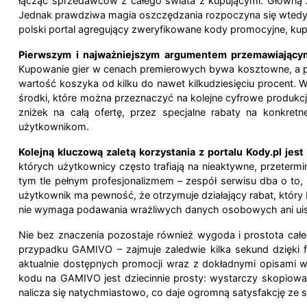
łącząc sprzedawców z całego świata z kupującymi. Główną za
Jednak prawdziwa magia oszczędzania rozpoczyna się wtedy,
polski portal agregujący zweryfikowane kody promocyjne, ku
Pierwszym i najważniejszym argumentem przemawiającym
Kupowanie gier w cenach premierowych bywa kosztowne, a pa
wartość koszyka od kilku do nawet kilkudziesięciu procent. W
środki, które można przeznaczyć na kolejne cyfrowe produkcj
zniżek na całą ofertę, przez specjalne rabaty na konkr
użytkownikom.
Kolejną kluczową zaletą korzystania z portalu Kody.pl jes
których użytkownicy często trafiają na nieaktywne, przetermin
tym tle pełnym profesjonalizmem – zespół serwisu dba o to, 
użytkownik ma pewność, że otrzymuje działający rabat, któr
nie wymaga podawania wrażliwych danych osobowych ani uiszc
Nie bez znaczenia pozostaje również wygoda i prostota całe
przypadku GAMIVO – zajmuje zaledwie kilka sekund dzięki f
aktualnie dostępnych promocji wraz z dokładnymi opisami w
kodu na GAMIVO jest dziecinnie prosty: wystarczy skopiować 
nalicza się natychmiastowo, co daje ogromną satysfakcję ze 