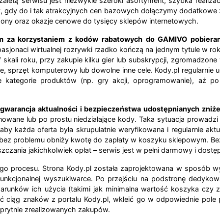
letą serwisu jest niezwykle szeroki asortyment, szybka realiz
 gdy do i tak atrakcyjnych cen bazowych dołączymy dodatkowe z
pony oraz okazje cenowe do tysięcy sklepów internetowych.
 za korzystaniem z kodów rabatowych do GAMIVO pobierany
sjonaci wirtualnej rozrywki rzadko kończą na jednym tytule w r
 skali roku, przy zakupie kilku gier lub subskrypcji, zgromadzo
e, sprzęt komputerowy lub dowolne inne cele. Kody.pl regularni
etne kategorie produktów (np. gry akcji, oprogramowanie), a
t gwarancja aktualności i bezpieczeństwa udostępnianych zniż
owane lub po prostu niedziałające kody. Taka sytuacja prowadzi d
aby każda oferta była skrupulatnie weryfikowana i regularnie ak
y bez problemu obniży kwotę do zapłaty w koszyku sklepowym. Bez
zania jakichkolwiek opłat – serwis jest w pełni darmowy i dostę
go procesu. Strona Kody.pl została zaprojektowana w sposób wyso
unkcjonalnej wyszukiwarce. Po przejściu na podstronę dedykowan
arunków ich użycia (takimi jak minimalna wartość koszyka czy
ciąg znaków z portalu Kody.pl, wkleić go w odpowiednie pole po
sprytnie zrealizowanych zakupów.