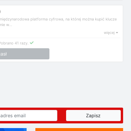
O
międzynarodowa platforma cyfrowa, na której można kupić klucze
ie w...
więcej
Pobrano 41 razy.
asł