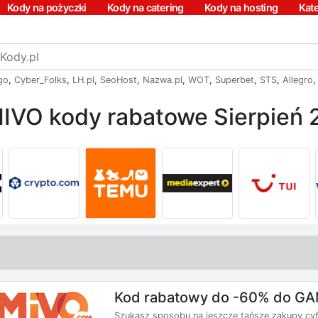
Kody na pożyczki
Kody na catering
Kody na hosting
Kat
go
,
Cyber_Folks
,
LH.pl
,
SeoHost
,
Nazwa.pl
,
WOT
,
Superbet
,
STS
,
Allegro
IVO kody rabatowe Sierpień 
Kod rabatowy do -60% do G
Szukasz sposobu na jeszcze tańsze zakupy cyfr