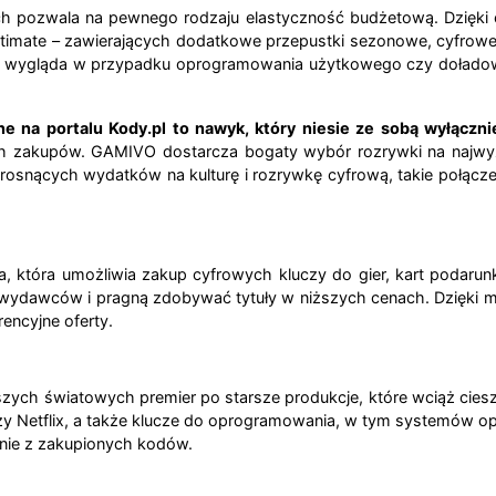
h pozwala na pewnego rodzaju elastyczność budżetową. Dzięki
Ultimate – zawierających dodatkowe przepustki sezonowe, cyfrowe
ja wygląda w przypadku oprogramowania użytkowego czy doładow
na portalu Kody.pl to nawyk, który niesie ze sobą wyłączni
 zakupów. GAMIVO dostarcza bogaty wybór rozrywki na najwyższ
osnących wydatków na kulturę i rozrywkę cyfrową, takie połącze
a, która umożliwia zakup cyfrowych kluczy do gier, kart podaru
ów wydawców i pragną zdobywać tytuły w niższych cenach. Dzięki
encyjne oferty.
szych światowych premier po starsze produkcje, które wciąż cie
czy Netflix, a także klucze do oprogramowania, w tym systemów 
anie z zakupionych kodów.