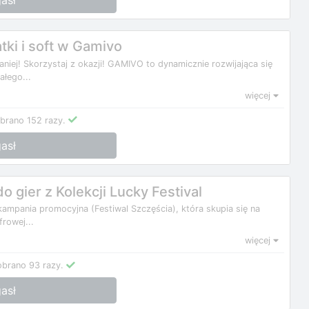
asł
ki i soft w Gamivo
niej! Skorzystaj z okazji! GAMIVO to dynamicznie rozwijająca się
ałego...
więcej
brano 152 razy.
asł
 gier z Kolekcji Lucky Festival
kampania promocyjna (Festiwal Szczęścia), która skupia się na
rowej...
więcej
obrano 93 razy.
asł