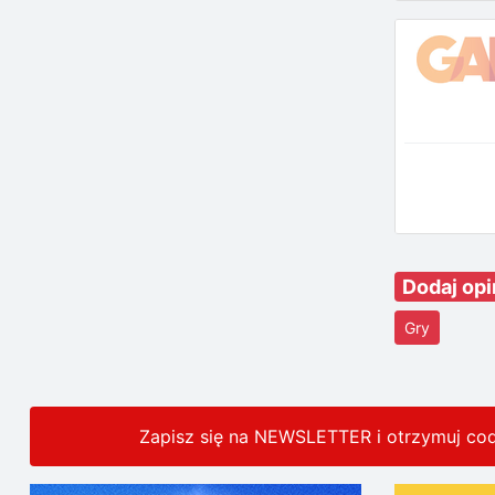
Dodaj op
Gry
Zapisz się na NEWSLETTER i otrzymuj co