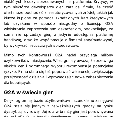
niektórych kluczy sprzedawanych na platformie. Krytycy, w
tym niektórzy deweloperzy gier, zarzucali firmie, że część
ofert może pochodzić z nieautoryzowanych źródeł, takich jak
klucze kupione za pomocą skradzionych kart kredytowych
lub uzyskane w sposób niezgodny z licencją. G2A
wielokrotnie zaprzeczała tym oskarżeniom, podkreślając, że
sama nie sprzedaje gier, a jedynie udostępnia platformę
handlową, oraz że współpracuje z firmami antyfraudowymi,
by wykrywać nieuczciwych sprzedawców.
Mimo tych kontrowersji G2A nadal przyciąga miliony
użytkowników miesięcznie. Wielu graczy uważa, że przewaga
niskich cen i ogromnego wyboru rekompensuje potencjalne
ryzyko. Firma stara się też poprawiać wizerunek, zwiększając
przejrzystość działania i wprowadzając nowe zabezpieczenia
dla kupujących.
G2A w świecie gier
Dzięki ogromnej bazie użytkowników i szerokiemu zasięgowi
G2A stała się jednym z najważniejszych graczy na rynku
dystrybucji cyfrowej. Jej rola w branży gier jest porównywana
do roli eBay’a w handlu detalicznym – stanowi miejsce, w