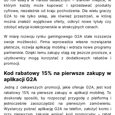
którym każdy może kupować i sprzedawać produkty
cyfrowe, niezależnie od kraju pochodzenia. Dla wielu graczy
G2A to nie tylko sklep, ale również przestrzeń, w której
można znaleźć wyjątkowe oferty, odkryć nowe tytuły czy
zdobyć edycje kolekcjonerskie w atrakcyjnych cenach.
W miarę rozwoju rynku gamingowego G2A stale rozszerza
swoje możliwości. Firma wprowadza własne rozwiązania
płatnicze, rozwija aplikację mobilną i wdraża nowe programy
partnerskie. Dzięki temu zakupy stają się jeszcze prostsze, a
użytkownicy mogą korzystać z dodatkowych rabatów i
promocji.
Kod rabatowy 15% na pierwsze zakupy w
aplikacji G2A
Jedną z ciekawszych promocji, jakie oferuje G2A, jest kod
rabatowy 15% na pierwsze zakupy w aplikacji mobilnej. To
doskonały sposób, by rozpocząć przygodę z platformą i
jednocześnie zaoszczędzić na pierwszym zamówieniu.
Wystarczy pobrać aplikację G2A na telefon, założyć konto i
przy pierwszym zakupie wpisać kod promocyjny – rabat