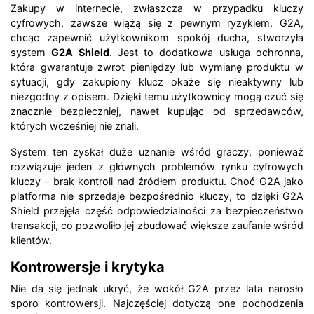
Zakupy w internecie, zwłaszcza w przypadku kluczy
cyfrowych, zawsze wiążą się z pewnym ryzykiem. G2A,
chcąc zapewnić użytkownikom spokój ducha, stworzyła
system
G2A Shield
. Jest to dodatkowa usługa ochronna,
która gwarantuje zwrot pieniędzy lub wymianę produktu w
sytuacji, gdy zakupiony klucz okaże się nieaktywny lub
niezgodny z opisem. Dzięki temu użytkownicy mogą czuć się
znacznie bezpieczniej, nawet kupując od sprzedawców,
których wcześniej nie znali.
System ten zyskał duże uznanie wśród graczy, ponieważ
rozwiązuje jeden z głównych problemów rynku cyfrowych
kluczy – brak kontroli nad źródłem produktu. Choć G2A jako
platforma nie sprzedaje bezpośrednio kluczy, to dzięki G2A
Shield przejęła część odpowiedzialności za bezpieczeństwo
transakcji, co pozwoliło jej zbudować większe zaufanie wśród
klientów.
Kontrowersje i krytyka
Nie da się jednak ukryć, że wokół G2A przez lata narosło
sporo kontrowersji. Najczęściej dotyczą one pochodzenia