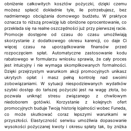
obniżenie całkowitych kosztów pożyczki, dzięki czemu
możesz spłacić dokładnie tyle, ile potrzebujesz, bez
nadmiernego obciążania domowego budżetu. W praktyce
oznacza to niższą prowizję lub obniżone oprocentowanie, co
przekłada się na realne oszczędności już przy pierwszej racie.
Promocje dostępne od czasu do czasu umożliwiają
skorzystanie z dodatkowego okresu karencji, co daje Ci
więcej czasu na uporządkowanie finansów przed
rozpoczęciem spłat. Automatyczne zastosowanie kodu
rabatowego w formularzu wniosku sprawia, że cały proces
jest intuicyjny i nie wymaga skomplikowanych formalności.
Dzięki przejrzystym warunkom akcji promocyjnych unikasz
ukrytych opłat i masz pełną kontrolę nad swoimi
zobowiązaniami. W sytuacji niespodziewanych wydatków
szybki dostęp do tańszej pożyczki jest na wagę złota, bo
pozwala uniknąć stresu związanego z chwilowym
niedoborem gotówki. Korzystanie z kolejnych ofert
promocyjnych buduje Twoją historię lojalności wobec Funeda,
co może skutkować coraz lepszymi warunkami w
przyszłości. Elastyczność serwisu umożliwia dopasowanie
wysokości pożyczanej kwoty i okresu spłaty tak, by zniżka