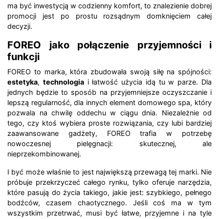
ma być inwestycją w codzienny komfort, to znalezienie dobrej
promocji jest po prostu rozsądnym domknięciem całej
decyzji.
FOREO jako połączenie przyjemności i
funkcji
FOREO to marka, która zbudowała swoją siłę na spójności:
estetyka
,
technologia
i łatwość użycia idą tu w parze. Dla
jednych będzie to sposób na przyjemniejsze oczyszczanie i
lepszą regularność, dla innych element domowego spa, który
pozwala na chwilę oddechu w ciągu dnia. Niezależnie od
tego, czy ktoś wybiera proste rozwiązania, czy lubi bardziej
zaawansowane gadżety, FOREO trafia w potrzebę
nowoczesnej pielęgnacji: skutecznej, ale
nieprzekombinowanej.
I być może właśnie to jest największą przewagą tej marki. Nie
próbuje przekrzyczeć całego rynku, tylko oferuje narzędzia,
które pasują do życia takiego, jakie jest: szybkiego, pełnego
bodźców, czasem chaotycznego. Jeśli coś ma w tym
wszystkim przetrwać, musi być łatwe, przyjemne i na tyle