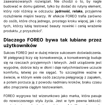
zaawansowanych rozwiązań. Nie chodzi o to, by nagle
budować w domu gabinet, tylko by dodać do rutyny element,
który robi różnicę w odczuciu:
jędrność
,
relaks
, przyjemne
rozluźnienie mięśni twarzy. W efekcie FOREO trafia zarówno
do osób, które chcą jednego, prostego kroku więcej, jak i do
tych, którzy lubią testować beauty nowinki i cenią wrażenie
produktu „z przyszłości”.
Dlaczego FOREO bywa tak lubiane przez
użytkowników
Sukces FOREO jest w dużej mierze sukcesem doświadczenia.
W pielęgnacji liczy się konsekwencja, a konsekwencję buduje
się na rzeczach przyjemnych i łatwych. Jeśli urządzenie jest
wygodne, dobrze leży w dłoni i daje natychmiastowe uczucie
komfortu, łatwiej po nie sięgać. To szczególnie ważne w
świecie, w którym wiele osób zaczyna pielęgnację z zapałem,
a potem porzuca ją z powodu nadmiaru kroków, braku czasu
albo zmęczenia ciągłym testowaniem.
FOREO wygrywa też wizerunkowo jako marka, która pasuje
do nowoczesnego stylu życia. Jest w tym pewna lekkość: