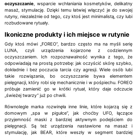
oczyszczanie
, wsparcie wchłaniania kosmetyków, delikatny
masaż, stymulację. Dzięki temu łatwiej włączyć je do swojej
rutyny, niezależnie od tego, czy ktoś jest minimalistą, czy lubi
rozbudowane rytuały.
Ikoniczne produkty i ich miejsce w rutynie
Gdy ktoś mówi „FOREO”, bardzo często ma na myśli serię
LUNA, czyli urządzenia kojarzone z codziennym
oczyszczaniem. Ich rozpoznawalność wynika z tego, że
odpowiadają na prostą potrzebę: jak oczyścić skórę szybko,
dokładnie i bez poczucia tarcia czy agresji. Wiele osób lubi
takie rozwiązania, bo oczyszczanie bywa elementem
pielęgnacji, który robi się mechanicznie i w pośpiechu. FOREO
próbuje zamienić go w krótki rytuał, który daje odczucie
„świeżej twarzy” już po chwili.
Równolegle marka rozwinęła inne linie, które kojarzą się z
domowym „spa w pigułce”, jak choćby UFO, łączące
przyjemność maski z bardziej aktywnym podejściem do
pielęgnacji. Są też urządzenia nastawione na masaż i
stymulację, jak BEAR, które weszły w segment bardziej