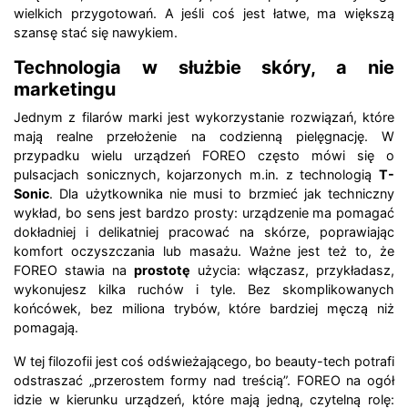
wielkich przygotowań. A jeśli coś jest łatwe, ma większą
szansę stać się nawykiem.
Technologia w służbie skóry, a nie
marketingu
Jednym z filarów marki jest wykorzystanie rozwiązań, które
mają realne przełożenie na codzienną pielęgnację. W
przypadku wielu urządzeń FOREO często mówi się o
pulsacjach sonicznych, kojarzonych m.in. z technologią
T-
Sonic
. Dla użytkownika nie musi to brzmieć jak techniczny
wykład, bo sens jest bardzo prosty: urządzenie ma pomagać
dokładniej i delikatniej pracować na skórze, poprawiając
komfort oczyszczania lub masażu. Ważne jest też to, że
FOREO stawia na
prostotę
użycia: włączasz, przykładasz,
wykonujesz kilka ruchów i tyle. Bez skomplikowanych
końcówek, bez miliona trybów, które bardziej męczą niż
pomagają.
W tej filozofii jest coś odświeżającego, bo beauty-tech potrafi
odstraszać „przerostem formy nad treścią”. FOREO na ogół
idzie w kierunku urządzeń, które mają jedną, czytelną rolę: