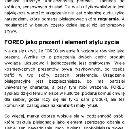
zamiast straszyć „koniecznością perfekcji”, zachęca do
krótkich, sensownych działań. Dla wielu użytkowników to jest
największa wartość: urządzenie nie jest obietnicą cudu, tylko
narzędziem, które pomaga pielęgnować skórę
regularnie
. A
regularność w beauty często działa lepiej niż jednorazowe
zrywy.
FOREO jako prezent i element stylu życia
Nie da się ukryć, że FOREO świetnie funkcjonuje również jako
prezent. Wynika to z połączenia dwóch cech: produkt
wygląda luksusowo i jednocześnie jest praktyczny. Wiele
kosmetycznych prezentów bywa ryzykownych, bo trzeba
trafić w typ skóry, zapach, preferencje. Urządzenie
pielęgnacyjne jest bezpieczniejsze, bo ma bardziej
uniwersalny charakter, a przy tym robi wrażenie. FOREO
zyskało dzięki temu miejsce w kulturze „podaruj komuś chwilę
dla siebie”, gdzie liczy się nie tylko sam produkt, ale też
komunikat: zasługujesz na
komfort
i mały rytuał.
Co więcej, marka dobrze wpisuje się w codzienność osób,
które traktują pielęgnację jako element szerszego dbania o
siebie: sen, nawadnianie, ruch, higiena, spokojniejsza głowa.