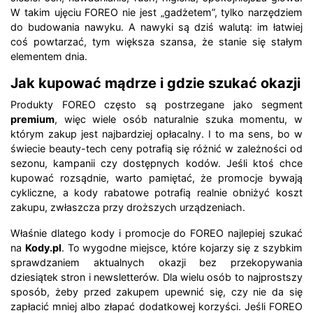
W takim ujęciu FOREO nie jest „gadżetem”, tylko narzędziem
do budowania nawyku. A nawyki są dziś walutą: im łatwiej
coś powtarzać, tym większa szansa, że stanie się stałym
elementem dnia.
Jak kupować mądrze i gdzie szukać okazji
Produkty FOREO często są postrzegane jako segment
premium
, więc wiele osób naturalnie szuka momentu, w
którym zakup jest najbardziej opłacalny. I to ma sens, bo w
świecie beauty-tech ceny potrafią się różnić w zależności od
sezonu, kampanii czy dostępnych kodów. Jeśli ktoś chce
kupować rozsądnie, warto pamiętać, że promocje bywają
cykliczne, a kody rabatowe potrafią realnie obniżyć koszt
zakupu, zwłaszcza przy droższych urządzeniach.
Właśnie dlatego kody i promocje do FOREO najlepiej szukać
na
Kody.pl
. To wygodne miejsce, które kojarzy się z szybkim
sprawdzaniem aktualnych okazji bez przekopywania
dziesiątek stron i newsletterów. Dla wielu osób to najprostszy
sposób, żeby przed zakupem upewnić się, czy nie da się
zapłacić mniej albo złapać dodatkowej korzyści. Jeśli FOREO