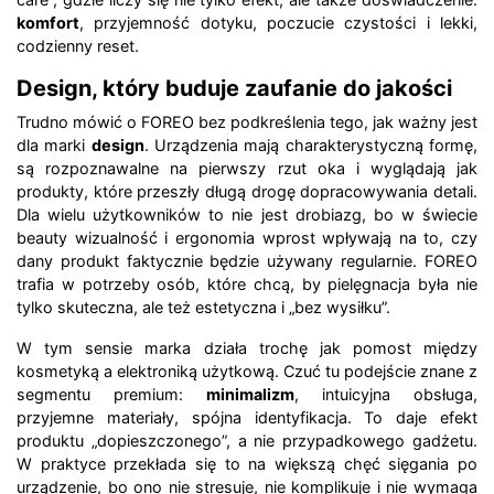
komfort
, przyjemność dotyku, poczucie czystości i lekki,
codzienny reset.
Design, który buduje zaufanie do jakości
Trudno mówić o FOREO bez podkreślenia tego, jak ważny jest
dla marki
design
. Urządzenia mają charakterystyczną formę,
są rozpoznawalne na pierwszy rzut oka i wyglądają jak
produkty, które przeszły długą drogę dopracowywania detali.
Dla wielu użytkowników to nie jest drobiazg, bo w świecie
beauty wizualność i ergonomia wprost wpływają na to, czy
dany produkt faktycznie będzie używany regularnie. FOREO
trafia w potrzeby osób, które chcą, by pielęgnacja była nie
tylko skuteczna, ale też estetyczna i „bez wysiłku”.
W tym sensie marka działa trochę jak pomost między
kosmetyką a elektroniką użytkową. Czuć tu podejście znane z
segmentu premium:
minimalizm
, intuicyjna obsługa,
przyjemne materiały, spójna identyfikacja. To daje efekt
produktu „dopieszczonego”, a nie przypadkowego gadżetu.
W praktyce przekłada się to na większą chęć sięgania po
urządzenie, bo ono nie stresuje, nie komplikuje i nie wymaga