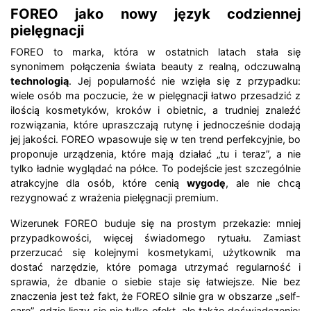
FOREO jako nowy język codziennej
pielęgnacji
FOREO to marka, która w ostatnich latach stała się
synonimem połączenia świata beauty z realną, odczuwalną
technologią
. Jej popularność nie wzięła się z przypadku:
wiele osób ma poczucie, że w pielęgnacji łatwo przesadzić z
ilością kosmetyków, kroków i obietnic, a trudniej znaleźć
rozwiązania, które upraszczają rutynę i jednocześnie dodają
jej jakości. FOREO wpasowuje się w ten trend perfekcyjnie, bo
proponuje urządzenia, które mają działać „tu i teraz”, a nie
tylko ładnie wyglądać na półce. To podejście jest szczególnie
atrakcyjne dla osób, które cenią
wygodę
, ale nie chcą
rezygnować z wrażenia pielęgnacji premium.
Wizerunek FOREO buduje się na prostym przekazie: mniej
przypadkowości, więcej świadomego rytuału. Zamiast
przerzucać się kolejnymi kosmetykami, użytkownik ma
dostać narzędzie, które pomaga utrzymać regularność i
sprawia, że dbanie o siebie staje się łatwiejsze. Nie bez
znaczenia jest też fakt, że FOREO silnie gra w obszarze „self-
care”, gdzie liczy się nie tylko efekt, ale także doświadczenie: