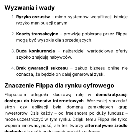
Wyzwania i wady
Ryzyko oszustw
– mimo systemów weryfikacji, istnieje
ryzyko manipulacji danymi.
Koszty transakcyjne
– prowizje pobierane przez Flippa
mogą być wysokie dla sprzedających.
Duża konkurencja
– najbardziej wartościowe oferty
szybko znajdują nabywców.
Brak gwarancji sukcesu
– zakup biznesu online nie
oznacza, że będzie on dalej generował zyski.
Znaczenie Flippa dla rynku cyfrowego
Flippa.com odegrała kluczową rolę w
demokratyzacji
dostępu do biznesów internetowych
. Wcześniej sprzedaż
stron czy aplikacji była domeną zamkniętych grup
inwestorów. Dziś każdy – od freelancera po duży fundusz –
może uczestniczyć w tym rynku. Dzięki temu Flippa nie tylko
wspiera innowacyjność, ale też tworzy
alternatywne źródło
dochodu
dla osób budujących projekty cyfrowe.