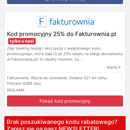
Kod promocyjny 25% do Fakturownia.pl
tylko u nas!
Złap świetną okazję i skorzystaj z wyjątkowego kodu
promocyjnego, który daje Ci aż 25% rabatu na zakup abonamentu
w Fakturownia.pl! To idealny moment, by...
więcej
Fakturownia.
Ważne do odwołania.
Dodano 521 dni temu.
Pobrano 8388 razy.
REKLAMA
Pokaż kod promocyjny
Brak poszukiwanego kodu rabatowego?
Zapisz się na nasz NEWSLETTER!