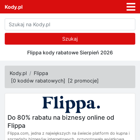
Kody.pl
Szukaj
Flippa kody rabatowe Sierpień 2026
Kody.pl
Flippa
[
0 kodów rabatowych
]
[
2 promocje
]
Do 80% rabatu na biznesy online od
Flippa
Flippa.com, jedna z największych na świecie platform do kupna i
sprzedaży biznesów internetowych, przygotowała wyjątkową