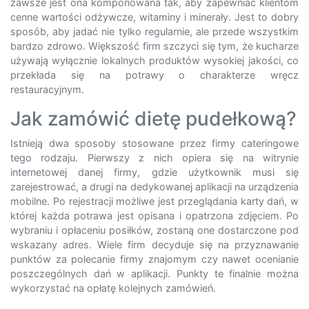
zawsze jest ona komponowana tak, aby zapewniać klientom
cenne wartości odżywcze, witaminy i minerały. Jest to dobry
sposób, aby jadać nie tylko regularnie, ale przede wszystkim
bardzo zdrowo. Większość firm szczyci się tym, że kucharze
używają wyłącznie lokalnych produktów wysokiej jakości, co
przekłada się na potrawy o charakterze wręcz
restauracyjnym.
Jak zamówić dietę pudełkową?
Istnieją dwa sposoby stosowane przez firmy cateringowe
tego rodzaju. Pierwszy z nich opiera się na witrynie
internetowej danej firmy, gdzie użytkownik musi się
zarejestrować, a drugi na dedykowanej aplikacji na urządzenia
mobilne. Po rejestracji możliwe jest przeglądania karty dań, w
której każda potrawa jest opisana i opatrzona zdjęciem. Po
wybraniu i opłaceniu posiłków, zostaną one dostarczone pod
wskazany adres. Wiele firm decyduje się na przyznawanie
punktów za polecanie firmy znajomym czy nawet ocenianie
poszczególnych dań w aplikacji. Punkty te finalnie można
wykorzystać na opłatę kolejnych zamówień.