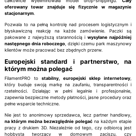
całkowicie wyeliminowała model drop-shippingu.
Cały
oferowany towar znajduje się fizycznie w magazynie
stacjonarnym
.
Pozwala to na pełną kontrolę nad procesem logistycznym i
błyskawiczną reakcję na każde zamówienie. Paczki są
pakowane z najwyższą starannością i
wysyłane najpóźniej
następnego dnia roboczego
, dzięki czemu park maszynowy
klientów może pracować bez zbędnych przerw.
Europejski standard i partnerstwo, na
którym można polegać
FilamentPRO to
stabilny, europejski sklep internetowy
,
który buduje swoją markę na zaufaniu, transparentności i
rzetelności. Działając w pełni legalnie i profesjonalnie,
zapewnia bezpieczne metody płatności, jasne procedury oraz
pełne wsparcie techniczne.
Nie jest to anonimowy sprzedawca, lecz partner handlowy,
na którym można bezwzględnie polegać
na każdym etapie
pracy z drukiem 3D. Niezależnie od tego, czy odbiorcą jest
hobbysta tworzący w domowym zaciszu, czy