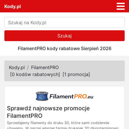
Kody.pl
Szukaj
FilamentPRO kody rabatowe Sierpień 2026
Kody.pl
FilamentPRO
[
0 kodów rabatowych
]
[
1 promocja
]
Sprawdź najnowsze promocje
FilamentPRO
Sprzedajemy filamenty do druku 3D, które sami codziennie
używamy. W naszej własnej farmie drukarek 3D długoterminowo