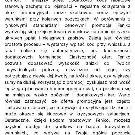
stanowią zachętę do lojalności – regularne korzystanie z
okazji promocyjnych może skutkować coraz lepszymi
warunkami przy kolejnych pożyczkach. W porównaniu z
rynkowymi standardami cenowymi promocje Feniko
wyróżniają się przejrzystością warunków, co eliminuje ryzyko
ukrytych opłat i niejasnych zapisów. Zaletą jest również
prostota procesu – wystarczy wpisać kod przy wniosku, a
rabat nalicza się automatycznie, bez konieczności
dodatkowych formalności. Elastyczność ofert Feniko
pozwala dopasować wysokość zniżki do Twoich
indywidualnych potrzeb, niezależnie od tego, czy
potrzebujesz niewielkiej kwoty na krótki okres, czy większej
sumy na dłużej. Korzystając z promocji, zyskujesz możliwość
lepszego planowania harmonogramu spłat, co przekłada się
na mniejsze ryzyko opóźnień i dodatkowych kar. Warto
również zaznaczyć, że oferta promocyjna jest często
limitowana czasowo, co motywuje do szybszego działania i
może okazać się kluczowe w kryzysowych sytuacjach.
Ostatecznie, dzięki kodom rabatowym Feniko, możesz
uzyskać dostęp do środków na bardzo korzystnych
warunkach, co wpływa na Twoje ogólne poczucie