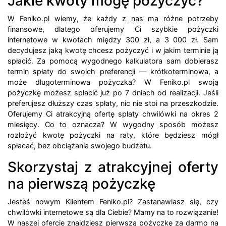
Jakie kwoty mogę pożyczyć?
W Feniko.pl wiemy, że każdy z nas ma różne potrzeby
finansowe, dlatego oferujemy Ci szybkie pożyczki
internetowe w kwotach między 300 zł, a 3 000 zł. Sam
decydujesz jaką kwotę chcesz pożyczyć i w jakim terminie ją
spłacić. Za pomocą wygodnego kalkulatora sam dobierasz
termin spłaty do swoich preferencji — krótkoterminowa, a
może długoterminowa pożyczka? W Feniko.pl swoją
pożyczkę możesz spłacić już po 7 dniach od realizacji. Jeśli
preferujesz dłuższy czas spłaty, nic nie stoi na przeszkodzie.
Oferujemy Ci atrakcyjną ofertę spłaty chwilówki na okres 2
miesięcy. Co to oznacza? W wygodny sposób możesz
rozłożyć kwotę pożyczki na raty, które będziesz mógł
spłacać, bez obciążania swojego budżetu.
Skorzystaj z atrakcyjnej oferty
na pierwszą pożyczkę
Jesteś nowym Klientem Feniko.pl? Zastanawiasz się, czy
chwilówki internetowe są dla Ciebie? Mamy na to rozwiązanie!
W naszej ofercie znajdziesz pierwszą pożyczkę za darmo na