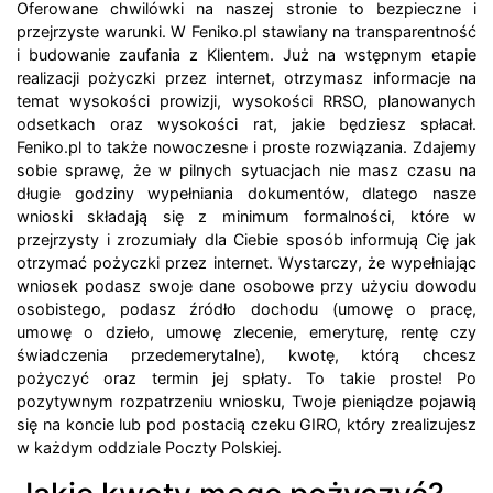
Oferowane chwilówki na naszej stronie to bezpieczne i
przejrzyste warunki. W Feniko.pl stawiany na transparentność
i budowanie zaufania z Klientem. Już na wstępnym etapie
realizacji pożyczki przez internet, otrzymasz informacje na
temat wysokości prowizji, wysokości RRSO, planowanych
odsetkach oraz wysokości rat, jakie będziesz spłacał.
Feniko.pl to także nowoczesne i proste rozwiązania. Zdajemy
sobie sprawę, że w pilnych sytuacjach nie masz czasu na
długie godziny wypełniania dokumentów, dlatego nasze
wnioski składają się z minimum formalności, które w
przejrzysty i zrozumiały dla Ciebie sposób informują Cię jak
otrzymać pożyczki przez internet. Wystarczy, że wypełniając
wniosek podasz swoje dane osobowe przy użyciu dowodu
osobistego, podasz źródło dochodu (umowę o pracę,
umowę o dzieło, umowę zlecenie, emeryturę, rentę czy
świadczenia przedemerytalne), kwotę, którą chcesz
pożyczyć oraz termin jej spłaty. To takie proste! Po
pozytywnym rozpatrzeniu wniosku, Twoje pieniądze pojawią
się na koncie lub pod postacią czeku GIRO, który zrealizujesz
w każdym oddziale Poczty Polskiej.