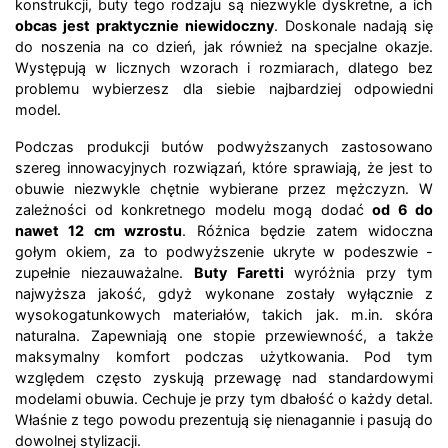
konstrukcji, buty tego rodzaju są niezwykle dyskretne, a ich
obcas jest praktycznie niewidoczny
. Doskonale nadają się
do noszenia na co dzień, jak również na specjalne okazje.
Występują w licznych wzorach i rozmiarach, dlatego bez
problemu wybierzesz dla siebie najbardziej odpowiedni
model.
Podczas produkcji butów podwyższanych zastosowano
szereg innowacyjnych rozwiązań, które sprawiają, że jest to
obuwie niezwykle chętnie wybierane przez mężczyzn. W
zależności od konkretnego modelu mogą dodać
od 6 do
nawet 12 cm wzrostu
. Różnica będzie zatem widoczna
gołym okiem, za to podwyższenie ukryte w podeszwie -
zupełnie niezauważalne.
Buty Faretti
wyróżnia przy tym
najwyższa jakość, gdyż wykonane zostały wyłącznie z
wysokogatunkowych materiałów, takich jak. m.in. skóra
naturalna. Zapewniają one stopie przewiewność, a także
maksymalny komfort podczas użytkowania. Pod tym
względem często zyskują przewagę nad standardowymi
modelami obuwia. Cechuje je przy tym dbałość o każdy detal.
Właśnie z tego powodu prezentują się nienagannie i pasują do
dowolnej stylizacji.