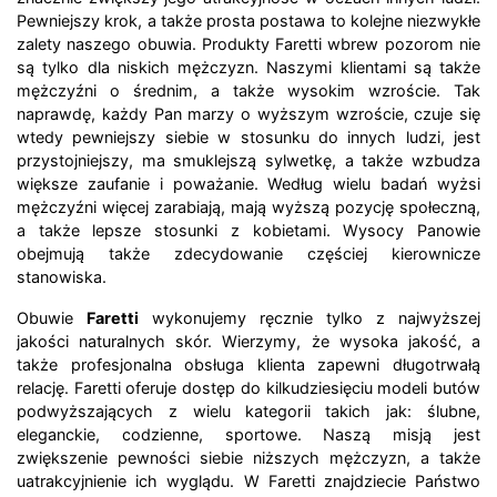
Pewniejszy krok, a także prosta postawa to kolejne niezwykłe
zalety naszego obuwia. Produkty Faretti wbrew pozorom nie
są tylko dla niskich mężczyzn. Naszymi klientami są także
mężczyźni o średnim, a także wysokim wzroście. Tak
naprawdę, każdy Pan marzy o wyższym wzroście, czuje się
wtedy pewniejszy siebie w stosunku do innych ludzi, jest
przystojniejszy, ma smuklejszą sylwetkę, a także wzbudza
większe zaufanie i poważanie. Według wielu badań wyżsi
mężczyźni więcej zarabiają, mają wyższą pozycję społeczną,
a także lepsze stosunki z kobietami. Wysocy Panowie
obejmują także zdecydowanie częściej kierownicze
stanowiska.
Obuwie
Faretti
wykonujemy ręcznie tylko z najwyższej
jakości naturalnych skór. Wierzymy, że wysoka jakość, a
także profesjonalna obsługa klienta zapewni długotrwałą
relację. Faretti oferuje dostęp do kilkudziesięciu modeli butów
podwyższających z wielu kategorii takich jak: ślubne,
eleganckie, codzienne, sportowe. Naszą misją jest
zwiększenie pewności siebie niższych mężczyzn, a także
uatrakcyjnienie ich wyglądu. W Faretti znajdziecie Państwo