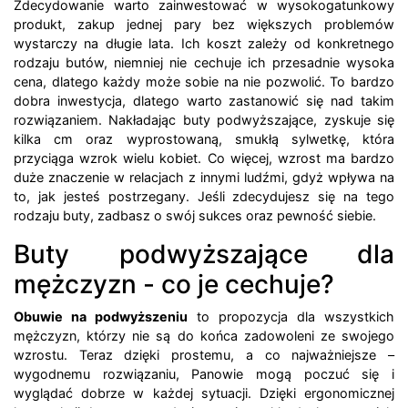
Zdecydowanie warto zainwestować w wysokogatunkowy
produkt, zakup jednej pary bez większych problemów
wystarczy na długie lata. Ich koszt zależy od konkretnego
rodzaju butów, niemniej nie cechuje ich przesadnie wysoka
cena, dlatego każdy może sobie na nie pozwolić. To bardzo
dobra inwestycja, dlatego warto zastanowić się nad takim
rozwiązaniem. Nakładając buty podwyższające, zyskuje się
kilka cm oraz wyprostowaną, smukłą sylwetkę, która
przyciąga wzrok wielu kobiet. Co więcej, wzrost ma bardzo
duże znaczenie w relacjach z innymi ludźmi, gdyż wpływa na
to, jak jesteś postrzegany. Jeśli zdecydujesz się na tego
rodzaju buty, zadbasz o swój sukces oraz pewność siebie.
Buty podwyższające dla
mężczyzn - co je cechuje?
Obuwie na podwyższeniu
to propozycja dla wszystkich
mężczyzn, którzy nie są do końca zadowoleni ze swojego
wzrostu. Teraz dzięki prostemu, a co najważniejsze –
wygodnemu rozwiązaniu, Panowie mogą poczuć się i
wyglądać dobrze w każdej sytuacji. Dzięki ergonomicznej