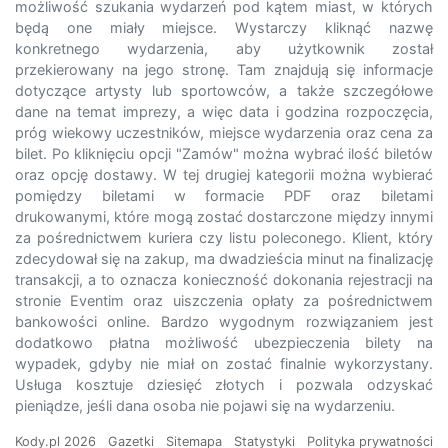
możliwość szukania wydarzeń pod kątem miast, w których
będą one miały miejsce. Wystarczy kliknąć nazwę
konkretnego wydarzenia, aby użytkownik został
przekierowany na jego stronę. Tam znajdują się informacje
dotyczące artysty lub sportowców, a także szczegółowe
dane na temat imprezy, a więc data i godzina rozpoczęcia,
próg wiekowy uczestników, miejsce wydarzenia oraz cena za
bilet. Po kliknięciu opcji "Zamów" można wybrać ilość biletów
oraz opcję dostawy. W tej drugiej kategorii można wybierać
pomiędzy biletami w formacie PDF oraz biletami
drukowanymi, które mogą zostać dostarczone między innymi
za pośrednictwem kuriera czy listu poleconego. Klient, który
zdecydował się na zakup, ma dwadzieścia minut na finalizację
transakcji, a to oznacza konieczność dokonania rejestracji na
stronie Eventim oraz uiszczenia opłaty za pośrednictwem
bankowości online. Bardzo wygodnym rozwiązaniem jest
dodatkowo płatna możliwość ubezpieczenia bilety na
wypadek, gdyby nie miał on zostać finalnie wykorzystany.
Usługa kosztuje dziesięć złotych i pozwala odzyskać
pieniądze, jeśli dana osoba nie pojawi się na wydarzeniu.
Kody.pl 2026
Gazetki
Sitemapa
Statystyki
Polityka prywatności