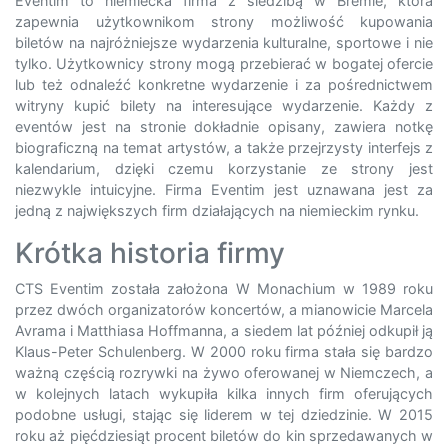
Eventim to niemiecka firma z siedzibą w Bremie, która
zapewnia użytkownikom strony możliwość kupowania
biletów na najróżniejsze wydarzenia kulturalne, sportowe i nie
tylko. Użytkownicy strony mogą przebierać w bogatej ofercie
lub też odnaleźć konkretne wydarzenie i za pośrednictwem
witryny kupić bilety na interesujące wydarzenie. Każdy z
eventów jest na stronie dokładnie opisany, zawiera notkę
biograficzną na temat artystów, a także przejrzysty interfejs z
kalendarium, dzięki czemu korzystanie ze strony jest
niezwykle intuicyjne. Firma Eventim jest uznawana jest za
jedną z największych firm działających na niemieckim rynku.
Krótka historia firmy
CTS Eventim została założona W Monachium w 1989 roku
przez dwóch organizatorów koncertów, a mianowicie Marcela
Avrama i Matthiasa Hoffmanna, a siedem lat później odkupił ją
Klaus-Peter Schulenberg. W 2000 roku firma stała się bardzo
ważną częścią rozrywki na żywo oferowanej w Niemczech, a
w kolejnych latach wykupiła kilka innych firm oferujących
podobne usługi, stając się liderem w tej dziedzinie. W 2015
roku aż pięćdziesiąt procent biletów do kin sprzedawanych w