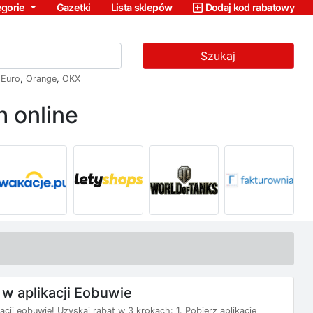
egorie
Gazetki
Lista sklepów
Dodaj kod rabatowy
Szukaj
,
Euro
,
Orange
,
OKX
 online
 w aplikacji Eobuwie
acji eobuwie! Uzyskaj rabat w 3 krokach: 1. Pobierz aplikacje