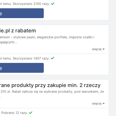
i temu.
Skorzystano 2100 razy.
ę
e.pl z rabatem
ium – stylowe paski, eleganckie portfele, mięsiste szaliki i
ęgającymi...
więcej
i temu.
Skorzystano 1407 razy.
ę
ne produkty przy zakupie min. 2 rzeczy
10 zł. Rabat nalicza się na wybrane produkty, pod warunkiem, że
.
więcej
.
Pobrano 12 razy.