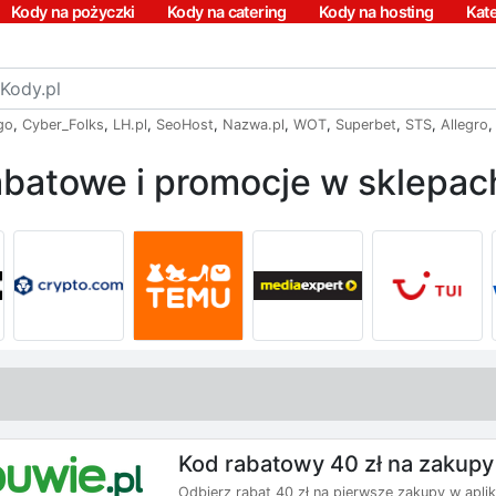
Kody na pożyczki
Kody na catering
Kody na hosting
Kat
go
,
Cyber_Folks
,
LH.pl
,
SeoHost
,
Nazwa.pl
,
WOT
,
Superbet
,
STS
,
Allegro
batowe i promocje w sklepach
Kod rabatowy 40 zł na zakupy
Odbierz rabat 40 zł na pierwsze zakupy w aplik