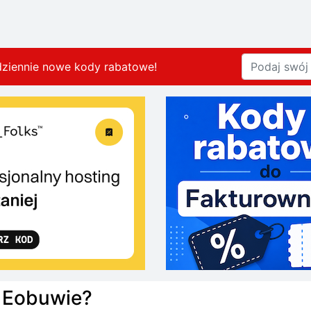
dziennie nowe kody rabatowe
!
 Eobuwie?