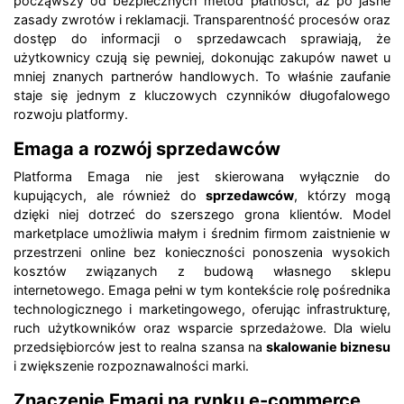
począwszy od bezpiecznych metod płatności, aż po jasne
zasady zwrotów i reklamacji. Transparentność procesów oraz
dostęp do informacji o sprzedawcach sprawiają, że
użytkownicy czują się pewniej, dokonując zakupów nawet u
mniej znanych partnerów handlowych. To właśnie zaufanie
staje się jednym z kluczowych czynników długofalowego
rozwoju platformy.
Emaga a rozwój sprzedawców
Platforma Emaga nie jest skierowana wyłącznie do
kupujących, ale również do
sprzedawców
, którzy mogą
dzięki niej dotrzeć do szerszego grona klientów. Model
marketplace umożliwia małym i średnim firmom zaistnienie w
przestrzeni online bez konieczności ponoszenia wysokich
kosztów związanych z budową własnego sklepu
internetowego. Emaga pełni w tym kontekście rolę pośrednika
technologicznego i marketingowego, oferując infrastrukturę,
ruch użytkowników oraz wsparcie sprzedażowe. Dla wielu
przedsiębiorców jest to realna szansa na
skalowanie biznesu
i zwiększenie rozpoznawalności marki.
Znaczenie Emagi na rynku e-commerce