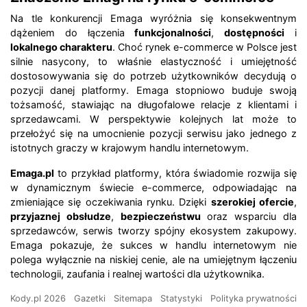
Na tle konkurencji Emaga wyróżnia się konsekwentnym
dążeniem do łączenia
funkcjonalności
,
dostępności
i
lokalnego charakteru
. Choć rynek e-commerce w Polsce jest
silnie nasycony, to właśnie elastyczność i umiejętność
dostosowywania się do potrzeb użytkowników decydują o
pozycji danej platformy. Emaga stopniowo buduje swoją
tożsamość, stawiając na długofalowe relacje z klientami i
sprzedawcami. W perspektywie kolejnych lat może to
przełożyć się na umocnienie pozycji serwisu jako jednego z
istotnych graczy w krajowym handlu internetowym.
Emaga.pl
to przykład platformy, która świadomie rozwija się
w dynamicznym świecie e-commerce, odpowiadając na
zmieniające się oczekiwania rynku. Dzięki
szerokiej ofercie
,
przyjaznej obsłudze
,
bezpieczeństwu
oraz wsparciu dla
sprzedawców, serwis tworzy spójny ekosystem zakupowy.
Emaga pokazuje, że sukces w handlu internetowym nie
polega wyłącznie na niskiej cenie, ale na umiejętnym łączeniu
technologii, zaufania i realnej wartości dla użytkownika.
Kody.pl 2026
Gazetki
Sitemapa
Statystyki
Polityka prywatności