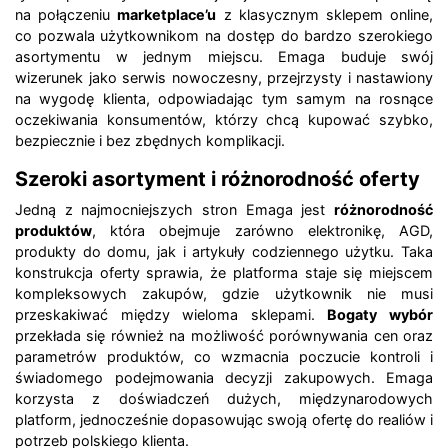
na połączeniu
marketplace’u
z klasycznym sklepem online,
co pozwala użytkownikom na dostęp do bardzo szerokiego
asortymentu w jednym miejscu. Emaga buduje swój
wizerunek jako serwis nowoczesny, przejrzysty i nastawiony
na wygodę klienta, odpowiadając tym samym na rosnące
oczekiwania konsumentów, którzy chcą kupować szybko,
bezpiecznie i bez zbędnych komplikacji.
Szeroki asortyment i różnorodność oferty
Jedną z najmocniejszych stron Emaga jest
różnorodność
produktów
, która obejmuje zarówno elektronikę, AGD,
produkty do domu, jak i artykuły codziennego użytku. Taka
konstrukcja oferty sprawia, że platforma staje się miejscem
kompleksowych zakupów, gdzie użytkownik nie musi
przeskakiwać między wieloma sklepami.
Bogaty wybór
przekłada się również na możliwość porównywania cen oraz
parametrów produktów, co wzmacnia poczucie kontroli i
świadomego podejmowania decyzji zakupowych. Emaga
korzysta z doświadczeń dużych, międzynarodowych
platform, jednocześnie dopasowując swoją ofertę do realiów i
potrzeb polskiego klienta.