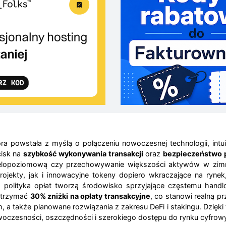
tóra powstała z myślą o połączeniu nowoczesnej technologii, int
cisk na
szybkość wykonywania transakcji
oraz
bezpieczeństwo
elopoziomową czy przechowywanie większości aktywów w zimny
rojekty, jak i innowacyjne tokeny dopiero wkraczające na ryn
a polityka opłat tworzą środowisko sprzyjające częstemu handl
otrzymać
30% zniżki na opłaty transakcyjne
, co stanowi realną p
m, a także planowane rozwiązania z zakresu DeFi i stakingu. Dzięk
woczesności, oszczędności i szerokiego dostępu do rynku cyfro