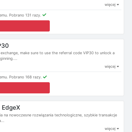
więcej
emu.
Pobrano 131 razy.
P30
X exchange, make sure to use the referral code VIP30 to unlock a
inning....
więcej
emu.
Pobrano 168 razy.
e EdgeX
ia na nowoczesne rozwiązania technologiczne, szybkie transakcje
...
więcej