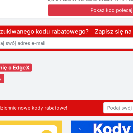
Pokaż kod polecaj
szukiwanego kodu rabatowego? Zapisz się n
nię o EdgeX
y
dziennie nowe kody rabatowe
!