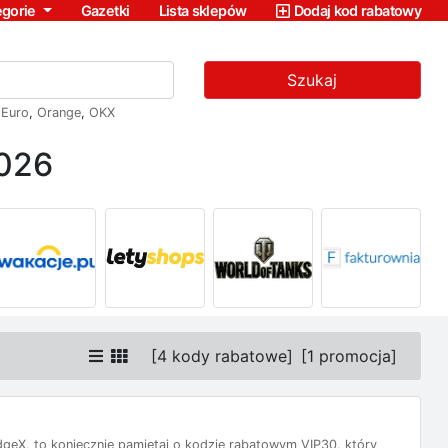
egorie
Gazetki
Lista sklepów
Dodaj kod rabatowy
Szukaj
,
Euro
,
Orange
,
OKX
2026
[
4 kody rabatowe
]
[
1 promocja
]
EdgeX, to koniecznie pamiętaj o kodzie rabatowym VIP30, który