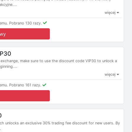
kcyjne....
więcej
emu.
Pobrano 130 razy.
owy
IP30
eX exchange, make sure to use the discount code VIP30 to unlock a
inning....
więcej
emu.
Pobrano 161 razy.
0
ich unlocks an exclusive 30% trading fee discount for new users. By
.