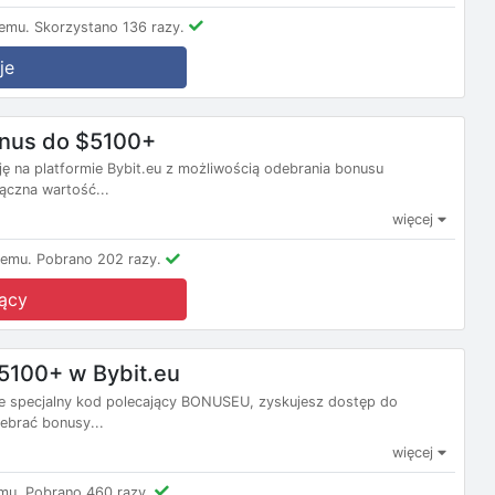
emu.
Skorzystano 136 razy.
je
onus do $5100+
ę na platformie Bybit.eu z możliwością odebrania bonusu
ączna wartość...
więcej
temu.
Pobrano 202 razy.
ący
5100+ w Bybit.eu
mie specjalny kod polecający BONUSEU, zyskujesz dostęp do
debrać bonusy...
więcej
mu.
Pobrano 460 razy.