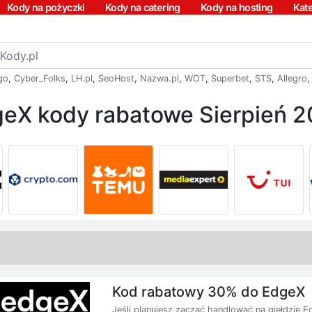
Kody na pożyczki
Kody na catering
Kody na hosting
Kat
go
,
Cyber_Folks
,
LH.pl
,
SeoHost
,
Nazwa.pl
,
WOT
,
Superbet
,
STS
,
Allegro
eX kody rabatowe Sierpień 
Kod rabatowy 30% do EdgeX
Jeśli planujesz zacząć handlować na giełdzie 