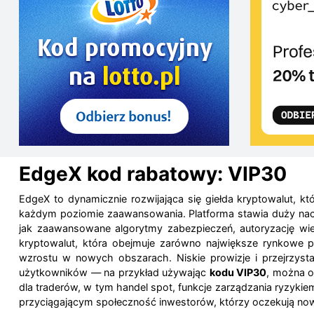
EdgeX kod rabatowy: VIP30
EdgeX to dynamicznie rozwijająca się giełda kryptowalut, k
każdym poziomie zaawansowania. Platforma stawia duży na
jak zaawansowane algorytmy zabezpieczeń, autoryzację wi
kryptowalut, która obejmuje zarówno największe rynkowe p
wzrostu w nowych obszarach. Niskie prowizje i przejrzyst
użytkowników — na przykład używając
kodu VIP30
, można 
dla traderów, w tym handel spot, funkcje zarządzania ryzykie
przyciągającym społeczność inwestorów, którzy oczekują no