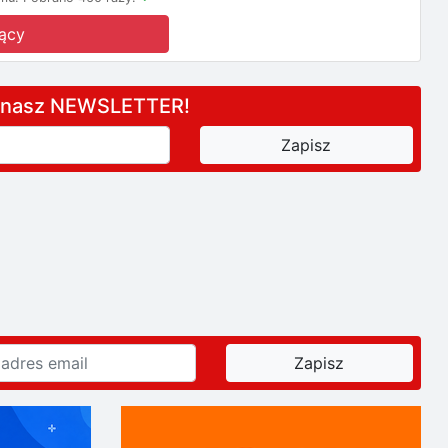
ący
a nasz NEWSLETTER!