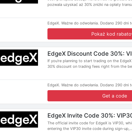
pozwala uzyskać aż 30% zniżki na opłaty transa
EdgeX.
Ważne do odwołania.
Dodano 290 dni t
Pokaż kod rabat
EdgeX Discount Code 30%: V
If you’re planning to start trading on the Edg
30% discount on trading fees right from the beg
EdgeX.
Ważne do odwołania.
Dodano 290 dni t
Get a code
EdgeX Invite Code 30%: VIP3
The official invite code for EdgeX is VIP30, wh
entering the VIP30 invite code during sign-up,..