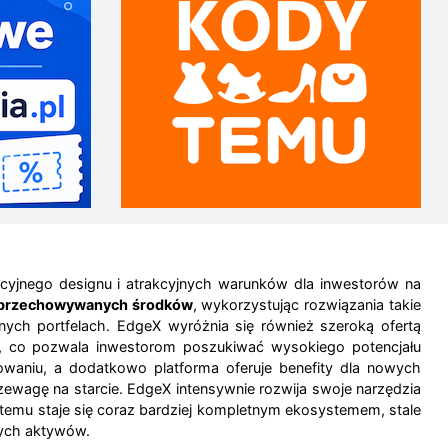
uicyjnego designu i atrakcyjnych warunków dla inwestorów na
 przechowywanych środków
, wykorzystując rozwiązania takie
ch portfelach. EdgeX wyróżnia się również szeroką ofertą
ek, co pozwala inwestorom poszukiwać wysokiego potencjału
owaniu, a dodatkowo platforma oferuje benefity dla nowych
rzewagę na starcie. EdgeX intensywnie rozwija swoje narzędzia
i temu staje się coraz bardziej kompletnym ekosystemem, stale
wych aktywów.