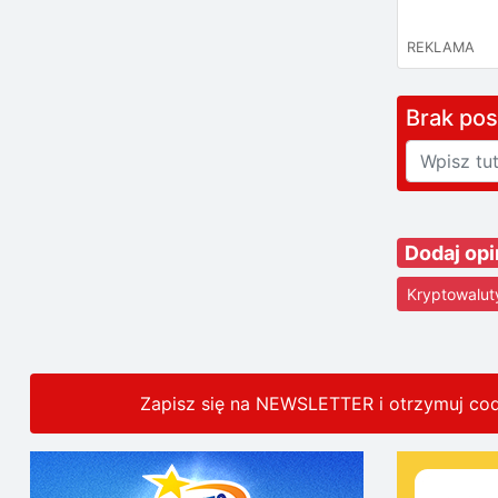
REKLAMA
Brak po
Dodaj opi
Kryptowalut
Zapisz się na NEWSLETTER i otrzymuj co