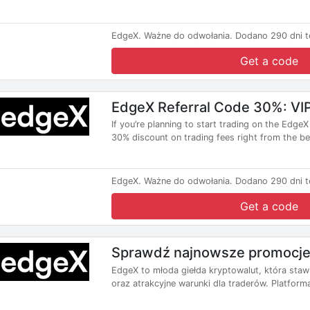
EdgeX.
Ważne do odwołania.
Dodano 290 dni t
Get a code
EdgeX Referral Code 30%: VI
If you’re planning to start trading on the Edge
30% discount on trading fees right from the beg
EdgeX.
Ważne do odwołania.
Dodano 290 dni t
Get a code
Sprawdź najnowsze promocj
EdgeX to młoda giełda kryptowalut, która staw
oraz atrakcyjne warunki dla traderów. Platforma