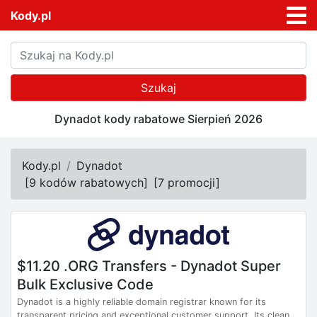
Kody.pl
Szukaj
Dynadot kody rabatowe Sierpień 2026
Kody.pl
Dynadot
[
9 kodów rabatowych
]
[
7 promocji
]
$11.20 .ORG Transfers - Dynadot Super
Bulk Exclusive Code
Dynadot is a highly reliable domain registrar known for its
transparent pricing and exceptional customer support. Its clean,