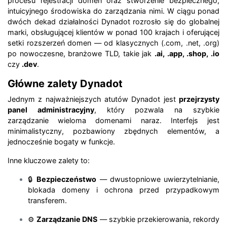
procesu rejestracji domen oraz stworzenie bezpiecznego,
intuicyjnego środowiska do zarządzania nimi. W ciągu ponad
dwóch dekad działalności Dynadot rozrosło się do globalnej
marki, obsługującej klientów w ponad 100 krajach i oferującej
setki rozszerzeń domen — od klasycznych (.com, .net, .org)
po nowoczesne, branżowe TLD, takie jak
.ai, .app, .shop, .io
czy
.dev
.
Główne zalety Dynadot
Jednym z najważniejszych atutów Dynadot jest
przejrzysty
panel administracyjny
, który pozwala na szybkie
zarządzanie wieloma domenami naraz. Interfejs jest
minimalistyczny, pozbawiony zbędnych elementów, a
jednocześnie bogaty w funkcje.
Inne kluczowe zalety to:
🔒
Bezpieczeństwo
— dwustopniowe uwierzytelnianie,
blokada domeny i ochrona przed przypadkowym
transferem.
⚙️
Zarządzanie DNS
— szybkie przekierowania, rekordy