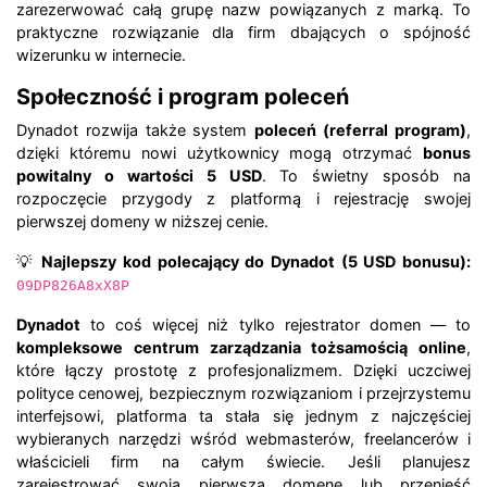
zarezerwować całą grupę nazw powiązanych z marką. To
praktyczne rozwiązanie dla firm dbających o spójność
wizerunku w internecie.
Społeczność i program poleceń
Dynadot rozwija także system
poleceń (referral program)
,
dzięki któremu nowi użytkownicy mogą otrzymać
bonus
powitalny o wartości 5 USD
. To świetny sposób na
rozpoczęcie przygody z platformą i rejestrację swojej
pierwszej domeny w niższej cenie.
💡
Najlepszy kod polecający do Dynadot (5 USD bonusu):
09DP826A8xX8P
Dynadot
to coś więcej niż tylko rejestrator domen — to
kompleksowe centrum zarządzania tożsamością online
,
które łączy prostotę z profesjonalizmem. Dzięki uczciwej
polityce cenowej, bezpiecznym rozwiązaniom i przejrzystemu
interfejsowi, platforma ta stała się jednym z najczęściej
wybieranych narzędzi wśród webmasterów, freelancerów i
właścicieli firm na całym świecie. Jeśli planujesz
zarejestrować swoją pierwszą domenę lub przenieść