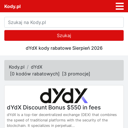
Kody.pl
Szukaj
dYdX kody rabatowe Sierpień 2026
Kody.pl
dYdX
[
0 kodów rabatowych
]
[
3 promocje
]
dYdX Discount Bonus $550 in fees
dYdX is a top-tier decentralized exchange (DEX) that combines
the speed of traditional platforms with the security of the
blockchain. It specializes in perpetual...