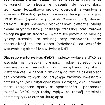
konkurencji, to nieustanne dążenie do doskonałości
technicznej. Początkowo protokół operował na warstwie 2
Ethereum (StarkEx), jednak najnowsza iteracja, znana jako
dYdX Chain
(oparta na protokole Cosmos SDK), stanowi
przełom. Dzięki własnemu blockchainowi platforma oferuje
niemal natychmiastową finalizację transakcji oraz
zerowe
opłaty za gaz
dla traderów. System ten pozwala na obsługę
tysięcy transakcji na sekundę przy zachowaniu pełnej
decentralizacji arkusza zleceń (orderbook), co wcześniej
wydawało się niemożliwe w świecie DeFi.
Dlaczego warto wybrać dYdX?
Traderzy wybierają dYdX ze
względu na głęboką płynność, niskie spready oraz
zaawansowane narzędzia do zarządzania ryzykiem.
Platforma oferuje handel z dźwignią do 20x na dziesiątkach
par kryptowalutowych, co przyciąga zarówno inwestorów
detalicznych, jak i instytucjonalnych. Co więcej, dYdX promuje
model zarządzania oparty na społeczności – posiadacze
tokenów DYDX mają realny wpływ na rozwój protokołu,
parametry ryzyka oraz strukturę opłat.