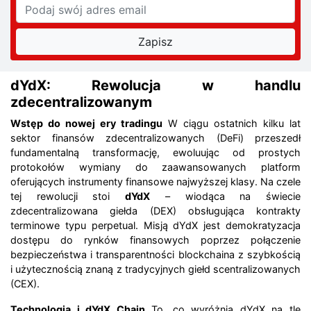
dYdX: Rewolucja w handlu
zdecentralizowanym
Wstęp do nowej ery tradingu
W ciągu ostatnich kilku lat
sektor finansów zdecentralizowanych (DeFi) przeszedł
fundamentalną transformację, ewoluując od prostych
protokołów wymiany do zaawansowanych platform
oferujących instrumenty finansowe najwyższej klasy. Na czele
tej rewolucji stoi
dYdX
– wiodąca na świecie
zdecentralizowana giełda (DEX) obsługująca kontrakty
terminowe typu perpetual. Misją dYdX jest demokratyzacja
dostępu do rynków finansowych poprzez połączenie
bezpieczeństwa i transparentności blockchaina z szybkością
i użytecznością znaną z tradycyjnych giełd scentralizowanych
(CEX).
Technologia i dYdX Chain
To, co wyróżnia dYdX na tle