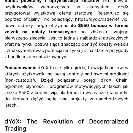
Bonus powitalny i optymalizacja kosztów
Dla nowych
użytkowników wchodzących w ekosystem, dYdX
przygotował wyjątkową ofertę startową. Rejestrując się
poprzez oficjalny link polecający
https://dydx.trade?ref=vip
,
nowi traderzy mogą otrzymać
do $550 bonusu w formie
zniżek na opłaty transakcyjne
po złożeniu swojego
pierwszego zlecenia. Jest to jedna z najbardziej atrakcyjnych
ofert na rynku, pozwalająca znacząco obniżyć koszty wejścia
i zmaksymalizować potencjalne zyski już na starcie przygody
z handlem zdecentralizowanym.
Podsumowanie
dYdX to nie tylko giełda; to wizja finansów, w
których użytkownik ma pełną kontrolę nad swoimi środkami
(
non-custodial
). Dzięki połączeniu potęgi dYdX Chain,
ogromnej płynności i programów motywacyjnych takich jak
zniżka $550 z kodem
vip
, platforma ta wyznacza standardy,
do których dążyć będą inne projekty w nadchodzących
latach.
dYdX: The Revolution of Decentralized
Trading