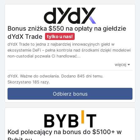
Bonus zniżka $550 na opłaty na giełdzie
dYdX Trade
tylko u nas!
dYdX Trade to jedna z najbardziej innowacyjnych giełd w
ekosystemie DeFi – pełna kontrola nad środkami dzięki modelowi
non-custodial pozwala Ci handlować...
więcej
dYdX.
Ważne do odwołania.
Dodano 845 dni temu.
Skorzystano 185 razy.
Odbierz bonus
Kod polecający na bonus do $5100+ w
Bybit.eu