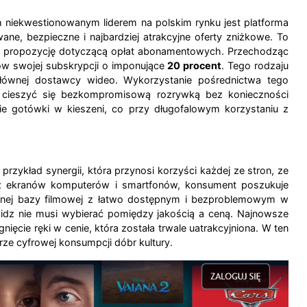
 niekwestionowanym liderem na polskim rynku jest platforma
ne, bezpieczne i najbardziej atrakcyjne oferty zniżkowe. To
ną propozycję dotyczącą opłat abonamentowych. Przechodząc
ów swojej subskrypcji o imponujące
20 procent
. Tego rodzaju
 głównej dostawcy wideo. Wykorzystanie pośrednictwa tego
ąc cieszyć się bezkompromisową rozrywką bez konieczności
e gotówki w kieszeni, co przy długofalowym korzystaniu z
 przykład synergii, która przynosi korzyści każdej ze stron, ze
z ekranów komputerów i smartfonów, konsument poszukuje
zowanej bazy filmowej z łatwo dostępnym i bezproblemowym w
widz nie musi wybierać pomiędzy jakością a ceną. Najnowsze
ęcie ręki w cenie, która została trwale uatrakcyjniona. W ten
ze cyfrowej konsumpcji dóbr kultury.