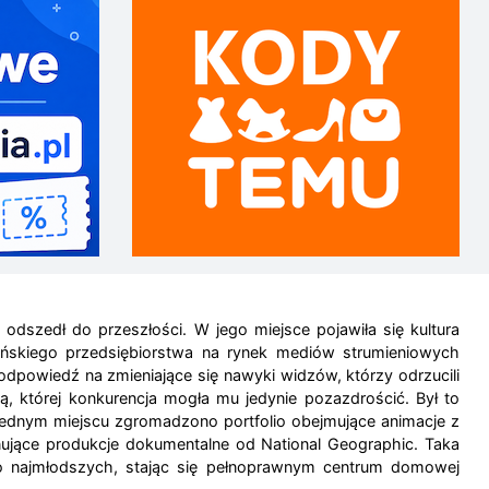
dszedł do przeszłości. W jego miejsce pojawiła się kultura
ańskiego przedsiębiorstwa na rynek mediów strumieniowych
odpowiedź na zmieniające się nawyki widzów, którzy odrzucili
której konkurencja mogła mu jedynie pozazdrościć. Był to
W jednym miejscu zgromadzono portfolio obejmujące animacje z
nujące produkcje dokumentalne od National Geographic. Taka
a do najmłodszych, stając się pełnoprawnym centrum domowej