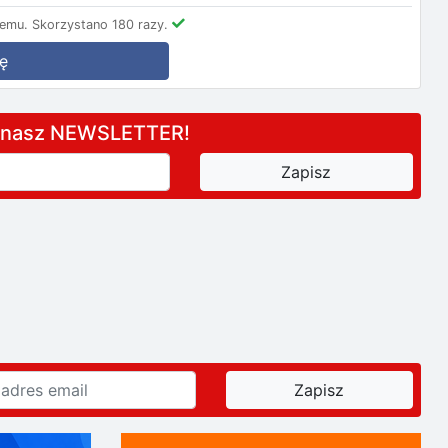
temu.
Skorzystano 180 razy.
ę
a nasz NEWSLETTER!