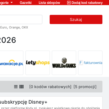
egorie
Gazetki
Lista sklepów
Dodaj kod rabatowy
Szukaj
,
Euro
,
Orange
,
OKX
2026
[
0 kodów rabatowych
]
[
5 promocji
]
subskrypcję Disney+
przez platformę Kody.pl, zyskujesz wyjątkową okazję do obniżenia