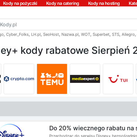
Kody na pożyczki
Kody na catering
Kody na hosting
Kat
go
,
Cyber_Folks
,
LH.pl
,
SeoHost
,
Nazwa.pl
,
WOT
,
Superbet
,
STS
,
Allegro
ney+ kody rabatowe Sierpień 
Do 20% wiecznego rabatu na 
Przechodząc do serwisu Disney+ bezpośrednio 