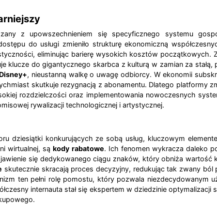
rniejszy
iązany z upowszechnieniem się specyficznego systemu gosp
 dostępu do usługi zmieniło strukturę ekonomiczną współczes
styczności, eliminując barierę wysokich kosztów początkowych.
uje klucze do gigantycznego skarbca z kulturą w zamian za stałą,
Disney+
, nieustanną walkę o uwagę odbiorcy. W ekonomii subskry
ychmiast skutkuje rezygnacją z abonamentu. Dlatego platformy z
sokiej rozdzielczości oraz implementowania nowoczesnych syst
isowej rywalizacji technologicznej i artystycznej.
ru dziesiątki konkurujących ze sobą usług, kluczowym elementem
i wirtualnej, są
kody rabatowe
. Ich fenomen wykracza daleko p
jawienie się dedykowanego ciągu znaków, który obniża wartość 
e
skutecznie skracają proces decyzyjny, redukując tak zwany ból
anizm ten pełni rolę pomostu, który pozwala niezdecydowanym 
czesny internauta stał się ekspertem w dziedzinie optymalizacji
akupowego.