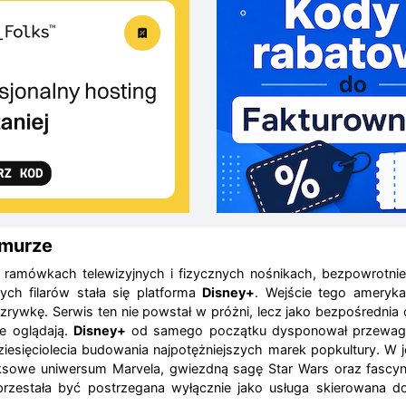
hmurze
amówkach telewizyjnych i fizycznych nośnikach, bezpowrotnie o
ych filarów stała się platforma
Disney+
. Wejście tego ameryk
rywkę. Serwis ten nie powstał w próżni, lecz jako bezpośrednia 
e oglądają.
Disney+
od samego początku dysponował przewagą, 
 dziesięciolecia budowania najpotężniejszych marek popkultury. 
omiksowe uniwersum Marvela, gwiezdną sagę Star Wars oraz fascy
ie przestała być postrzegana wyłącznie jako usługa skierowan