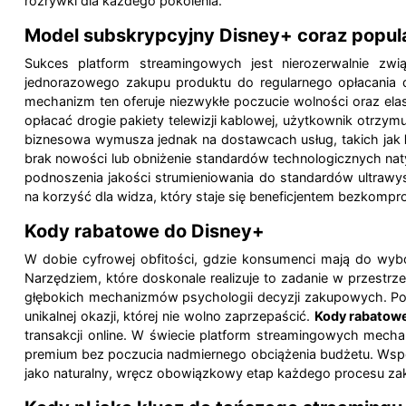
rozrywki dla każdego pokolenia.
Model subskrypcyjny Disney+ coraz popula
Sukces platform streamingowych jest nierozerwalnie zw
jednorazowego zakupu produktu do regularnego opłacania
mechanizm ten oferuje niezwykłe poczucie wolności oraz ela
opłacać drogie pakiety telewizji kablowej, użytkownik otrzym
biznesowa wymusza jednak na dostawcach usług, takich jak
brak nowości lub obniżenie standardów technologicznych nat
podnoszenia jakości strumieniowania do standardów ultrawy
na korzyść dla widza, który staje się beneficjentem bezkomprom
Kody rabatowe do Disney+
W dobie cyfrowej obfitości, gdzie konsumenci mają do wybo
Narzędziem, które doskonale realizuje to zadanie w przestrzen
głębokich mechanizmów psychologii decyzji zakupowych. Po
unikalnej okazji, której nie wolno zaprzepaścić.
Kody rabatow
transakcji online. W świecie platform streamingowych mech
premium bez poczucia nadmiernego obciążenia budżetu. Współ
jako naturalny, wręcz obowiązkowy etap każdego procesu z