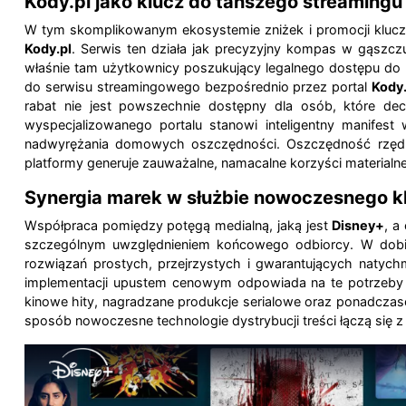
Kody.pl jako klucz do tańszego streamingu
W tym skomplikowanym ekosystemie zniżek i promocji kluczo
Kody.pl
. Serwis ten działa jak precyzyjny kompas w gąszcz
właśnie tam użytkownicy poszukujący legalnego dostępu do
do serwisu streamingowego bezpośrednio przez portal
Kody.
rabat nie jest powszechnie dostępny dla osób, które dec
wyspecjalizowanego portalu stanowi inteligentny manifes
nadwyrężania domowych oszczędności. Oszczędność rzędu j
platformy generuje zauważalne, namacalne korzyści materialne
Synergia marek w służbie nowoczesnego kl
Współpraca pomiędzy potęgą medialną, jaką jest
Disney+
, a
szczególnym uwzględnieniem końcowego odbiorcy. W dobi
rozwiązań prostych, przejrzystych i gwarantujących natych
implementacji upustem cenowym odpowiada na te potrzeby w 
kinowe hity, nagradzane produkcje serialowe oraz ponadczasow
sposób nowoczesne technologie dystrybucji treści łączą się