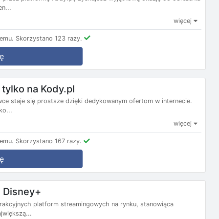
n...
więcej
temu.
Skorzystano 123 razy.
ę
tylko na Kody.pl
e staje się prostsze dzięki dedykowanym ofertom w internecie.
ko...
więcej
temu.
Skorzystano 167 razy.
ę
 Disney+
atrakcyjnych platform streamingowych na rynku, stanowiąca
jwiększą...