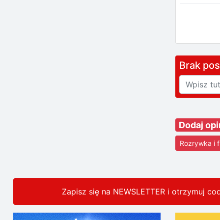
Brak po
Dodaj opi
Rozrywka i f
Zapisz się na NEWSLETTER i otrzymuj co