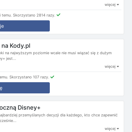
więcej
i temu.
Skorzystano 2814 razy.
je
 na Kody.pl
ki na najwyższym poziomie wcale nie musi wiązać się z dużym
y+ jest...
więcej
temu.
Skorzystano 107 razy.
ę
roczną Disney+
najbardziej przemyślanych decyzji dla każdego, kto chce zapewnić
ześnie...
więcej