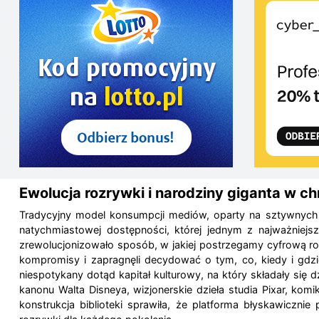
Ewolucja rozrywki i narodziny giganta w c
Tradycyjny model konsumpcji mediów, oparty na sztywnych r
natychmiastowej dostępności, której jednym z najważniejsz
zrewolucjonizowało sposób, w jakiej postrzegamy cyfrową roz
kompromisy i zapragnęli decydować o tym, co, kiedy i gdzi
niespotykany dotąd kapitał kulturowy, na który składały się
kanonu Walta Disneya, wizjonerskie dzieła studia Pixar, k
konstrukcja biblioteki sprawiła, że platforma błyskawiczn