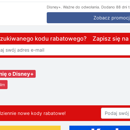
Disney+.
Ważne do odwołania.
Dodano 88 dni 
Zobacz promocj
szukiwanego kodu rabatowego? Zapisz się n
nię o Disney+
ilm
dziennie nowe kody rabatowe
!