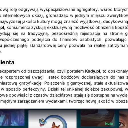
wą rolę odgrywają wyspecjalizowane agregatory, wśród których
u internetowych okazji, gromadząc w jednym miejscu zweryfikowa
 najwyższej jakości kultury mogą znaleźć wyjątkową, dedykowa
pl
, konsumenci zyskują ekskluzywną możliwość obniżenia koszt
ydują się na tradycyjną, bezpośrednią rejestrację na stronie
t współczesnego podejścia do finansów osobistych, pozwalaj
ednej piątej standardowej ceny pozwala na realne zatrzymani
.
ienta
 ekspertem od oszczędzania, czyli portalem
Kody.pl
, to doskonały
e rozproszonej uwagi i setek bodźców docierających do nas 
miastową gratyfikację. Połączenie gigantycznej, stale aktuali
sposób perfekcyjny. Dzięki tej unikalnej ścieżce zakupowej, 
e opowieści z czasów dzieciństwa stają się dostępne na wyciągni
 z mądrym zarządzaniem wydatkami, tworząc nową jakość w obszar