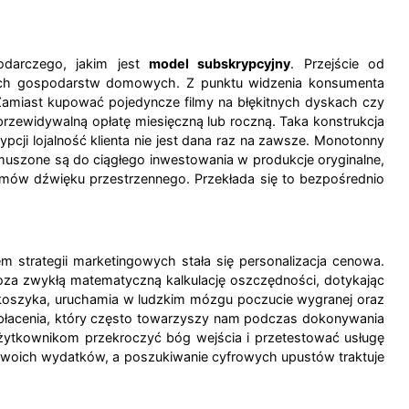
odarczego, jakim jest
model subskrypcyjny
. Przejście od
nych gospodarstw domowych. Z punktu widzenia konsumenta
 Zamiast kupować pojedyncze filmy na błękitnych dyskach czy
 przewidywalną opłatę miesięczną lub roczną. Taka konstrukcja
pcji lojalność klienta nie jest dana raz na zawsze. Monotonny
muszone są do ciągłego inwestowania w produkcje oryginalne,
emów dźwięku przestrzennego. Przekłada się to bezpośrednio
 strategii marketingowych stała się personalizacja cenowa.
oza zwykłą matematyczną kalkulację oszczędności, dotykając
koszyka, uruchamia w ludzkim mózgu poczucie wygranej oraz
 płacenia, który często towarzyszy nam podczas dokonywania
użytkownikom przekroczyć bóg wejścia i przetestować usługę
 swoich wydatków, a poszukiwanie cyfrowych upustów traktuje