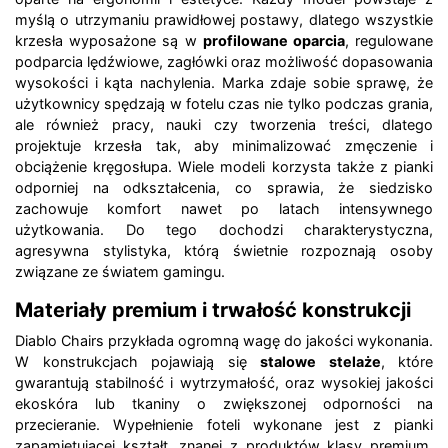
myślą o utrzymaniu prawidłowej postawy, dlatego wszystkie
krzesła wyposażone są w
profilowane oparcia
, regulowane
podparcia lędźwiowe, zagłówki oraz możliwość dopasowania
wysokości i kąta nachylenia. Marka zdaje sobie sprawę, że
użytkownicy spędzają w fotelu czas nie tylko podczas grania,
ale również pracy, nauki czy tworzenia treści, dlatego
projektuje krzesła tak, aby minimalizować zmęczenie i
obciążenie kręgosłupa. Wiele modeli korzysta także z pianki
odporniej na odkształcenia, co sprawia, że siedzisko
zachowuje komfort nawet po latach intensywnego
użytkowania. Do tego dochodzi charakterystyczna,
agresywna stylistyka, którą świetnie rozpoznają osoby
związane ze światem gamingu.
Materiały premium i trwałość konstrukcji
Diablo Chairs przykłada ogromną wagę do jakości wykonania.
W konstrukcjach pojawiają się
stalowe stelaże
, które
gwarantują stabilność i wytrzymałość, oraz wysokiej jakości
ekoskóra lub tkaniny o zwiększonej odporności na
przecieranie. Wypełnienie foteli wykonane jest z pianki
zapamiętującej kształt, znanej z produktów klasy premium.