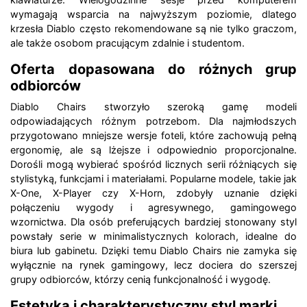
wymagają wsparcia na najwyższym poziomie, dlatego
krzesła Diablo często rekomendowane są nie tylko graczom,
ale także osobom pracującym zdalnie i studentom.
Oferta dopasowana do różnych grup
odbiorców
Diablo Chairs stworzyło szeroką gamę modeli
odpowiadających różnym potrzebom. Dla najmłodszych
przygotowano mniejsze wersje foteli, które zachowują pełną
ergonomię, ale są lżejsze i odpowiednio proporcjonalne.
Dorośli mogą wybierać spośród licznych serii różniących się
stylistyką, funkcjami i materiałami. Popularne modele, takie jak
X-One, X-Player czy X-Horn, zdobyły uznanie dzięki
połączeniu wygody i agresywnego, gamingowego
wzornictwa. Dla osób preferujących bardziej stonowany styl
powstały serie w minimalistycznych kolorach, idealne do
biura lub gabinetu. Dzięki temu Diablo Chairs nie zamyka się
wyłącznie na rynek gamingowy, lecz dociera do szerszej
grupy odbiorców, którzy cenią funkcjonalność i wygodę.
Estetyka i charakterystyczny styl marki