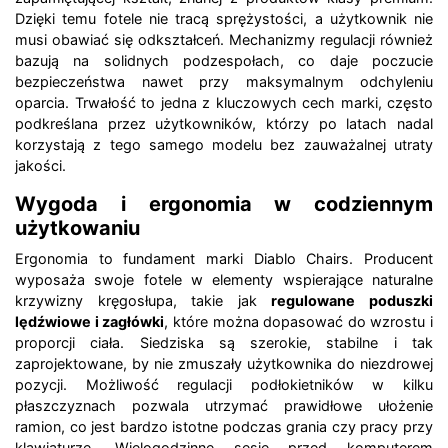
Dzięki temu fotele nie tracą sprężystości, a użytkownik nie
musi obawiać się odkształceń. Mechanizmy regulacji również
bazują na solidnych podzespołach, co daje poczucie
bezpieczeństwa nawet przy maksymalnym odchyleniu
oparcia. Trwałość to jedna z kluczowych cech marki, często
podkreślana przez użytkowników, którzy po latach nadal
korzystają z tego samego modelu bez zauważalnej utraty
jakości.
Wygoda i ergonomia w codziennym
użytkowaniu
Ergonomia to fundament marki Diablo Chairs. Producent
wyposaża swoje fotele w elementy wspierające naturalne
krzywizny kręgosłupa, takie jak
regulowane poduszki
lędźwiowe i zagłówki
, które można dopasować do wzrostu i
proporcji ciała. Siedziska są szerokie, stabilne i tak
zaprojektowane, by nie zmuszały użytkownika do niezdrowej
pozycji. Możliwość regulacji podłokietników w kilku
płaszczyznach pozwala utrzymać prawidłowe ułożenie
ramion, co jest bardzo istotne podczas grania czy pracy przy
klawiaturze. Wielogodzinne sesje przed komputerem