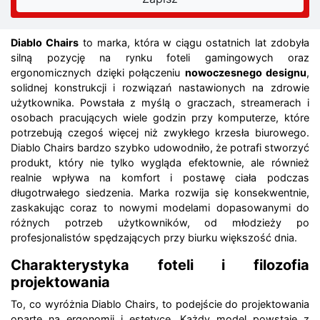
Diablo Chairs
to marka, która w ciągu ostatnich lat zdobyła
silną pozycję na rynku foteli gamingowych oraz
ergonomicznych dzięki połączeniu
nowoczesnego designu
,
solidnej konstrukcji i rozwiązań nastawionych na zdrowie
użytkownika. Powstała z myślą o graczach, streamerach i
osobach pracujących wiele godzin przy komputerze, które
potrzebują czegoś więcej niż zwykłego krzesła biurowego.
Diablo Chairs bardzo szybko udowodniło, że potrafi stworzyć
produkt, który nie tylko wygląda efektownie, ale również
realnie wpływa na komfort i postawę ciała podczas
długotrwałego siedzenia. Marka rozwija się konsekwentnie,
zaskakując coraz to nowymi modelami dopasowanymi do
różnych potrzeb użytkowników, od młodzieży po
profesjonalistów spędzających przy biurku większość dnia.
Charakterystyka foteli i filozofia
projektowania
To, co wyróżnia Diablo Chairs, to podejście do projektowania
oparte na ergonomii i estetyce. Każdy model powstaje z