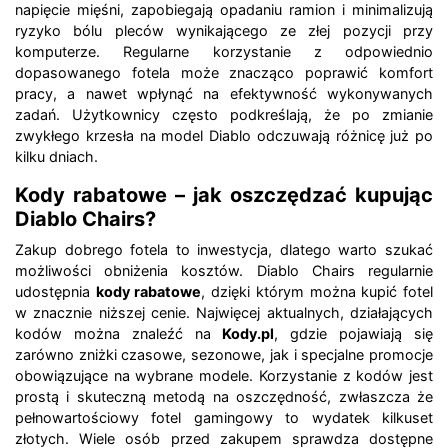
napięcie mięśni, zapobiegają opadaniu ramion i minimalizują
ryzyko bólu pleców wynikającego ze złej pozycji przy
komputerze. Regularne korzystanie z odpowiednio
dopasowanego fotela może znacząco poprawić komfort
pracy, a nawet wpłynąć na efektywność wykonywanych
zadań. Użytkownicy często podkreślają, że po zmianie
zwykłego krzesła na model Diablo odczuwają różnicę już po
kilku dniach.
Kody rabatowe – jak oszczędzać kupując
Diablo Chairs?
Zakup dobrego fotela to inwestycja, dlatego warto szukać
możliwości obniżenia kosztów. Diablo Chairs regularnie
udostępnia
kody rabatowe
, dzięki którym można kupić fotel
w znacznie niższej cenie. Najwięcej aktualnych, działających
kodów można znaleźć na
Kody.pl
, gdzie pojawiają się
zarówno zniżki czasowe, sezonowe, jak i specjalne promocje
obowiązujące na wybrane modele. Korzystanie z kodów jest
prostą i skuteczną metodą na oszczędność, zwłaszcza że
pełnowartościowy fotel gamingowy to wydatek kilkuset
złotych. Wiele osób przed zakupem sprawdza dostępne