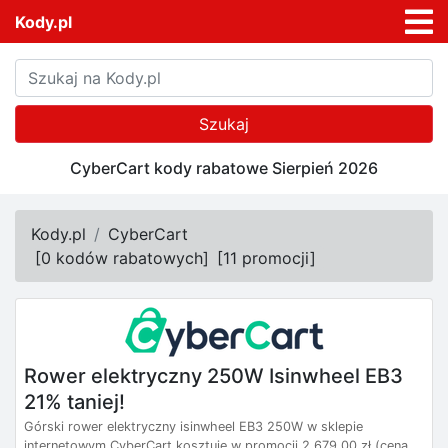
Kody.pl
Szukaj
CyberCart kody rabatowe Sierpień 2026
Kody.pl
CyberCart
[
0 kodów rabatowych
]
[
11 promocji
]
Rower elektryczny 250W Isinwheel EB3
21% taniej!
Górski rower elektryczny isinwheel EB3 250W w sklepie
internetowym CyberCart kosztuje w promocji 2.679,00 zł (cena