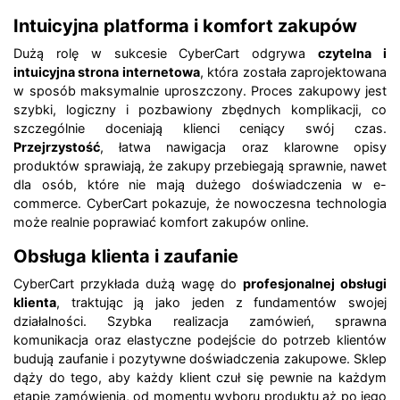
Intuicyjna platforma i komfort zakupów
Dużą rolę w sukcesie CyberCart odgrywa
czytelna i
intuicyjna strona internetowa
, która została zaprojektowana
w sposób maksymalnie uproszczony. Proces zakupowy jest
szybki, logiczny i pozbawiony zbędnych komplikacji, co
szczególnie doceniają klienci ceniący swój czas.
Przejrzystość
, łatwa nawigacja oraz klarowne opisy
produktów sprawiają, że zakupy przebiegają sprawnie, nawet
dla osób, które nie mają dużego doświadczenia w e-
commerce. CyberCart pokazuje, że nowoczesna technologia
może realnie poprawiać komfort zakupów online.
Obsługa klienta i zaufanie
CyberCart przykłada dużą wagę do
profesjonalnej obsługi
klienta
, traktując ją jako jeden z fundamentów swojej
działalności. Szybka realizacja zamówień, sprawna
komunikacja oraz elastyczne podejście do potrzeb klientów
budują zaufanie i pozytywne doświadczenia zakupowe. Sklep
dąży do tego, aby każdy klient czuł się pewnie na każdym
etapie zamówienia, od momentu wyboru produktu aż po jego