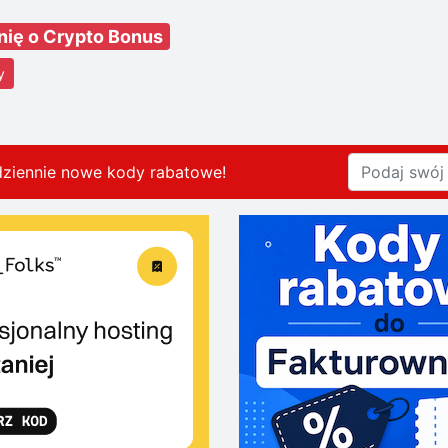
nię o Crypto Bonus
y
dziennie nowe kody rabatowe
!