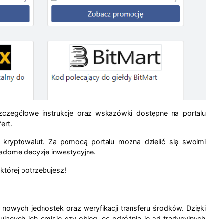
 Szczegółowe instrukcje oraz wskazówki dostępne na portalu
ert.
 kryptowalut. Za pomocą portalu można dzielić się swoimi
adome decyzje inwestycyjne.
której potrzebujesz!
a nowych jednostek oraz weryfikacji transferu środków. Dzięki
lujących ich emisję czy obieg, co odróżnia je od tradycyjnych