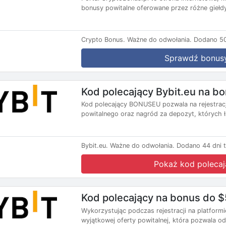
bonusy powitalne oferowane przez różne giełdy
Crypto Bonus.
Ważne do odwołania.
Dodano 50
Sprawdź bonus
Kod polecający Bybit.eu na b
Kod polecający BONUSEU pozwala na rejestracj
powitalnego oraz nagród za depozyt, których ł
Bybit.eu.
Ważne do odwołania.
Dodano 44 dni 
Pokaż kod polecaj
Kod polecający na bonus do $
Wykorzystując podczas rejestracji na platfor
wyjątkowej oferty powitalnej, która pozwala o