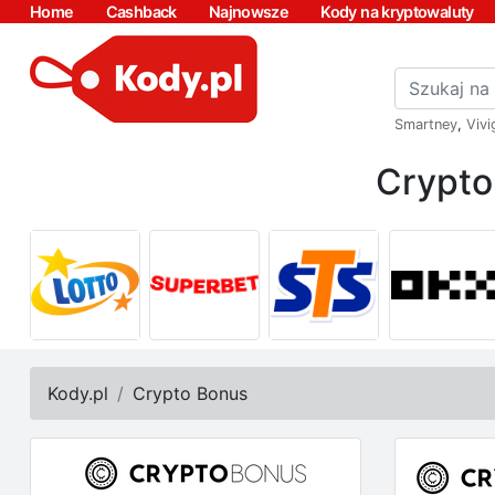
Home
Cashback
Najnowsze
Kody na kryptowaluty
Smartney
,
Vivi
Crypto
Kody.pl
Crypto Bonus