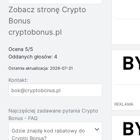
Zobacz stronę Crypto
Bonus
cryptobonus.pl
Ocena 5/5
Oddanych głosów:
4
Ostatnia aktualizacja: 2026-07-31
Kontakt:
bok@cryptobonus.pl
REKLAMA
Najczęściej zadawane pytania Crypto
Bonus - FAQ
Gdzie znajdę kod rabatowy do
Crypto Bonus?