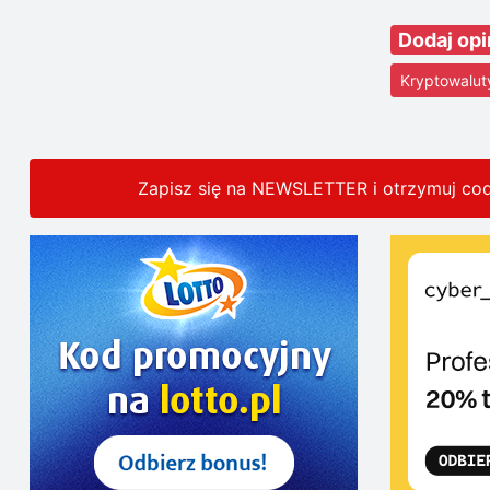
Dodaj opi
Kryptowalut
Zapisz się na NEWSLETTER i otrzymuj co