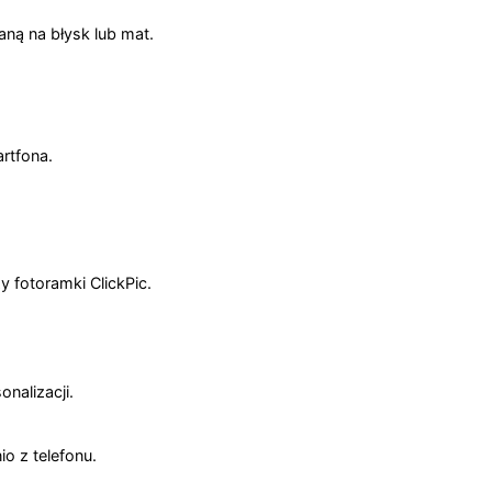
ą na błysk lub mat.
rtfona.
 fotoramki ClickPic.
nalizacji.
o z telefonu.