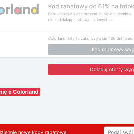
Kod rabatowy do 61% na fotok
Fotoksiążki z klasą prezentują się dla uczniów i
nie zadziałają z rabatami z innych,...
Colorland.
Oferta zakończyła się 426 dni temu.
Kod rabatowy wyg
Doładuj oferty wyg
nię o Colorland
dziennie nowe kody rabatowe
!