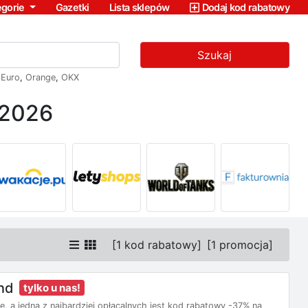
egorie
Gazetki
Lista sklepów
Dodaj kod rabatowy
Szukaj
,
Euro
,
Orange
,
OKX
 2026
[
1 kod rabatowy
]
[
1 promocja
]
nd
tylko u nas!
je, a jedną z najbardziej opłacalnych jest kod rabatowy -37% na