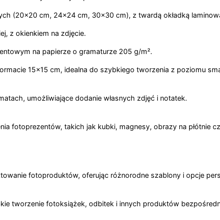
ch (20x20 cm, 24x24 cm, 30x30 cm), z twardą okładką laminowan
ej, z okienkiem na zdjęcie.
amentowym na papierze o gramaturze 205 g/m².
w formacie 15x15 cm, idealna do szybkiego tworzenia z poziomu sma
matach, umożliwiające dodanie własnych zdjęć i notatek.
 fotoprezentów, takich jak kubki, magnesy, obrazy na płótnie czy
ektowanie fotoproduktów, oferując różnorodne szablony i opcje perso
kie tworzenie fotoksiążek, odbitek i innych produktów bezpośredni