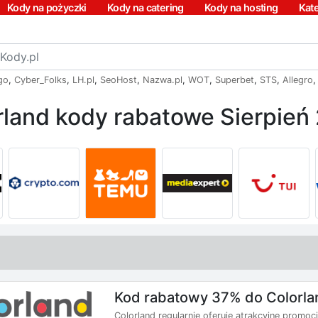
Kody na pożyczki
Kody na catering
Kody na hosting
Kat
go
,
Cyber_Folks
,
LH.pl
,
SeoHost
,
Nazwa.pl
,
WOT
,
Superbet
,
STS
,
Allegro
rland kody rabatowe Sierpień
Kod rabatowy 37% do Colorla
Colorland regularnie oferuje atrakcyjne promoc