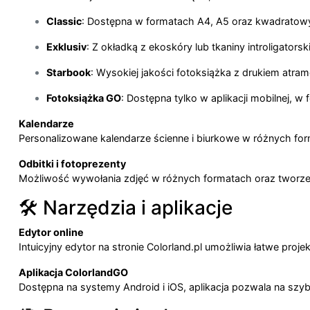
Classic
:
Dostępna w formatach A4, A5 oraz kwadratowy
Exklusiv
:
Z okładką z ekoskóry lub tkaniny introligatorski
Starbook
:
Wysokiej jakości fotoksiążka z drukiem atr
Fotoksiążka GO
:
Dostępna tylko w aplikacji mobilnej, 
Kalendarze
Personalizowane kalendarze ścienne i biurkowe w różnych for
Odbitki i fotoprezenty
Możliwość wywołania zdjęć w różnych formatach oraz tworzenia
🛠️ Narzędzia i aplikacje
Edytor online
Intuicyjny edytor na stronie Colorland.pl umożliwia łatwe proj
Aplikacja ColorlandGO
Dostępna na systemy Android i iOS, aplikacja pozwala na szyb