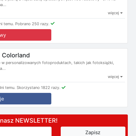
a...
więcej
i temu.
Pobrano 250 razy.
owy
 Colorland
ę w personalizowanych fotoproduktach, takich jak fotoksiążki,
a...
więcej
ni temu.
Skorzystano 1822 razy.
je
a nasz NEWSLETTER!