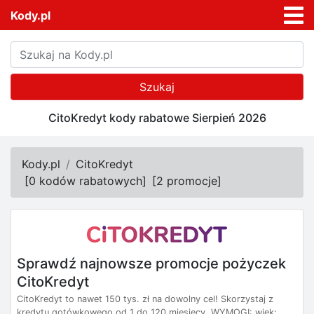
Kody.pl
Szukaj
CitoKredyt kody rabatowe Sierpień 2026
Kody.pl
CitoKredyt
[
0 kodów rabatowych
]
[
2 promocje
]
Sprawdź najnowsze promocje pożyczek
CitoKredyt
CitoKredyt to nawet 150 tys. zł na dowolny cel! Skorzystaj z
kredytu gotówkowego od 1 do 120 miesięcy. WYMOGI: wiek: