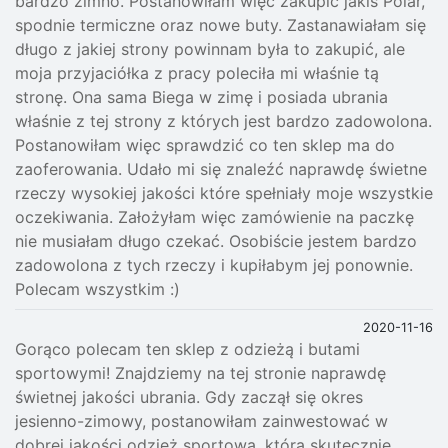
bardzo zimno. Postanowiłam więc zakupić jakiś Polar,
spodnie termiczne oraz nowe buty. Zastanawiałam się
długo z jakiej strony powinnam była to zakupić, ale
moja przyjaciółka z pracy poleciła mi właśnie tą
stronę. Ona sama Biega w zimę i posiada ubrania
właśnie z tej strony z których jest bardzo zadowolona.
Postanowiłam więc sprawdzić co ten sklep ma do
zaoferowania. Udało mi się znaleźć naprawdę świetne
rzeczy wysokiej jakości które spełniały moje wszystkie
oczekiwania. Założyłam więc zamówienie na paczkę
nie musiałam długo czekać. Osobiście jestem bardzo
zadowolona z tych rzeczy i kupiłabym jej ponownie.
Polecam wszystkim :)
2020-11-16
Gorąco polecam ten sklep z odzieżą i butami
sportowymi! Znajdziemy na tej stronie naprawdę
świetnej jakości ubrania. Gdy zaczął się okres
jesienno-zimowy, postanowiłam zainwestować w
dobrej jakości odzież sportową, która skutecznie