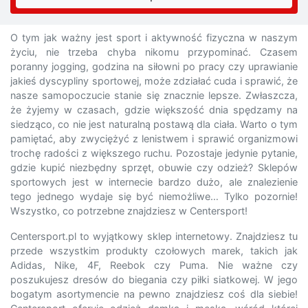
O tym jak ważny jest sport i aktywność fizyczna w naszym
życiu, nie trzeba chyba nikomu przypominać. Czasem
poranny jogging, godzina na siłowni po pracy czy uprawianie
jakieś dyscypliny sportowej, może zdziałać cuda i sprawić, że
nasze samopoczucie stanie się znacznie lepsze. Zwłaszcza,
że żyjemy w czasach, gdzie większość dnia spędzamy na
siedząco, co nie jest naturalną postawą dla ciała. Warto o tym
pamiętać, aby zwyciężyć z lenistwem i sprawić organizmowi
trochę radości z większego ruchu. Pozostaje jedynie pytanie,
gdzie kupić niezbędny sprzęt, obuwie czy odzież? Sklepów
sportowych jest w internecie bardzo dużo, ale znalezienie
tego jednego wydaje się być niemożliwe… Tylko pozornie!
Wszystko, co potrzebne znajdziesz w Centersport!
Centersport.pl to wyjątkowy sklep internetowy. Znajdziesz tu
przede wszystkim produkty czołowych marek, takich jak
Adidas, Nike, 4F, Reebok czy Puma. Nie ważne czy
poszukujesz dresów do biegania czy piłki siatkowej. W jego
bogatym asortymencie na pewno znajdziesz coś dla siebie!