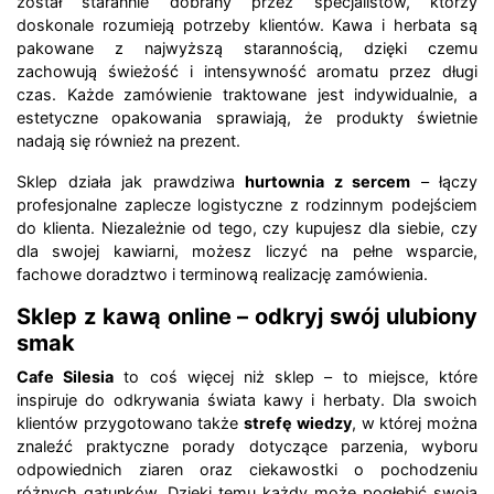
został starannie dobrany przez specjalistów, którzy
doskonale rozumieją potrzeby klientów. Kawa i herbata są
pakowane z najwyższą starannością, dzięki czemu
zachowują świeżość i intensywność aromatu przez długi
czas. Każde zamówienie traktowane jest indywidualnie, a
estetyczne opakowania sprawiają, że produkty świetnie
nadają się również na prezent.
Sklep działa jak prawdziwa
hurtownia z sercem
– łączy
profesjonalne zaplecze logistyczne z rodzinnym podejściem
do klienta. Niezależnie od tego, czy kupujesz dla siebie, czy
dla swojej kawiarni, możesz liczyć na pełne wsparcie,
fachowe doradztwo i terminową realizację zamówienia.
Sklep z kawą online – odkryj swój ulubiony
smak
Cafe Silesia
to coś więcej niż sklep – to miejsce, które
inspiruje do odkrywania świata kawy i herbaty. Dla swoich
klientów przygotowano także
strefę wiedzy
, w której można
znaleźć praktyczne porady dotyczące parzenia, wyboru
odpowiednich ziaren oraz ciekawostki o pochodzeniu
różnych gatunków. Dzięki temu każdy może pogłębić swoją