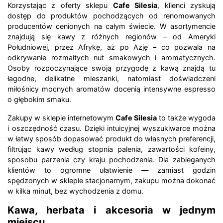
Korzystając z oferty sklepu
Cafe Silesia
, klienci zyskują
dostęp do produktów pochodzących od renomowanych
producentów cenionych na całym świecie. W asortymencie
znajdują się kawy z różnych regionów – od Ameryki
Południowej, przez Afrykę, aż po Azję – co pozwala na
odkrywanie rozmaitych nut smakowych i aromatycznych.
Osoby rozpoczynające swoją przygodę z kawą znajdą tu
łagodne, delikatne mieszanki, natomiast doświadczeni
miłośnicy mocnych aromatów docenią intensywne espresso
o głębokim smaku.
Zakupy w sklepie internetowym
Cafe Silesia
to także wygoda
i oszczędność czasu. Dzięki intuicyjnej wyszukiwarce można
w łatwy sposób dopasować produkt do własnych preferencji,
filtrując kawy według stopnia palenia, zawartości kofeiny,
sposobu parzenia czy kraju pochodzenia. Dla zabieganych
klientów to ogromne ułatwienie — zamiast godzin
spędzonych w sklepie stacjonarnym, zakupu można dokonać
w kilka minut, bez wychodzenia z domu.
Kawa, herbata i akcesoria w jednym
miejscu