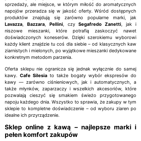
sprzedaży, ale miejsce, w którym miłość do aromatycznych
napojów przeradza się w jakość oferty. Wśród dostępnych
produktów znajdują się zarówno popularne marki, jak
Lavazza
,
Bazzara
,
Pellini
, czy
Segafredo Zanetti
, jak i
niszowe mieszanki, które potrafią zaskoczyć nawet
doświadczonych koneserów. Dzięki szerokiemu wyborowi
każdy klient znajdzie tu coś dla siebie – od klasycznych kaw
ziarnistych i mielonych, po wyjątkowe mieszanki dedykowane
konkretnym metodom parzenia.
Oferta sklepu nie ogranicza się jednak wyłącznie do samej
kawy.
Cafe Silesia
to także bogaty wybór ekspresów do
kawy — zarówno ciśnieniowych, jak i automatycznych, a
także młynków, zaparzaczy i wszelkich akcesoriów, które
pozwalają cieszyć się smakiem świeżo przygotowanego
napoju każdego dnia. Wszystko to sprawia, że zakupy w tym
sklepie to kompletne doświadczenie – od wyboru ziaren po
idealne ich przyrządzenie.
Sklep online z kawą – najlepsze marki i
pełen komfort zakupów