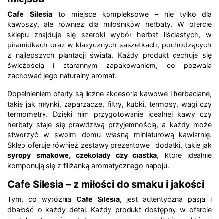
Cafe Silesia
to miejsce kompleksowe – nie tylko dla
kawoszy, ale również dla miłośników herbaty. W ofercie
sklepu znajduje się szeroki wybór herbat liściastych, w
piramidkach oraz w klasycznych saszetkach, pochodzących
z najlepszych plantacji świata. Każdy produkt cechuje się
świeżością i starannym zapakowaniem, co pozwala
zachować jego naturalny aromat.
Dopełnieniem oferty są liczne akcesoria kawowe i herbaciane,
takie jak młynki, zaparzacze, filtry, kubki, termosy, wagi czy
termometry. Dzięki nim przygotowanie idealnej kawy czy
herbaty staje się prawdziwą przyjemnością, a każdy może
stworzyć w swoim domu własną miniaturową kawiarnię.
Sklep oferuje również zestawy prezentowe i dodatki, takie jak
syropy smakowe, czekolady czy ciastka
, które idealnie
komponują się z filiżanką aromatycznego napoju.
Cafe Silesia – z miłości do smaku i jakości
Tym, co wyróżnia
Cafe Silesia
, jest autentyczna pasja i
dbałość o każdy detal. Każdy produkt dostępny w ofercie