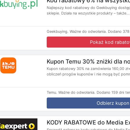
Kod rabatowy 6% na wszystk
Najlepszy kod rabatowy do Geekbuying dostępn
sklepie. Działa na wszystkie produkty – także...
Geekbuying.
Ważne do odwołania.
Dodano 378 
Pokaż kod rabat
Kupon Temu 30% zniżki dla 
Kupon rabatowy 30% na zamówienia 160,00 zł+,
obliczeń progów kuponów i nie mogą być pomni
Temu.
Ważne do odwołania.
Dodano 159 dni te
Odbierz kupon
KODY RABATOWE do Media Ex
Sprawdź najlepsze kody rabatowe do Media Exp