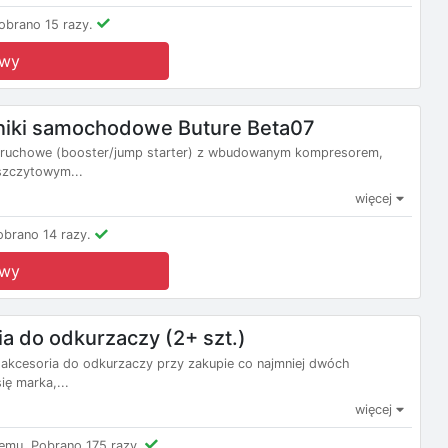
obrano 15 razy.
owy
niki samochodowe Buture Beta07
rozruchowe (booster/jump starter) z wbudowanym kompresorem,
szczytowym...
więcej
obrano 14 razy.
owy
a do odkurzaczy (2+ szt.)
 akcesoria do odkurzaczy przy zakupie co najmniej dwóch
ię marka,...
więcej
emu.
Pobrano 175 razy.