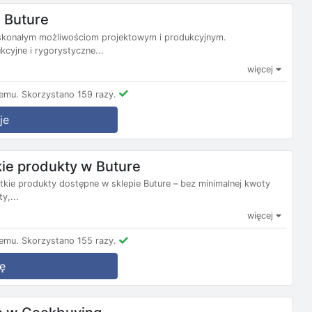
 Buture
oskonałym możliwościom projektowym i produkcyjnym.
yjne i rygorystyczne...
więcej
emu.
Skorzystano 159 razy.
je
ie produkty w Buture
tkie produkty dostępne w sklepie Buture – bez minimalnej kwoty
y,...
więcej
emu.
Skorzystano 155 razy.
ę