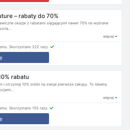
ture – rabaty do 70%
skawiczne okazje z rabatami sięgającymi nawet 70% na wybrane
oria...
więcej
emu.
Skorzystano 222 razy.
ę
 10% rabatu
om i otrzymaj 10% zniżki na swoje pierwsze zakupy. To idealny
cjami...
więcej
emu.
Skorzystano 155 razy.
ę