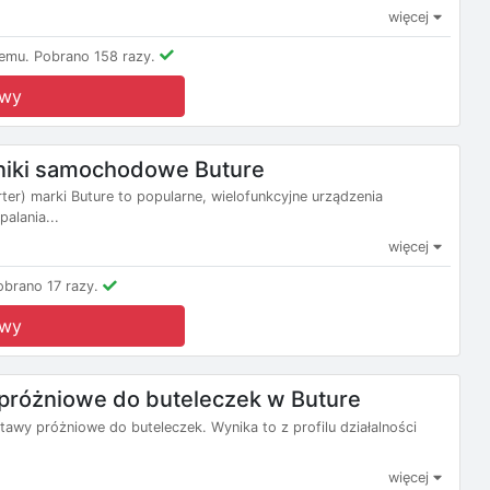
więcej
emu.
Pobrano 158 razy.
owy
niki samochodowe Buture
er) marki Buture to popularne, wielofunkcyjne urządzenia
alania...
więcej
obrano 17 razy.
owy
próżniowe do buteleczek w Buture
estawy próżniowe do buteleczek. Wynika to z profilu działalności
więcej