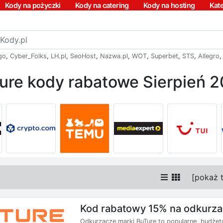
Kody na pożyczki
Kody na catering
Kody na hosting
Kat
go
,
Cyber_Folks
,
LH.pl
,
SeoHost
,
Nazwa.pl
,
WOT
,
Superbet
,
STS
,
Allegro
ure kody rabatowe Sierpień 
[
pokaż 
Kod rabatowy 15% na odkurza
Odkurzacze marki BuTure to popularne, budżet