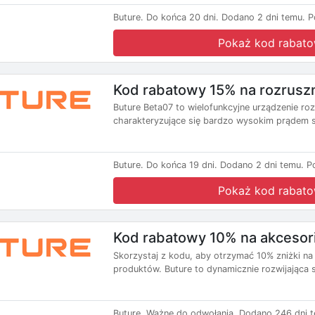
Buture.
Do końca 20 dni.
Dodano 2 dni temu.
P
Pokaż kod rabat
Kod rabatowy 15% na rozrusz
Buture Beta07 to wielofunkcyjne urządzenie 
charakteryzujące się bardzo wysokim prądem 
Buture.
Do końca 19 dni.
Dodano 2 dni temu.
P
Pokaż kod rabat
Kod rabatowy 10% na akcesori
Skorzystaj z kodu, aby otrzymać 10% zniżki na
produktów. Buture to dynamicznie rozwijająca s
Buture.
Ważne do odwołania.
Dodano 246 dni t