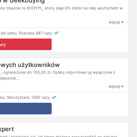
o w Geekbuying
y obecnie to KODYPL, który daje 6% zniżki na cały asortyment w
więcej
dni temu.
Pobrano 687 razy.
owy
nowych użytkowników
 ograniczone do 100,00 zł. Opłaty importowe są wyłączone z
ejszone...
więcej
mu.
Skorzystano 1392 razy.
pert
ert i przekonaj się, jak łatwo możesz zaoszczędzić na zakupie