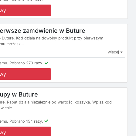
owy
pierwsze zamówienie w Buture
e Buture. Kod działa na dowolny produkt przy pierwszym
emu możesz...
więcej
emu.
Pobrano 270 razy.
owy
kupy w Buture
re. Rabat działa niezależnie od wartości koszyka. Wpisz kod
wienie.
emu.
Pobrano 154 razy.
owy