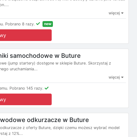
n....
więcej
new
u.
Pobrano 8 razy.
owy
niki samochodowe w Buture
e (jump startery) dostępne w sklepie Buture. Skorzystaj z
jnego uruchamiania...
więcej
emu.
Pobrano 145 razy.
owy
ewodowe odkurzacze w Buture
odkurzacze z oferty Buture, dzięki czemu możesz wybrać model
taj z 12%...