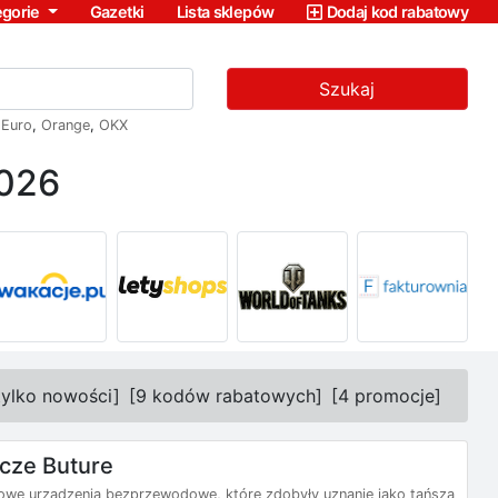
egorie
Gazetki
Lista sklepów
Dodaj kod rabatowy
Szukaj
,
Euro
,
Orange
,
OKX
2026
tylko nowości
]
[
9 kodów rabatowych
]
[
4 promocje
]
cze Buture
owe urządzenia bezprzewodowe, które zdobyły uznanie jako tańsza