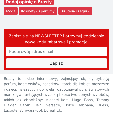
Dodaj opinię o Brasty
Moda
Kosmetyki i perfumy
Biżuteria i zegarki
Zapisz się na NEWSLETTER i otrzymuj codziennie
nowe kody rabatowe
i promocje
!
Brasty to sklep internetowy, zajmujący się dystrybucją
perfum, kosmetyków, zegarków i toreb dla kobiet, mężczyzn
i dzieci, należących do wielu rozpoznawalnych, światowych
marek, gwarantujących wysoką jakość tworzonych wyrobów,
takich jak chociażby: Michael Kors, Hugo Boss, Tommy
Hilfiger, Calvin Klein, Versace, Dolce Gabbana, Guess,
Lacoste, Schwarzkopf, L'oreal itd..