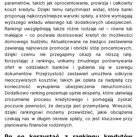
parametrów, takich jak oprocentowanie, prowizja i całkowity
koszt kredytu. Dzięki temu natychmiast widać, które banki
proponują najkorzystniejsze warunki spłaty, a które wymagają
wyższego wkładu własnego lub dodatkowych ubezpieczeń.
Rankingi uwzględniają także różne rodzaje rat – równe lub
malejące – co pozwala dostosować kredyt do możliwości
domowego budżetu. Aktualizowane na bieżąco zestawienia
zawierają najnowsze promocje i obniżki stóp procentowych,
dzięki czemu nie przegapimy okazji na niższą ratę.
Korzystając z rankingu, unikamy żmudnego porównywania
ofert w oddziałach banków i gubienia się w szeregu
dokumentów. Przejrzystość zestawień umożliwia odkrycie
nieoczywistych kosztów, takich jak opłata za nadpłatę czy
konieczność wykupienia ubezpieczenia nieruchomości.
Dodatkowo ranking prezentuje opinie eksperty, które ułatwiają
zrozumienie procesu kredytowego i pomagają zyskać
poczucie pewności, że decyzja jest przemyślana. Wreszcie,
dzięki rankingowi możemy przewidzieć, jakie obciążenia
czekają nas w długim okresie spłaty, co jest kluczowe przy
planowaniu finansów rodzinnych.
Po co korzystać z rankingu kredytów