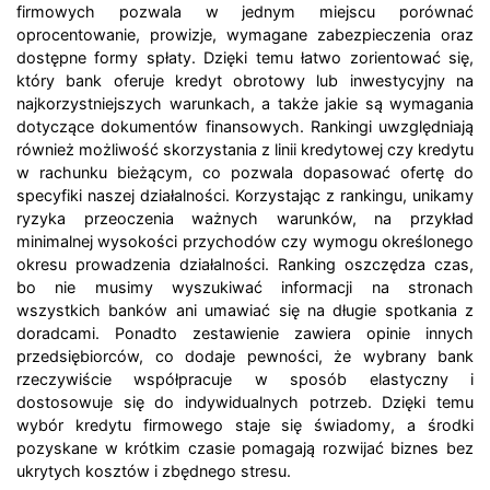
firmowych pozwala w jednym miejscu porównać
oprocentowanie, prowizje, wymagane zabezpieczenia oraz
dostępne formy spłaty. Dzięki temu łatwo zorientować się,
który bank oferuje kredyt obrotowy lub inwestycyjny na
najkorzystniejszych warunkach, a także jakie są wymagania
dotyczące dokumentów finansowych. Rankingi uwzględniają
również możliwość skorzystania z linii kredytowej czy kredytu
w rachunku bieżącym, co pozwala dopasować ofertę do
specyfiki naszej działalności. Korzystając z rankingu, unikamy
ryzyka przeoczenia ważnych warunków, na przykład
minimalnej wysokości przychodów czy wymogu określonego
okresu prowadzenia działalności. Ranking oszczędza czas,
bo nie musimy wyszukiwać informacji na stronach
wszystkich banków ani umawiać się na długie spotkania z
doradcami. Ponadto zestawienie zawiera opinie innych
przedsiębiorców, co dodaje pewności, że wybrany bank
rzeczywiście współpracuje w sposób elastyczny i
dostosowuje się do indywidualnych potrzeb. Dzięki temu
wybór kredytu firmowego staje się świadomy, a środki
pozyskane w krótkim czasie pomagają rozwijać biznes bez
ukrytych kosztów i zbędnego stresu.