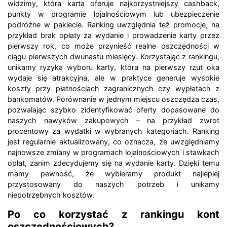
widzimy, która karta oferuje najkorzystniejszy cashback,
punkty w programie lojalnościowym lub ubezpieczenie
podróżne w pakiecie. Ranking uwzględnia też promocje, na
przykład brak opłaty za wydanie i prowadzenie karty przez
pierwszy rok, co może przynieść realne oszczędności w
ciągu pierwszych dwunastu miesięcy. Korzystając z rankingu,
unikamy ryzyka wyboru karty, która na pierwszy rzut oka
wydaje się atrakcyjna, ale w praktyce generuje wysokie
koszty przy płatnościach zagranicznych czy wypłatach z
bankomatów. Porównanie w jednym miejscu oszczędza czas,
pozwalając szybko zidentyfikować oferty dopasowane do
naszych nawyków zakupowych – na przykład zwrot
procentowy za wydatki w wybranych kategoriach. Ranking
jest regularnie aktualizowany, co oznacza, że uwzględniamy
najnowsze zmiany w programach lojalnościowych i stawkach
opłat, zanim zdecydujemy się na wydanie karty. Dzięki temu
mamy pewność, że wybieramy produkt najlepiej
przystosowany do naszych potrzeb i unikamy
niepotrzebnych kosztów.
Po co korzystać z rankingu kont
oszczędnościowych?