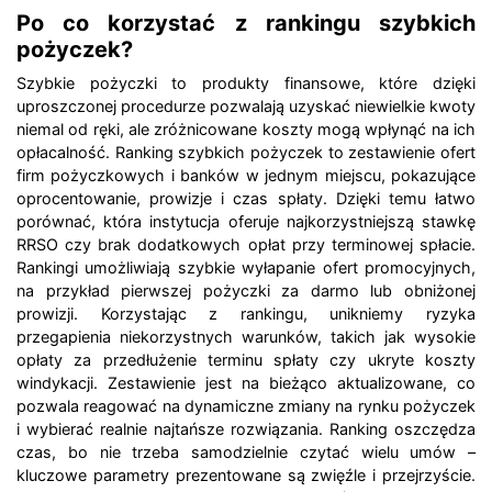
Po co korzystać z rankingu szybkich
pożyczek?
Szybkie pożyczki to produkty finansowe, które dzięki
uproszczonej procedurze pozwalają uzyskać niewielkie kwoty
niemal od ręki, ale zróżnicowane koszty mogą wpłynąć na ich
opłacalność. Ranking szybkich pożyczek to zestawienie ofert
firm pożyczkowych i banków w jednym miejscu, pokazujące
oprocentowanie, prowizje i czas spłaty. Dzięki temu łatwo
porównać, która instytucja oferuje najkorzystniejszą stawkę
RRSO czy brak dodatkowych opłat przy terminowej spłacie.
Rankingi umożliwiają szybkie wyłapanie ofert promocyjnych,
na przykład pierwszej pożyczki za darmo lub obniżonej
prowizji. Korzystając z rankingu, unikniemy ryzyka
przegapienia niekorzystnych warunków, takich jak wysokie
opłaty za przedłużenie terminu spłaty czy ukryte koszty
windykacji. Zestawienie jest na bieżąco aktualizowane, co
pozwala reagować na dynamiczne zmiany na rynku pożyczek
i wybierać realnie najtańsze rozwiązania. Ranking oszczędza
czas, bo nie trzeba samodzielnie czytać wielu umów –
kluczowe parametry prezentowane są zwięźle i przejrzyście.