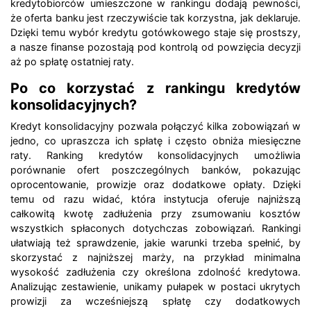
kredytobiorców umieszczone w rankingu dodają pewności,
że oferta banku jest rzeczywiście tak korzystna, jak deklaruje.
Dzięki temu wybór kredytu gotówkowego staje się prostszy,
a nasze finanse pozostają pod kontrolą od powzięcia decyzji
aż po spłatę ostatniej raty.
Po co korzystać z rankingu kredytów
konsolidacyjnych?
Kredyt konsolidacyjny pozwala połączyć kilka zobowiązań w
jedno, co upraszcza ich spłatę i często obniża miesięczne
raty. Ranking kredytów konsolidacyjnych umożliwia
porównanie ofert poszczególnych banków, pokazując
oprocentowanie, prowizje oraz dodatkowe opłaty. Dzięki
temu od razu widać, która instytucja oferuje najniższą
całkowitą kwotę zadłużenia przy zsumowaniu kosztów
wszystkich spłaconych dotychczas zobowiązań. Rankingi
ułatwiają też sprawdzenie, jakie warunki trzeba spełnić, by
skorzystać z najniższej marży, na przykład minimalna
wysokość zadłużenia czy określona zdolność kredytowa.
Analizując zestawienie, unikamy pułapek w postaci ukrytych
prowizji za wcześniejszą spłatę czy dodatkowych