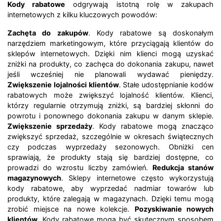
Kody rabatowe
odgrywają istotną rolę w zakupach
internetowych z kilku kluczowych powodów:
Zachęta do zakupów
. Kody rabatowe są doskonałym
narzędziem marketingowym, które przyciągają klientów do
sklepów internetowych. Dzięki nim klienci mogą uzyskać
zniżki na produkty, co zachęca do dokonania zakupu, nawet
jeśli wcześniej nie planowali wydawać pieniędzy.
Zwiększenie lojalności klientów
. Stałe udostępnianie kodów
rabatowych może zwiększyć lojalność klientów. Klienci,
którzy regularnie otrzymują zniżki, są bardziej skłonni do
powrotu i ponownego dokonania zakupu w danym sklepie.
Zwiększenie sprzedaży
. Kody rabatowe mogą znacząco
zwiększyć sprzedaż, szczególnie w okresach świątecznych
czy podczas wyprzedaży sezonowych. Obniżki cen
sprawiają, że produkty stają się bardziej dostępne, co
prowadzi do wzrostu liczby zamówień.
Redukcja stanów
magazynowych
. Sklepy internetowe często wykorzystują
kody rabatowe, aby wyprzedać nadmiar towarów lub
produkty, które zalegają w magazynach. Dzięki temu mogą
zrobić miejsce na nowe kolekcje.
Pozyskiwanie nowych
klientów
. Kody rabatowe mogą być skutecznym sposobem