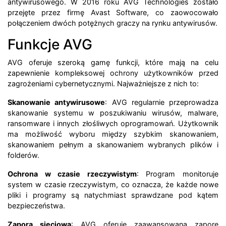
antywirusowego. W 2016 roku AVG Technologies zostało
przejęte przez firmę Avast Software, co zaowocowało
połączeniem dwóch potężnych graczy na rynku antywirusów.
Funkcje AVG
AVG oferuje szeroką gamę funkcji, które mają na celu
zapewnienie kompleksowej ochrony użytkowników przed
zagrożeniami cybernetycznymi. Najważniejsze z nich to:
Skanowanie antywirusowe
: AVG regularnie przeprowadza
skanowanie systemu w poszukiwaniu wirusów, malware,
ransomware i innych złośliwych oprogramowań. Użytkownik
ma możliwość wyboru między szybkim skanowaniem,
skanowaniem pełnym a skanowaniem wybranych plików i
folderów.
Ochrona w czasie rzeczywistym
: Program monitoruje
system w czasie rzeczywistym, co oznacza, że każde nowe
pliki i programy są natychmiast sprawdzane pod kątem
bezpieczeństwa.
Zapora sieciowa
: AVG oferuje zaawansowaną zaporę