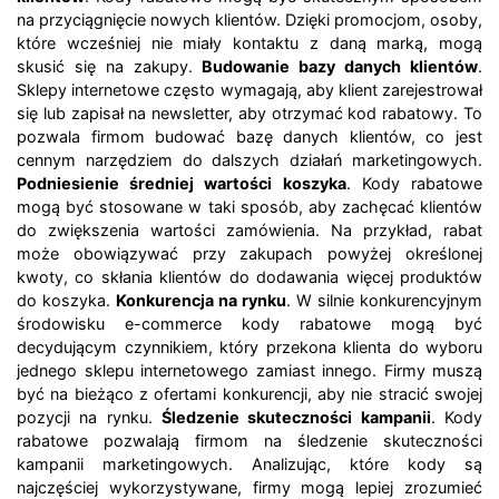
na przyciągnięcie nowych klientów. Dzięki promocjom, osoby,
które wcześniej nie miały kontaktu z daną marką, mogą
skusić się na zakupy.
Budowanie bazy danych klientów
.
Sklepy internetowe często wymagają, aby klient zarejestrował
się lub zapisał na newsletter, aby otrzymać kod rabatowy. To
pozwala firmom budować bazę danych klientów, co jest
cennym narzędziem do dalszych działań marketingowych.
Podniesienie średniej wartości koszyka
. Kody rabatowe
mogą być stosowane w taki sposób, aby zachęcać klientów
do zwiększenia wartości zamówienia. Na przykład, rabat
może obowiązywać przy zakupach powyżej określonej
kwoty, co skłania klientów do dodawania więcej produktów
do koszyka.
Konkurencja na rynku
. W silnie konkurencyjnym
środowisku e-commerce kody rabatowe mogą być
decydującym czynnikiem, który przekona klienta do wyboru
jednego sklepu internetowego zamiast innego. Firmy muszą
być na bieżąco z ofertami konkurencji, aby nie stracić swojej
pozycji na rynku.
Śledzenie skuteczności kampanii
. Kody
rabatowe pozwalają firmom na śledzenie skuteczności
kampanii marketingowych. Analizując, które kody są
najczęściej wykorzystywane, firmy mogą lepiej zrozumieć