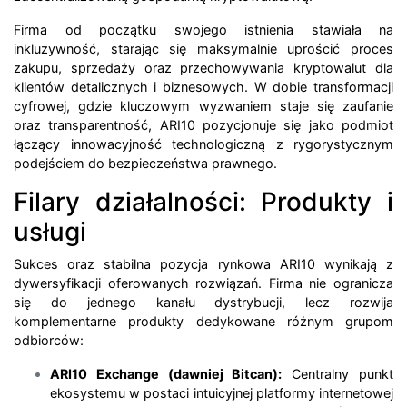
Firma od początku swojego istnienia stawiała na
inkluzywność, starając się maksymalnie uprościć proces
zakupu, sprzedaży oraz przechowywania kryptowalut dla
klientów detalicznych i biznesowych. W dobie transformacji
cyfrowej, gdzie kluczowym wyzwaniem staje się zaufanie
oraz transparentność, ARI10 pozycjonuje się jako podmiot
łączący innowacyjność technologiczną z rygorystycznym
podejściem do bezpieczeństwa prawnego.
Filary działalności: Produkty i
usługi
Sukces oraz stabilna pozycja rynkowa ARI10 wynikają z
dywersyfikacji oferowanych rozwiązań. Firma nie ogranicza
się do jednego kanału dystrybucji, lecz rozwija
komplementarne produkty dedykowane różnym grupom
odbiorców:
ARI10 Exchange (dawniej Bitcan):
Centralny punkt
ekosystemu w postaci intuicyjnej platformy internetowej