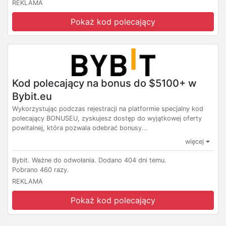
REKLAMA
Pokaż kod polecający
Kod polecający na bonus do $5100+ w
Bybit.eu
Wykorzystując podczas rejestracji na platformie specjalny kod
polecający BONUSEU, zyskujesz dostęp do wyjątkowej oferty
powitalnej, która pozwala odebrać bonusy...
więcej
Bybit.
Ważne do odwołania.
Dodano 404 dni temu.
Pobrano 460 razy.
REKLAMA
Pokaż kod polecający