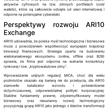
aktywów cyfrowych na tzw. zimnych portfelach (
cold
wallets
), które są całkowicie odcięte od sieci internetowej i
odporne na potencjalne cyberataki.
Perspektywy rozwoju ARI10
Exchange
ARI10 udowadnia, że polska myśl technologiczna i biznesowa
może z powodzeniem współtworzyć europejski krajobraz
innowacji finansowych. Strategia oparta na budowaniu
wielokanałowego ekosystemu (online, offline oraz B2B)
sprawia, że firma jest odporna na wahania koniunktury
rynkowej i tzw. „kryptowalutowe zimy”.
Wprowadzenie unijnych regulacji MiCA, choć dla wielu
podmiotów okazało się barierą nie do przebycia, dla ARI10
stanowiło katalizator wzrostu i potwierdzenie
dotychczasowej, odpowiedzialnej polityki korporacyjnej.
Stabilne fundamenty prawne, zdywersyfikowany model
biznesowy oraz nieustanny rozwój technologiczny
pozycjonują grupę ARI10 jako jednego z liderów transformacji